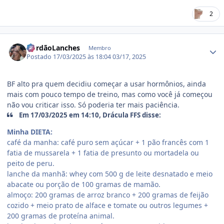
2
Estatísticas do autor
GordãoLanches
Membro
Postado
17/03/2025 às 18:04
03/17, 2025
BF alto pra quem decidiu começar a usar hormônios, ainda
mais com pouco tempo de treino, mas como você já começou
não vou criticar isso. Só poderia ter mais paciência.
Em 17/03/2025 em 14:10, Drácula FFS disse:
Minha DIETA:
café da manha: café puro sem açúcar + 1 pão francês com 1
fatia de mussarela + 1 fatia de presunto ou mortadela ou
peito de peru.
lanche da manhã: whey com 500 g de leite desnatado e meio
abacate ou porção de 100 gramas de mamão.
almoço: 200 gramas de arroz branco + 200 gramas de feijão
cozido + meio prato de alface e tomate ou outros legumes +
200 gramas de proteína animal.