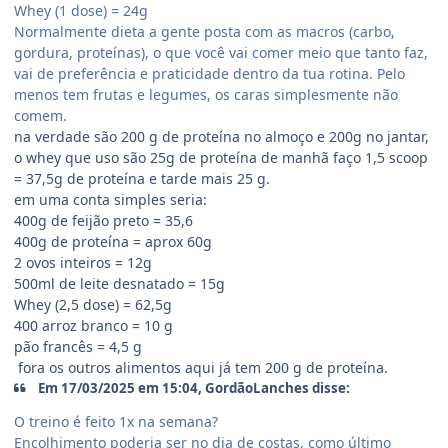
Whey (1 dose) = 24g
Normalmente dieta a gente posta com as macros (carbo,
gordura, proteínas), o que você vai comer meio que tanto faz,
vai de preferência e praticidade dentro da tua rotina. Pelo
menos tem frutas e legumes, os caras simplesmente não
comem.
na verdade são 200 g de proteína no almoço e 200g no jantar,
o whey que uso são 25g de proteína de manhã faço 1,5 scoop
= 37,5g de proteína e tarde mais 25 g.
em uma conta simples seria:
400g de feijão preto = 35,6
400g de proteína = aprox 60g
2 ovos inteiros = 12g
500ml de leite desnatado = 15g
Whey (2,5 dose) = 62,5g
400 arroz branco = 10 g
pão francês = 4,5 g
fora os outros alimentos aqui já tem 200 g de proteína.
Em 17/03/2025 em 15:04, GordãoLanches disse:
O treino é feito 1x na semana?
Encolhimento poderia ser no dia de costas, como último