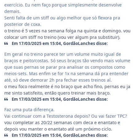
exercício. Eu nem faço porque simplesmente desenvolve
demais.
Senti falta de um stiff ou algo melhor que só flexora pra
posterior de coxa.
o treino é 5 vezes na semana folga na quinta e domingo. vou
colocar um stiff no treino (vou ver algum pra substituir).
Em 17/03/2025 em 15:04, GordãoLanches disse:
Em geral no treino parece ter um volume muito igual de
braços e peito/costas. Só seus braços tão vendo mais volume
que suas pernas se parar pra analisar os compostos como
meios-sets. Mas enfim se for 1x na semana dá pra entender
até, só deve demorar 2h pra fechar esses treinos aí.
o meu foco realmente é no braço que acho fino, pernas eu ja
me sinto satisfeito, então quero treinar mais braço.
Em 17/03/2025 em 15:04, GordãoLanches disse:
Faz uma puta diferença.
Vai continuar com a Testosterona depois? Ou vai fazer TPC?
vou completar as 20/22 semanas com deca e enantato e
depois vou manter o enantato até um próximo ciclo.
Em 17/03/2025 em 15:04, GordãoLanches disse: