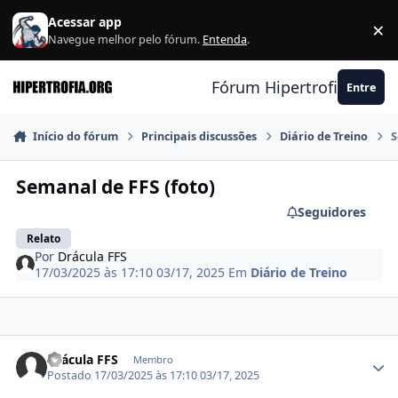
Ir para conteúdo
Acessar app
×
F
Navegue melhor pelo fórum.
Entenda
.
Fórum Hipertrofia.org
Entre
Início do fórum
Principais discussões
Diário de Treino
S
Semanal de FFS (foto)
Seguidores
Relato
Por
Drácula FFS
17/03/2025 às 17:10
03/17, 2025
Em
Diário de Treino
Estatísticas do autor
Drácula FFS
Membro
Postado
17/03/2025 às 17:10
03/17, 2025