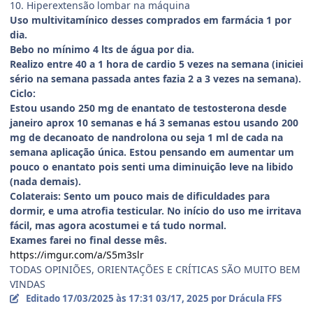
10. Hiperextensão lombar na máquina
Uso multivitamínico desses comprados em farmácia 1 por
dia.
Bebo no mínimo 4 lts de água por dia.
Realizo entre 40 a 1 hora de cardio 5 vezes na semana (iniciei
sério na semana passada antes fazia 2 a 3 vezes na semana).
Ciclo:
Estou usando 250 mg de enantato de testosterona desde
janeiro aprox 10 semanas e há 3 semanas estou usando 200
mg de decanoato de nandrolona ou seja 1 ml de cada na
semana aplicação única. Estou pensando em aumentar um
pouco o enantato pois senti uma diminuição leve na libido
(nada demais).
Colaterais: Sento um pouco mais de dificuldades para
dormir, e uma atrofia testicular. No início do uso me irritava
fácil, mas agora acostumei e tá tudo normal.
Exames farei no final desse mês.
https://imgur.com/a/S5m3slr
TODAS OPINIÕES, ORIENTAÇÕES E CRÍTICAS SÃO MUITO BEM
VINDAS
Editado
17/03/2025 às 17:31
03/17, 2025
por Drácula FFS