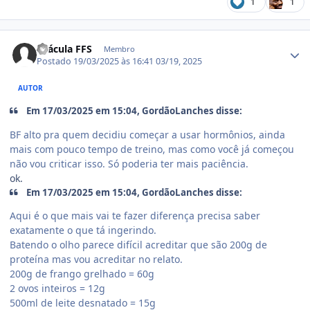
1
1
Estatísticas do autor
Drácula FFS
Membro
Postado
19/03/2025 às 16:41
03/19, 2025
AUTOR
Em 17/03/2025 em 15:04, GordãoLanches disse:
BF alto pra quem decidiu começar a usar hormônios, ainda
mais com pouco tempo de treino, mas como você já começou
não vou criticar isso. Só poderia ter mais paciência.
ok.
Em 17/03/2025 em 15:04, GordãoLanches disse:
Aqui é o que mais vai te fazer diferença precisa saber
exatamente o que tá ingerindo.
Batendo o olho parece difícil acreditar que são 200g de
proteína mas vou acreditar no relato.
200g de frango grelhado = 60g
2 ovos inteiros = 12g
500ml de leite desnatado = 15g