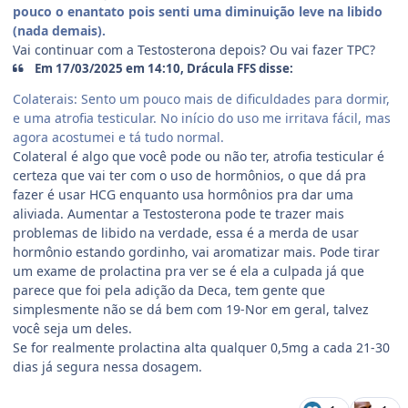
pouco o enantato pois senti uma diminuição leve na libido
(nada demais).
Vai continuar com a Testosterona depois? Ou vai fazer TPC?
Em 17/03/2025 em 14:10, Drácula FFS disse:
Colaterais: Sento um pouco mais de dificuldades para dormir,
e uma atrofia testicular. No início do uso me irritava fácil, mas
agora acostumei e tá tudo normal.
Colateral é algo que você pode ou não ter, atrofia testicular é
certeza que vai ter com o uso de hormônios, o que dá pra
fazer é usar HCG enquanto usa hormônios pra dar uma
aliviada. Aumentar a Testosterona pode te trazer mais
problemas de libido na verdade, essa é a merda de usar
hormônio estando gordinho, vai aromatizar mais. Pode tirar
um exame de prolactina pra ver se é ela a culpada já que
parece que foi pela adição da Deca, tem gente que
simplesmente não se dá bem com 19-Nor em geral, talvez
você seja um deles.
Se for realmente prolactina alta qualquer 0,5mg a cada 21-30
dias já segura nessa dosagem.