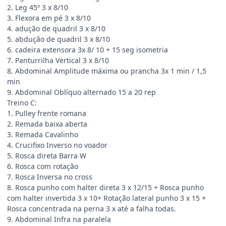
2. Leg 45º 3 x 8/10
3. Flexora em pé 3 x 8/10
4. adução de quadril 3 x 8/10
5. abdução de quadril 3 x 8/10
6. cadeira extensora 3x 8/ 10 + 15 seg isometria
7. Panturrilha Vertical 3 x 8/10
8. Abdominal Amplitude máxima ou prancha 3x 1 min / 1,5
min
9. Abdominal Oblíquo alternado 15 a 20 rep
Treino C:
1. Pulley frente romana
2. Remada baixa aberta
3. Remada Cavalinho
4. Crucifixo Inverso no voador
5. Rosca direta Barra W
6. Rosca com rotação
7. Rosca Inversa no cross
8. Rosca punho com halter direta 3 x 12/15 + Rosca punho
com halter invertida 3 x 10+ Rotação lateral punho 3 x 15 +
Rosca concentrada na perna 3 x até a falha todas.
9. Abdominal Infra na paralela