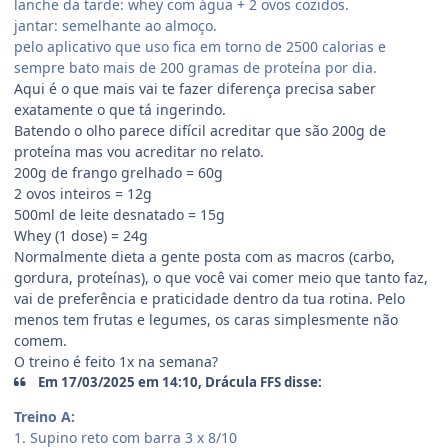
lanche da tarde: whey com água + 2 ovos cozidos.
jantar: semelhante ao almoço.
pelo aplicativo que uso fica em torno de 2500 calorias e
sempre bato mais de 200 gramas de proteína por dia.
Aqui é o que mais vai te fazer diferença precisa saber
exatamente o que tá ingerindo.
Batendo o olho parece difícil acreditar que são 200g de
proteína mas vou acreditar no relato.
200g de frango grelhado = 60g
2 ovos inteiros = 12g
500ml de leite desnatado = 15g
Whey (1 dose) = 24g
Normalmente dieta a gente posta com as macros (carbo,
gordura, proteínas), o que você vai comer meio que tanto faz,
vai de preferência e praticidade dentro da tua rotina. Pelo
menos tem frutas e legumes, os caras simplesmente não
comem.
O treino é feito 1x na semana?
Em 17/03/2025 em 14:10, Drácula FFS disse:
Treino A:
1. Supino reto com barra 3 x 8/10