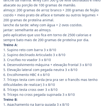
lanche da manhã: whey com 500 g de leite desnatado e meio
abacate ou porção de 100 gramas de mamão.
almoço: 200 gramas de arroz branco + 200 gramas de feijão
cozido + meio prato de alface e tomate ou outros legumes +
200 gramas de proteína animal.
lanche da tarde: whey com água + 2 ovos cozidos.
jantar: semelhante ao almoço.
pelo aplicativo que uso fica em torno de 2500 calorias e
sempre bato mais de 200 gramas de proteína por dia.
Treino A:
1. Supino reto com barra 3 x 8/10
2. Supino declinado Articulado 3 x 8/10
3. Crucifixo no voador 3 x 8/10
4. Desenvolvimento máquina + elevação frontal 3 x 8/10
5. Elevação lateral com pegada neutra 3 x 8/10
6. Encolhimento HBC 4 x 8/10
7. Tríceps testa com corda (era pra ser o francês mas tenho
dificuldades de realizar) 3 x 8/10
8. Tríceps testa cross over 3 x 8/10
9. Tríceps no cross pegada supinada 3 x 8/10
Treino B:
1. Agachamento na barra guiada 3 x 8/10