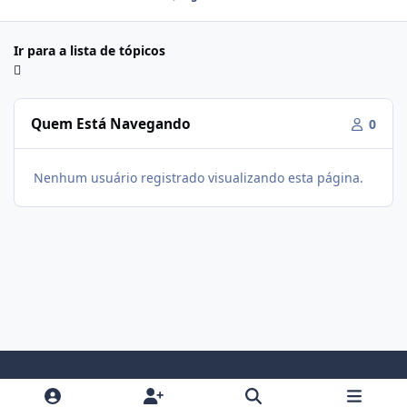
Ir para a lista de tópicos
Quem Está Navegando
0
Nenhum usuário registrado visualizando esta página.
Modo Claro
Modo Escuro
Preferência do Sistema
f
i