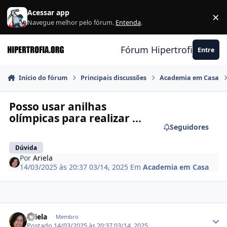
Ir para conteúdo
Acessar app
×
F
Navegue melhor pelo fórum.
Entenda
.
Fórum Hipertrofia.org
Entre
Início do fórum
Principais discussões
Academia em Casa
Posso usar anilhas
olímpicas para realizar ...
Seguidores
Dúvida
Por
Ariela
14/03/2025 às 20:37
03/14, 2025
Em
Academia em Casa
Estatísticas do autor
Ariela
Membro
Postado
14/03/2025 às 20:37
03/14, 2025