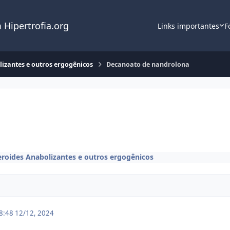
 Hipertrofia.org
Links importantes
F
lizantes e outros ergogênicos
Decanoato de nandrolona
eroides Anabolizantes e outros ergogênicos
18:48
12/12, 2024