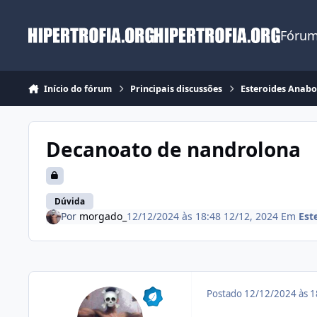
Ir para conteúdo
Fórum
Início do fórum
Principais discussões
Esteroides Anabo
Decanoato de nandrolona
Dúvida
Por
morgado_
12/12/2024 às 18:48
12/12, 2024
Em
Est
Postado
12/12/2024 às 