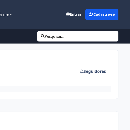
órum
Entrar
Cadastre-se
Pesquisar...
Seguidores