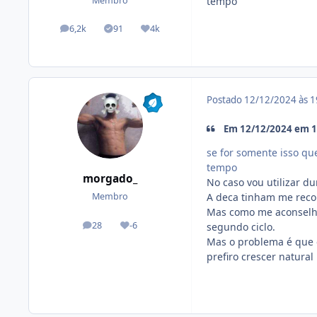
tempo
Membro
6,2k
91
4k
posts
Tópicos solucionados
Reputação
Postado
12/12/2024 às 
Em 12/12/2024 em 16
se for somente isso qu
tempo
morgado_
No caso vou utilizar 
A deca tinham me rec
Membro
Mas como me aconselhar
28
-6
segundo ciclo.
posts
Reputação
Mas o problema é que e
prefiro crescer natural