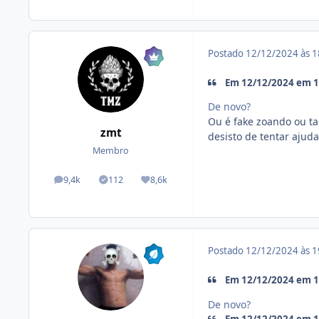
Postado
12/12/2024 às 
Em 12/12/2024 em 15
De novo?
Ou é fake zoando ou ta
zmt
desisto de tentar ajuda
Membro
9,4k
112
8,6k
posts
Tópicos solucionados
Reputação
Postado
12/12/2024 às 
Em 12/12/2024 em 15
De novo?
Em 12/12/2024 em 15