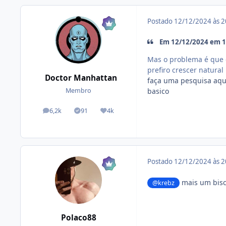
Postado
12/12/2024 às 
Em 12/12/2024 em 16
Mas o problema é que e
prefiro crescer natural
Doctor Manhattan
faça uma pesquisa aqui
basico
Membro
6,2k
91
4k
posts
Tópicos solucionados
Reputação
Postado
12/12/2024 às 
mais um bisc
@krebz
Polaco88