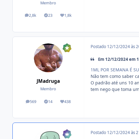
Membro
2,8k
23
1,8k
posts
Tópicos solucionados
Reputação
Postado
12/12/2024 às 
Em 12/12/2024 em 15
1ML POR SEMANA É SU
Não tem como saber c
JMadruga
O padrão até uns 10 a
tem nego que toma um 
Membro
569
14
438
posts
Tópicos solucionados
Reputação
Postado
12/12/2024 às 