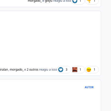
morgado_
e
gl4yu
reagiu a isso
1
1
iralan
,
morgado_
e
2 outros
reagiu a isso
3
1
1
AUTOR