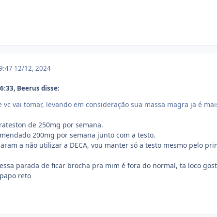
19:47
12/12, 2024
:33, Beerus disse:
e vc vai tomar, levando em consideração sua massa magra ja é mais
durateston de 250mg por semana.
omendado 200mg por semana junto com a testo.
am a não utilizar a DECA, vou manter só a testo mesmo pelo primeir
ssa parada de ficar brocha pra mim é fora do normal, ta loco gost
 papo reto