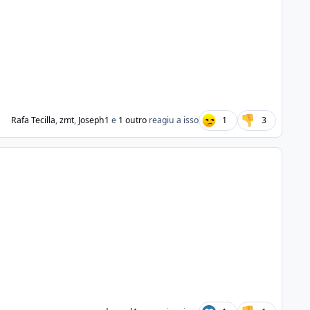
Rafa Tecilla
,
zmt
,
Joseph1
e
1 outro
reagiu a isso
1
3