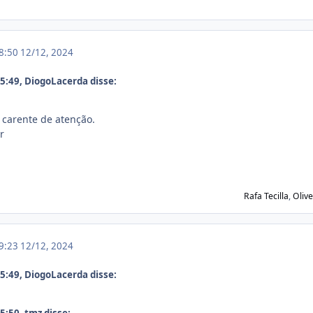
18:50
12/12, 2024
:49, DiogoLacerda disse:
 carente de atenção.
r
Rafa Tecilla
,
Olive
19:23
12/12, 2024
:49, DiogoLacerda disse:
:50, tmz disse: