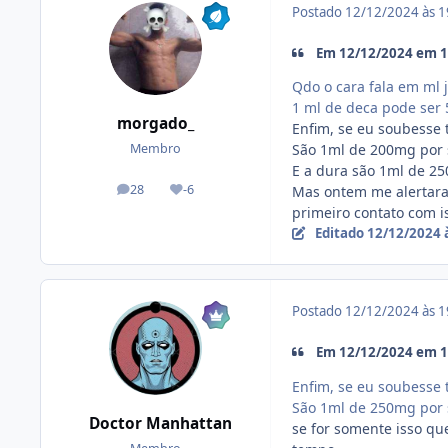
Postado
12/12/2024 às 
Em 12/12/2024 em 16
Qdo o cara fala em ml
1 ml de deca pode ser
morgado_
Enfim, se eu soubesse 
São 1ml de 200mg por
Membro
E a dura são 1ml de 
28
-6
Mas ontem me alertara
posts
Reputação
primeiro contato com i
Editado
12/12/2024 
Postado
12/12/2024 às 
Em 12/12/2024 em 16
Enfim, se eu soubesse 
São 1ml de 250mg por
Doctor Manhattan
se for somente isso qu