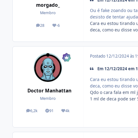
morgado_
Ou é fake zoando ou ta
Membro
desisto de tentar ajuda
Cara eu estou tirando 
28
-6
posts
Reputação
deca, como eu disse v
Postado
12/12/2024 às 
Em 12/12/2024 em 16
Cara eu estou tirando 
deca, como eu disse v
Doctor Manhattan
Qdo o cara fala em ml
1 ml de deca pode ser
Membro
6,2k
91
4k
posts
Tópicos solucionados
Reputação