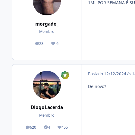
1ML POR SEMANA É SU
morgado_
Membro
28
-6
posts
Reputação
Postado
12/12/2024 às 
De novo?
DiogoLacerda
Membro
620
4
455
posts
Tópicos solucionados
Reputação