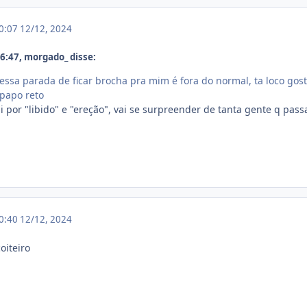
20:07
12/12, 2024
:47, morgado_ disse:
ssa parada de ficar brocha pra mim é fora do normal, ta loco gost
 papo reto
 por "libido" e "ereção", vai se surpreender de tanta gente q pass
20:40
12/12, 2024
oiteiro