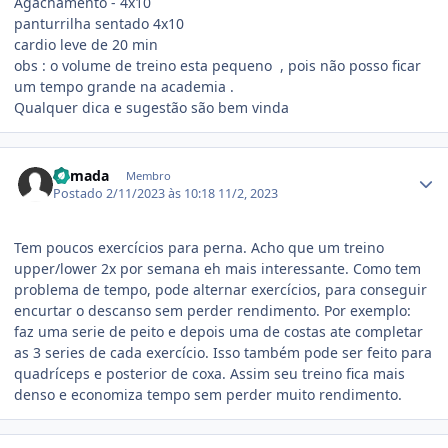
Agachamento - 4x10
panturrilha sentado 4x10
cardio leve de 20 min
obs
: o volume de treino esta pequeno , pois não posso ficar
um tempo grande na academia .
Qualquer dica e sugestão são bem vinda
Estatísticas do autor
Remada
Membro
Postado
2/11/2023 às 10:18
11/2, 2023
Tem poucos exercícios para perna. Acho que um treino
upper/lower 2x por semana eh mais interessante. Como tem
problema de tempo, pode alternar exercícios, para conseguir
encurtar o descanso sem perder rendimento. Por exemplo:
faz uma serie de peito e depois uma de costas ate completar
as 3 series de cada exercício. Isso também pode ser feito para
quadríceps e posterior de coxa. Assim seu treino fica mais
denso e economiza tempo sem perder muito rendimento.
Estatísticas do autor