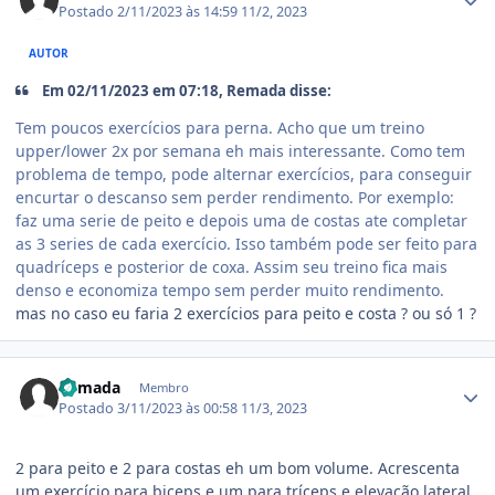
Postado
2/11/2023 às 14:59
11/2, 2023
AUTOR
Em 02/11/2023 em 07:18, Remada disse:
Tem poucos exercícios para perna. Acho que um treino
upper/lower 2x por semana eh mais interessante. Como tem
problema de tempo, pode alternar exercícios, para conseguir
encurtar o descanso sem perder rendimento. Por exemplo:
faz uma serie de peito e depois uma de costas ate completar
as 3 series de cada exercício. Isso também pode ser feito para
quadríceps e posterior de coxa. Assim seu treino fica mais
denso e economiza tempo sem perder muito rendimento.
mas no caso eu faria 2 exercícios para peito e costa ? ou só 1 ?
Estatísticas do autor
Remada
Membro
Postado
3/11/2023 às 00:58
11/3, 2023
2 para peito e 2 para costas eh um bom volume. Acrescenta
um exercício para biceps e um para tríceps e elevação lateral