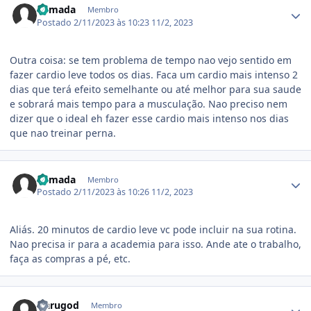
Remada
Membro
Postado
2/11/2023 às 10:23
11/2, 2023
Outra coisa: se tem problema de tempo nao vejo sentido em
fazer cardio leve todos os dias. Faca um cardio mais intenso 2
dias que terá efeito semelhante ou até melhor para sua saude
e sobrará mais tempo para a musculação. Nao preciso nem
dizer que o ideal eh fazer esse cardio mais intenso nos dias
que nao treinar perna.
Estatísticas do autor
Remada
Membro
Postado
2/11/2023 às 10:26
11/2, 2023
Aliás. 20 minutos de cardio leve vc pode incluir na sua rotina.
Nao precisa ir para a academia para isso. Ande ate o trabalho,
faça as compras a pé, etc.
Estatísticas do autor
Narugod
Membro