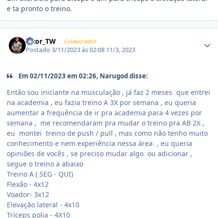
e ta pronto o treino.
Estatísticas do autor
Vitor_TW
Colaborador
Postado
3/11/2023 às 02:08
11/3, 2023
Em 02/11/2023 em 02:26, Narugod disse:
Então sou iniciante na musculação , já faz 2 meses que entrei
na academia , eu fazia treino A 3X por semana , eu queria
aumentar a frequência de ir pra academia para 4 vezes por
semana , me recomendaram pra mudar o treino pra AB 2X ,
eu montei treino de push / pull , mas como não tenho muito
conhecimento e nem experiência nessa área , eu queria
opiniões de vocês , se preciso mudar algo ou adicionar ,
segue o treino a abaixo
Treino A ( SEG - QUI)
Flexão - 4x12
Voador- 3x12
Elevação lateral - 4x10
Tríceps polia - 4X10