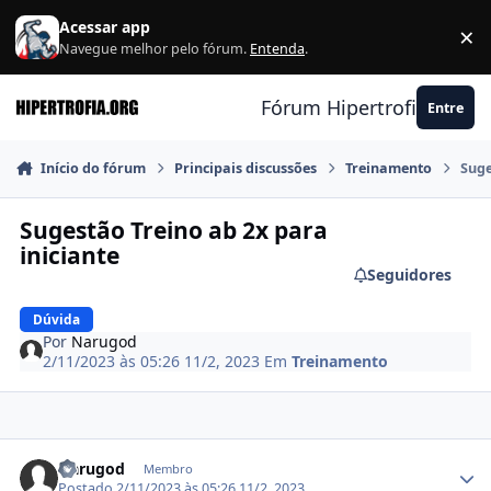
Ir para conteúdo
Acessar app
×
F
Navegue melhor pelo fórum.
Entenda
.
Fórum Hipertrofia.org
Entre
Início do fórum
Principais discussões
Treinamento
Suge
Sugestão Treino ab 2x para
iniciante
Seguidores
Dúvida
Por
Narugod
2/11/2023 às 05:26
11/2, 2023
Em
Treinamento
Estatísticas do autor
Narugod
Membro
Postado
2/11/2023 às 05:26
11/2, 2023