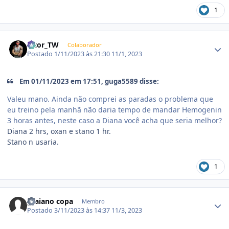
1
Estatísticas do autor
Vitor_TW
Colaborador
Postado
1/11/2023 às 21:30
11/1, 2023
Em 01/11/2023 em 17:51, guga5589 disse:
Valeu mano. Ainda não comprei as paradas o problema que
eu treino pela manhã não daria tempo de mandar Hemogenin
3 horas antes, neste caso a Diana você acha que seria melhor?
Diana 2 hrs, oxan e stano 1 hr.
Stano n usaria.
1
Estatísticas do autor
praiano copa
Membro
Postado
3/11/2023 às 14:37
11/3, 2023