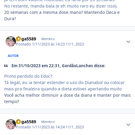
No restante, manda bala (e eh muito raro eu dizer isso).
20 semanas com a mesma dose mano? Mantendo Deca e
Dura?
Estatísticas do autor
guga5589
Membro
Postado
1/11/2023 às 14:23
11/1, 2023
AUTOR
Em 31/10/2023 em 22:31, GordãoLanches disse:
Primo perdido do Edoc?
Tá legal, eu ia tentar estender o uso do Dianabol ou colocar
mais pra finaleira quando a dieta estiver apertando muito
Você acha melhor diminuir a dose da diana e manter por mais
tempo?
Estatísticas do autor
guga5589
Membro
Postado
1/11/2023 às 14:24
11/1, 2023