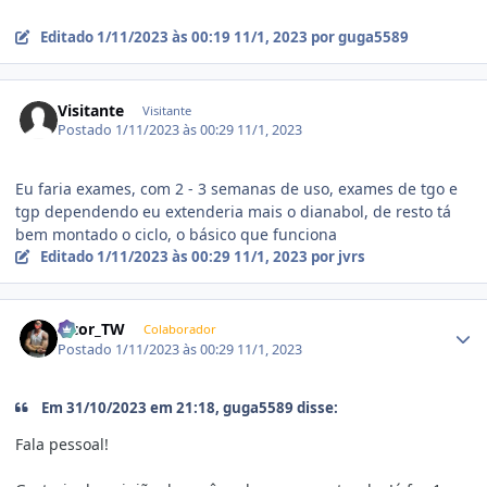
Editado
1/11/2023 às 00:19
11/1, 2023
por guga5589
Visitante
Visitante
Postado
1/11/2023 às 00:29
11/1, 2023
Eu faria exames, com 2 - 3 semanas de uso, exames de tgo e
tgp dependendo eu extenderia mais o dianabol, de resto tá
bem montado o ciclo, o básico que funciona
Editado
1/11/2023 às 00:29
11/1, 2023
por jvrs
Estatísticas do autor
Vitor_TW
Colaborador
Postado
1/11/2023 às 00:29
11/1, 2023
Em 31/10/2023 em 21:18, guga5589 disse:
Fala pessoal!