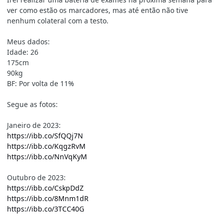
ver como estão os marcadores, mas até então não tive
nenhum colateral com a testo.
Meus dados:
Idade: 26
175cm
90kg
BF: Por volta de 11%
Segue as fotos:
Janeiro de 2023:
https://ibb.co/SfQQj7N
https://ibb.co/KqgzRvM
https://ibb.co/NnVqKyM
Outubro de 2023:
https://ibb.co/CskpDdZ
https://ibb.co/8Mnm1dR
https://ibb.co/3TCC40G