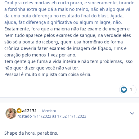
Oral pra reles mortais eh curto prazo, e sinceramente, tirando
a forcinha extra que dá a mais no treino, não eh algo que vá
da uma puta diferença no resultado final do blast. Ajuda,
ajuda, faz diferença significativa ou algum milagre, não.
Exatamente, fora que a maioria não faz exame de imagem e
nem tudo aparece pelos exames de sangue, na verdade eles
são só a ponta do iceberg, quem usa hormônio de forma
crônica deveria fazer exames de imagem de fígado, rims e
coração pelo menos 1 vez por ano.
Tem gente que fuma a vida inteira e não tem problemas, isso
não quer dizer que você não vai ter.
Pessoal é muito simplista com coisa séria.
1
Estatísticas do autor
fafa12131
Membro
Postado
1/11/2023 às 17:52
11/1, 2023
Shape da hora, parabéns.