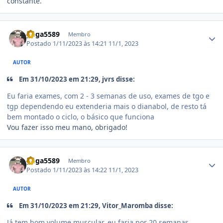
constante.
Estatísticas do autor
guga5589
Membro
Postado
1/11/2023 às 14:21
11/1, 2023
AUTOR
Em 31/10/2023 em 21:29, jvrs disse:
Eu faria exames, com 2 - 3 semanas de uso, exames de tgo e
tgp dependendo eu extenderia mais o dianabol, de resto tá
bem montado o ciclo, o básico que funciona
Vou fazer isso meu mano, obrigado!
Estatísticas do autor
guga5589
Membro
Postado
1/11/2023 às 14:22
11/1, 2023
AUTOR
Em 31/10/2023 em 21:29, Vitor_Maromba disse:
Já tem bom volume muscular, eu faria por 20 semanas.