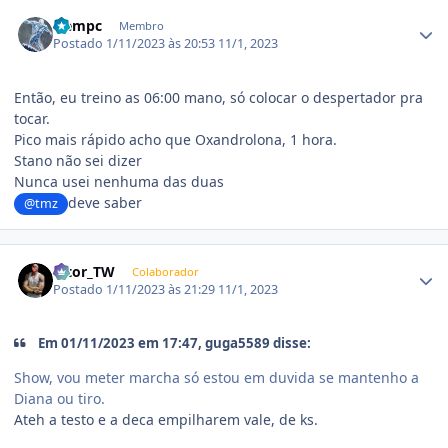
Estatísticas do autor
icempc
Membro
Postado
1/11/2023 às 20:53
11/1, 2023
Então, eu treino as 06:00 mano, só colocar o despertador pra
tocar.
Pico mais rápido acho que Oxandrolona, 1 hora.
Stano não sei dizer
Nunca usei nenhuma das duas
deve saber
@tmz
Estatísticas do autor
Vitor_TW
Colaborador
Postado
1/11/2023 às 21:29
11/1, 2023
Em 01/11/2023 em 17:47, guga5589 disse:
Show, vou meter marcha só estou em duvida se mantenho a
Diana ou tiro.
Ateh a testo e a deca empilharem vale, de ks.