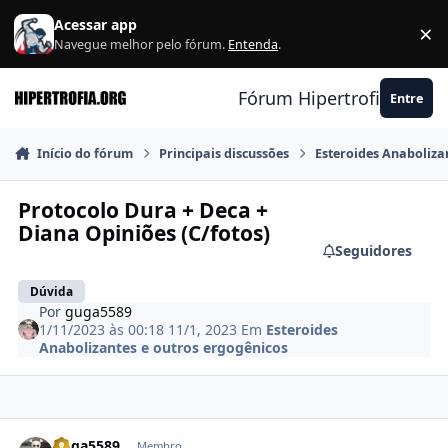
Ir para conteúdo
Acessar app
×
F
Navegue melhor pelo fórum.
Entenda
.
Fórum Hipertrofia.org
Entre
Início do fórum
Principais discussões
Esteroides Anaboliza
Protocolo Dura + Deca +
Diana Opiniões (C/fotos)
Seguidores
Dúvida
Por
guga5589
1/11/2023 às 00:18
11/1, 2023
Em
Esteroides
Anabolizantes e outros ergogênicos
Estatísticas do autor
guga5589
Membro