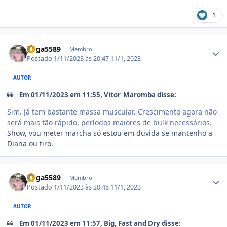
1
Estatísticas do autor
guga5589
Membro
Postado
1/11/2023 às 20:47
11/1, 2023
AUTOR
Em 01/11/2023 em 11:55, Vitor_Maromba disse:
Sim. Já tem bastante massa muscular. Crescimento agora não
será mais tão rápido, períodos maiores de bulk necessários.
Show, vou meter marcha só estou em duvida se mantenho a
Diana ou tiro.
Estatísticas do autor
guga5589
Membro
Postado
1/11/2023 às 20:48
11/1, 2023
AUTOR
Em 01/11/2023 em 11:57, Big, Fast and Dry disse: