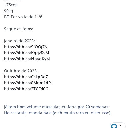
175cm
90kg
BF: Por volta de 11%
Segue as fotos:
Janeiro de 2023:
https://ibb.co/SfQQj7N
https://ibb.co/KqgzRvM
https://ibb.co/NnVqKyM
Outubro de 2023:
https://ibb.co/CskpDdZ
https://ibb.co/8Mnm1dR
https://ibb.co/3TCC40G
Já tem bom volume muscular, eu faria por 20 semanas.
No restante, manda bala (e eh muito raro eu dizer isso).
1