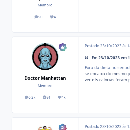
Membro
90
4
posts
Reputação
Postado
23/10/2023 às 
Em 23/10/2023 em 15
Fora da dieta no sentid
se encaixa do mesmo jei
Doctor Manhattan
ver qts calorias foram
Membro
6,2k
91
4k
posts
Tópicos solucionados
Reputação
Postado
23/10/2023 às 