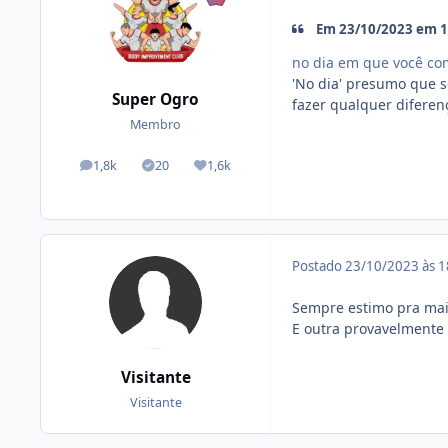
Em 23/10/2023 em 15
no dia em que você co
'No dia' presumo que s
Super Ogro
fazer qualquer diferenç
Membro
1,8k
20
1,6k
posts
Tópicos solucionados
Reputação
Postado
23/10/2023 às 
Sempre estimo pra ma
E outra provavelmente 
Visitante
Visitante