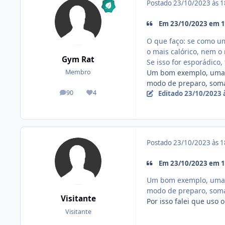
Postado
23/10/2023 às 
Em 23/10/2023 em 15
O que faço: se como um
o mais calórico, nem o
Gym Rat
Se isso for esporádico,
Um bom exemplo, uma fr
Membro
modo de preparo, som
90
4
Editado
23/10/2023 
posts
Reputação
Postado
23/10/2023 às 
Em 23/10/2023 em 15
Um bom exemplo, uma fr
modo de preparo, som
Visitante
Por isso falei que uso
Visitante