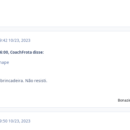
19:42
10/23, 2023
:00, CoachFrota disse:
hape
brincadeira. Não resisti.
Bonazi
19:50
10/23, 2023