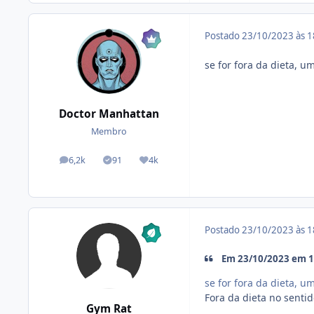
Postado
23/10/2023 às 
se for fora da dieta, u
Doctor Manhattan
Membro
6,2k
91
4k
posts
Tópicos solucionados
Reputação
Postado
23/10/2023 às 
Em 23/10/2023 em 1
se for fora da dieta, u
Fora da dieta no sentid
Gym Rat