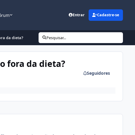
órum
Entrar
Cadastre-se
ra da dieta?
Pesquisar...
 fora da dieta?
Seguidores