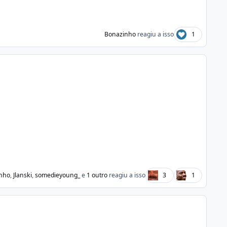
Bonazinho
reagiu a isso
1
nho
,
Jlanski
,
somedieyoung_
e
1 outro
reagiu a isso
3
1