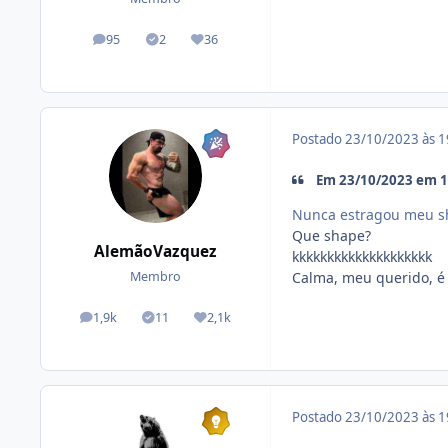
95
2
36
posts
Tópicos solucionados
Reputação
Postado
23/10/2023 às 
Em 23/10/2023 em 16
Nunca estragou meu s
Que shape?
AlemãoVazquez
kkkkkkkkkkkkkkkkkkkk
Calma, meu querido, é 
Membro
1,9k
11
2,1k
posts
Tópicos solucionados
Reputação
Postado
23/10/2023 às 