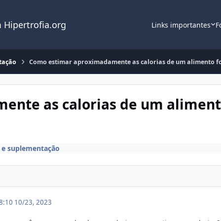
 Hipertrofia.org
Links importantes
F
tação
Como estimar aproximadamente as calorias de um alimento fo
nte as calorias de um alimento
a e suplementação
18:10
10/23, 2023