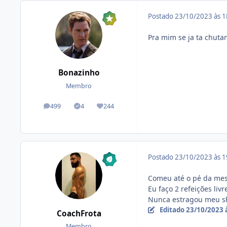
Postado
23/10/2023 às 
Pra mim se ja ta chutan
Bonazinho
Membro
499
4
244
posts
Tópicos solucionados
Reputação
Postado
23/10/2023 às 
Comeu até o pé da mes
Eu faço 2 refeições li
Nunca estragou meu sh
Editado
23/10/2023 
CoachFrota
Membro