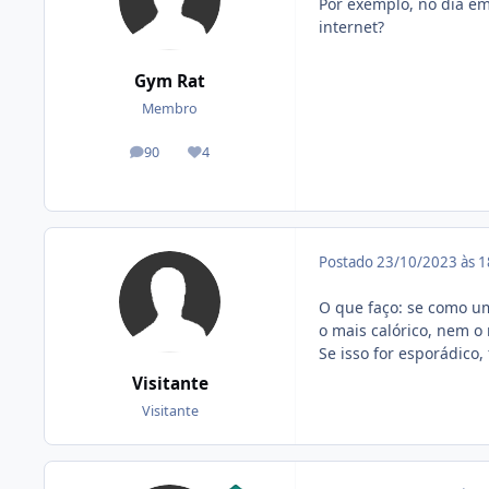
Por exemplo, no dia em
internet?
Gym Rat
Membro
90
4
posts
Reputação
Postado
23/10/2023 às 
O que faço: se como um
o mais calórico, nem o
Se isso for esporádico,
Visitante
Visitante