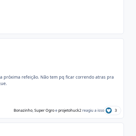
na próxima refeição. Não tem pq ficar correndo atras pra
gue.
Bonazinho
,
Super Ogro
e
projetohuck2
reagiu a isso
3