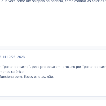
 que você come um salgado na padaria, como estimar as calorias?
18:14
10/23, 2023
 "pastel de carne", peço pra pesarem, procuro por "pastel de car
 menos calórico.
 funciona bem. Todos os dias, não.