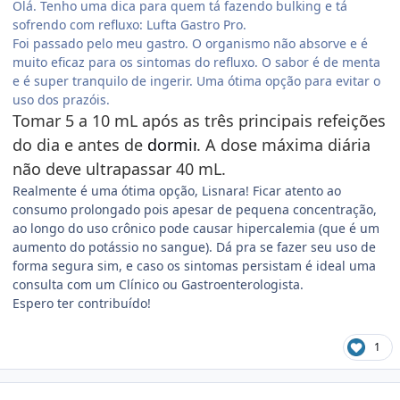
Olá. Tenho uma dica para quem tá fazendo bulking e tá
sofrendo com refluxo: Lufta Gastro Pro.
Foi passado pelo meu gastro. O organismo não absorve e é
muito eficaz para os sintomas do refluxo. O sabor é de menta
e é super tranquilo de ingerir. Uma ótima opção para evitar o
uso dos prazóis.
Tomar 5 a 10 mL após as três principais refeições
do dia e antes de
dormir
. A dose máxima diária
não deve ultrapassar 40 mL.
Realmente é uma ótima opção, Lisnara! Ficar atento ao
consumo prolongado pois apesar de pequena concentração,
ao longo do uso crônico pode causar hipercalemia (que é um
aumento do potássio no sangue). Dá pra se fazer seu uso de
forma segura sim, e caso os sintomas persistam é ideal uma
consulta com um Clínico ou Gastroenterologista.
Espero ter contribuído!
1
Estatísticas do autor