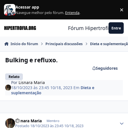
Ir para conteúdo
Acessar app
×
F
Navegue melhor pelo fórum.
Entenda
.
Fórum Hipertrofia.org
Entre
Início do fórum
Principais discussões
Dieta e suplementaç
Bulking e refluxo.
Seguidores
Relato
Por
Lisnara Maria
18/10/2023 às 23:45
10/18, 2023
Em
Dieta e
suplementação
Estatísticas do autor
Lisnara Maria
Membro
Postado
18/10/2023 às 23:45
10/18, 2023