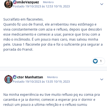
AlemãoVazquez
Membro
Postado
19/10/2023 às 12:53
10/19, 2023
Sucralfato em flaconetes.
Quando fiz uso de franol, ele arrebentou meu estômago e
vivia constantemente com azia e refluxo, depois que descobri
esse medicamento e comecei a usar, parece que tirou com a
mão o incômodo. É um pouco mais caro, mas salvou minha
pele. Usava 1 flaconete por dia e foi o suficiente pra segurar a
porrada do Franol.
1
Estatísticas do autor
Doctor Manhattan
Membro
Postado
19/10/2023 às 13:35
10/19, 2023
Na minha experiência eu tive muito refluxo pq eu comia pra
caramba e ja ia dormir, comecei a esperar pra ir dormir e
reduzi um pouco a ultima refeição e o refluxo sumiu