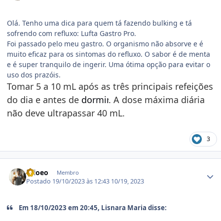
Olá. Tenho uma dica para quem tá fazendo bulking e tá
sofrendo com refluxo: Lufta Gastro Pro.
Foi passado pelo meu gastro. O organismo não absorve e é
muito eficaz para os sintomas do refluxo. O sabor é de menta
e é super tranquilo de ingerir. Uma ótima opção para evitar o
uso dos prazóis.
Tomar 5 a 10 mL após as três principais refeições
do dia e antes de
dormir
. A dose máxima diária
não deve ultrapassar 40 mL.
3
Estatísticas do autor
caioeo
Membro
Postado
19/10/2023 às 12:43
10/19, 2023
Em 18/10/2023 em 20:45, Lisnara Maria disse: