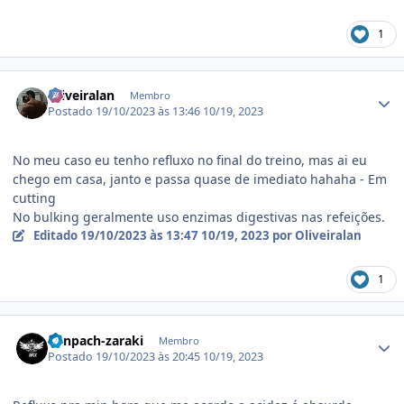
1
Estatísticas do autor
Oliveiralan
Membro
Postado
19/10/2023 às 13:46
10/19, 2023
No meu caso eu tenho refluxo no final do treino, mas ai eu
chego em casa, janto e passa quase de imediato hahaha - Em
cutting
No bulking geralmente uso enzimas digestivas nas refeições.
Editado
19/10/2023 às 13:47
10/19, 2023
por Oliveiralan
1
Estatísticas do autor
kenpach-zaraki
Membro
Postado
19/10/2023 às 20:45
10/19, 2023