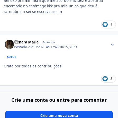
Refluxo pra min hora que me acordo a acidez é absurda
encomodo no estômago kkk pra min único que deu é
rarnititina n sei se escreve assim
1
Estatísticas do autor
Lisnara Maria
Membro
Postado
25/10/2023 às 17:43
10/25, 2023
AUTOR
Grata por todas as contribuições!
2
Crie uma conta ou entre para comentar
Crie uma nova conta