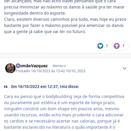
ser alcançado, mas não acho viável pensando que o cara
precisa minimizar ao máximo os danos à saúde pra ter maior
longevidade dentro do esporte.
Claro, existem diversos caminhos pra tudo, mas hoje eu prezo
bastante por fazer o máximo possível pra amenizar os danos
que a gente já sabe que vai ter no futuro.
1
1
Estatísticas do autor
AlemãoVazquez
Membro
Postado
16/10/2023 às 15:42
10/16, 2023
Em 16/10/2023 em 12:37, tmz disse:
Cara eu penso que o bodybuilding seja de forma competitiva
ou puramente por estética é um esporte de longo prazo,
ninguém constrói um bom shape em poucos anos, mesmo
usando recursos, então acho mais prudente o cara adicionar
os cardios e se necessário acertar nas calorias, porque já é
bastante esclarecido na literatura o quão importante é o