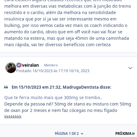
melhora em diversas vias metabolicas com à junção do treino
resistido e o cardio, além da melhora na sensibilidade
insulinica que por sí ja vai ser interessante mesmo em
bulking, por isso vemos cada vez mais os coach indicando o
aumento do cardio, obvio que em off você nao vai ficar se
matando na esteira, mas que seja 45min de uma caminhada
mais rápida, vai ter diversos benefícios com certeza
Estatísticas do autor
Oliveiralan
Membro
Postado
16/10/2023 às 17:19
10/16, 2023
Em 15/10/2023 em 21:32, MadrugaDentista disse:
Que te ferra muito mais que 300mg se trembo..
Depende da pessoa né? 50mg de stano eu misturo com 50mg
de oxan por 2 meses e nem faz cócegas no meu fígado
kkkkkkkk
Ú
PÁGINA 1 DE 2
PRÓXIMA