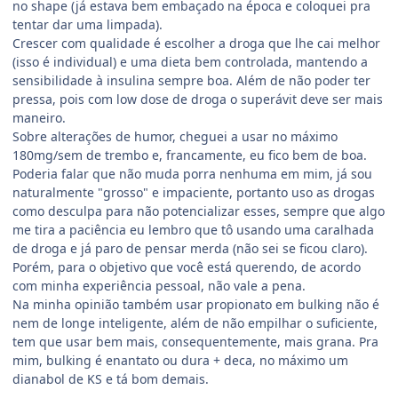
no shape (já estava bem embaçado na época e coloquei pra
tentar dar uma limpada).
Crescer com qualidade é escolher a droga que lhe cai melhor
(isso é individual) e uma dieta bem controlada, mantendo a
sensibilidade à insulina sempre boa. Além de não poder ter
pressa, pois com low dose de droga o superávit deve ser mais
maneiro.
Sobre alterações de humor, cheguei a usar no máximo
180mg/sem de trembo e, francamente, eu fico bem de boa.
Poderia falar que não muda porra nenhuma em mim, já sou
naturalmente "grosso" e impaciente, portanto uso as drogas
como desculpa para não potencializar esses, sempre que algo
me tira a paciência eu lembro que tô usando uma caralhada
de droga e já paro de pensar merda (não sei se ficou claro).
Porém, para o objetivo que você está querendo, de acordo
com minha experiência pessoal, não vale a pena.
Na minha opinião também usar propionato em bulking não é
nem de longe inteligente, além de não empilhar o suficiente,
tem que usar bem mais, consequentemente, mais grana. Pra
mim, bulking é enantato ou dura + deca, no máximo um
dianabol de KS e tá bom demais.