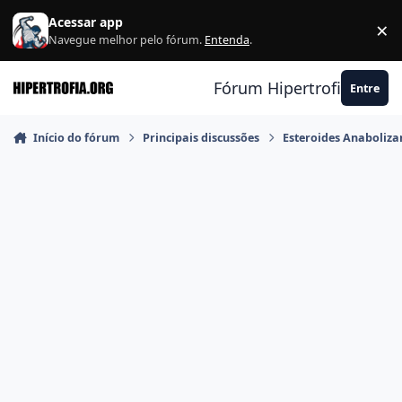
Ir para conteúdo
Acessar app
×
F
Navegue melhor pelo fórum.
Entenda
.
Fórum Hipertrofia.org
Entre
Início do fórum
Principais discussões
Esteroides Anaboliza