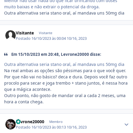
Melhor não usar nada do que ficar brincando com doses
muito baixas e não extrair o potencial da droga.
Outra alternativa seria stano oral, aí mandava uns 50mg dia
Visitante
Visitante
Postado
16/10/2023 às 00:04
10/16, 2023
Em 15/10/2023 em 20:48, Levrone20000 disse:
Outra alternativa seria stano oral, aí mandava uns 50mg dia
Na real ambas as opções são péssimas para o que você quer.
Por que não vai no básico? deca e dura. Depois você faz outro
procolo para secar e joga trembo + stano juntos, é nessa hora
que a mágica acontece.
Outro ponto, não gosto de mandar oral a cada 2 meses, uma
hora a conta chega.
Estatísticas do autor
Levrone20000
Membro
Postado
16/10/2023 às 00:13
10/16, 2023