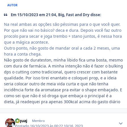
AUTOR
Em 15/10/2023 em 21:04, Big, Fast and Dry disse:
Na real ambas as opções são péssimas para o que você quer.
Por que não vai no básico? deca e dura. Depois você faz outro
procolo para secar e joga trembo + stano juntos, é nessa hora
que a mágica acontece.
Outro ponto, não gosto de mandar oral a cada 2 meses, uma
hora a conta chega.
Não gosto de durateston, minha libido fica uma bosta, mesmo
com dura de farmácia. A minha intenção não é fazer o bulking
dps o cutting como tradicional, quero crescer com bastante
qualidade. Por isso tirei enantato e coloquei prop, e a ideia
seria colocar outro de meia vida curta e que não tenha
incidência forte da aromatase pra evitar o shape embaçado. E
como sei que não é só droga que embaça o principal é a
dieta, já readequei pra apenas 300kcal acima do gasto diário
Estatísticas do autor
piquaj
Membro
Postado
16/10/2023 às 00:22
10/16, 2023