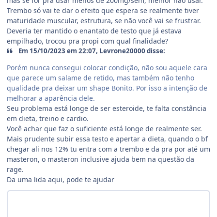
mas se for pra usar menos de 200mg/sem, melhor não usar.
Trembo só vai te dar o efeito que espera se realmente tiver
maturidade muscular, estrutura, se não você vai se frustrar.
Deveria ter mantido o enantato de testo que já estava
empilhado, trocou pra propi com qual finalidade?
Em 15/10/2023 em 22:07, Levrone20000 disse:
Porém nunca consegui colocar condição, não sou aquele cara
que parece um salame de retido, mas também não tenho
qualidade pra deixar um shape Bonito. Por isso a intenção de
melhorar a aparência dele.
Seu problema está longe de ser esteroide, te falta constância
em dieta, treino e cardio.
Você achar que faz o suficiente está longe de realmente ser.
Mais prudente subir essa testo e apertar a dieta, quando o bf
chegar ali nos 12% tu entra com a trembo e da pra por até um
masteron, o masteron inclusive ajuda bem na questão da
rage.
Da uma lida aqui, pode te ajudar