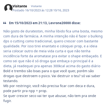
Visitante
Visitante
Postado
16/10/2023 às 12:28
10/16, 2023
Em 15/10/2023 em 21:13, Levrone20000 disse:
Não gosto de durateston, minha libido fica uma bosta, mesmo
com dura de farmácia. A minha intenção não é fazer o bulking
dps o cutting como tradicional, quero crescer com bastante
qualidade. Por isso tirei enantato e coloquei prop, e a ideia
seria colocar outro de meia vida curta e que não tenha
incidência forte da aromatase pra evitar o shape embaçado. E
como sei que não é só droga que embaça o principal é a
dieta, já readequei pra apenas 300kcal acima do gasto diário
Bold e trembo são boas para o que você quer, porém são
drogas que destroem o psico. Vai destruir o teu? só vai saber
testando.
Mb por restringir, você não precisa ficar com deca e dura,
pode partir pra npp + prop.
Se quer crescer seco vai ter que abusar, não tem pra onde
fugir.