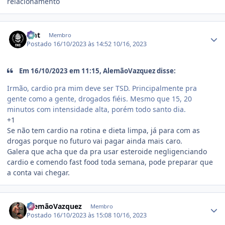
relacionamento
Estatísticas do autor
zmt
Membro
Postado
16/10/2023 às 14:52
10/16, 2023
Em 16/10/2023 em 11:15, AlemãoVazquez disse:
Irmão, cardio pra mim deve ser TSD. Principalmente pra
gente como a gente, drogados fiéis. Mesmo que 15, 20
minutos com intensidade alta, porém todo santo dia.
+1
Se não tem cardio na rotina e dieta limpa, já para com as
drogas porque no futuro vai pagar ainda mais caro.
Galera que acha que da pra usar esteroide negligenciando
cardio e comendo fast food toda semana, pode preparar que
a conta vai chegar.
Estatísticas do autor
AlemãoVazquez
Membro
Postado
16/10/2023 às 15:08
10/16, 2023