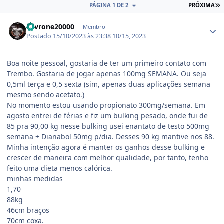
Ú
PÁGINA 1 DE 2
PRÓXIMA
Estatísticas do autor
Levrone20000
Membro
Postado
15/10/2023 às 23:38
10/15, 2023
Boa noite pessoal, gostaria de ter um primeiro contato com
Trembo. Gostaria de jogar apenas 100mg SEMANA. Ou seja
0,5ml terça e 0,5 sexta (sim, apenas duas aplicações semana
mesmo sendo acetato.)
No momento estou usando propionato 300mg/semana. Em
agosto entrei de férias e fiz um bulking pesado, onde fui de
85 pra 90,00 kg nesse bulking usei enantato de testo 500mg
semana + Dianabol 50mg p/dia. Desses 90 kg mantive nos 88.
Minha intenção agora é manter os ganhos desse bulking e
crescer de maneira com melhor qualidade, por tanto, tenho
feito uma dieta menos calórica.
minhas medidas
1,70
88kg
46cm braços
70cm coxa.