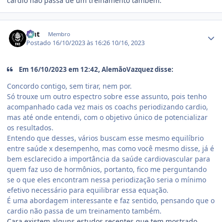
cardio não passa de um treinamento também.
Estatísticas do autor
zmt
Membro
Postado
16/10/2023 às 16:26
10/16, 2023
Em 16/10/2023 em 12:42, AlemãoVazquez disse:
Concordo contigo, sem tirar, nem por.
Só trouxe um outro espectro sobre esse assunto, pois tenho
acompanhado cada vez mais os coachs periodizando cardio,
mas até onde entendi, com o objetivo único de potencializar
os resultados.
Entendo que desses, vários buscam esse mesmo equilíbrio
entre saúde x desempenho, mas como você mesmo disse, já é
bem esclarecido a importância da saúde cardiovascular para
quem faz uso de hormônios, portanto, fico me perguntando
se o que eles encontram nessa periodização seria o mínimo
efetivo necessário para equilibrar essa equação.
É uma abordagem interessante e faz sentido, pensando que o
cardio não passa de um treinamento também.
Cara existem alguns estudos recentes que tem mostrado