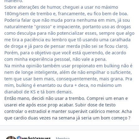
maneiro.
Sobre alterações de humor, cheguei a usar no máximo
180mg/sem de trembo e, francamente, eu fico bem de boa.
Poderia falar que não muda porra nenhuma em mim, já sou
naturalmente "grosso" e impaciente, portanto uso as drogas
como desculpa para não potencializar esses, sempre que algo
me tira a paciência eu lembro que tô usando uma caralhada
de droga e já paro de pensar merda (não sei se ficou claro).
Porém, para o objetivo que você está querendo, de acordo
com minha experiência pessoal, não vale a pena.
Na minha opinião também usar propionato em bulking não é
nem de longe inteligente, além de não empilhar o suficiente,
tem que usar bem mais, consequentemente, mais grana. Pra
mim, bulking é enantato ou dura + deca, no máximo um
dianabol de KS e tá bom demais.
Então mano, decidi não usar a trembo. Comprei um enan e
usarei ele após esse prop acabar. Subir dose de testo
controlar o estradiol e manter superávit calórico menor. Acha
que cardio duas vezes na semana já seria um bom começo ?
Estatísticas do autor
AlemãoVazquez
Membro