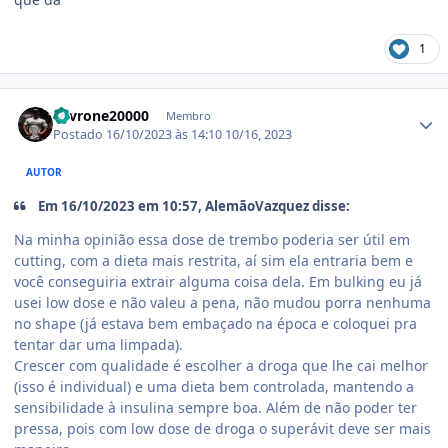
1
Estatísticas do autor
Levrone20000
Membro
Postado
16/10/2023 às 14:10
10/16, 2023
AUTOR
Em 16/10/2023 em 10:57, AlemãoVazquez disse:
Na minha opinião essa dose de trembo poderia ser útil em
cutting, com a dieta mais restrita, aí sim ela entraria bem e
você conseguiria extrair alguma coisa dela. Em bulking eu já
usei low dose e não valeu a pena, não mudou porra nenhuma
no shape (já estava bem embaçado na época e coloquei pra
tentar dar uma limpada).
Crescer com qualidade é escolher a droga que lhe cai melhor
(isso é individual) e uma dieta bem controlada, mantendo a
sensibilidade à insulina sempre boa. Além de não poder ter
pressa, pois com low dose de droga o superávit deve ser mais