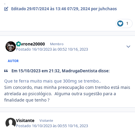
.
Editado
29/07/2024 às 13:46
07/29, 2024
por juhchaos
1
Estatísticas do autor
Levrone20000
Membro
Postado
16/10/2023 às 00:52
10/16, 2023
AUTOR
Em 15/10/2023 em 21:32, MadrugaDentista disse:
Que te ferra muito mais que 300mg se trembo..
Sim concordo, mas minha preocupação com trembo está mais
atrelada ao psicológico. Alguma outra sugestão para a
finalidade que tenho ?
Visitante
Visitante
Postado
16/10/2023 às 00:55
10/16, 2023