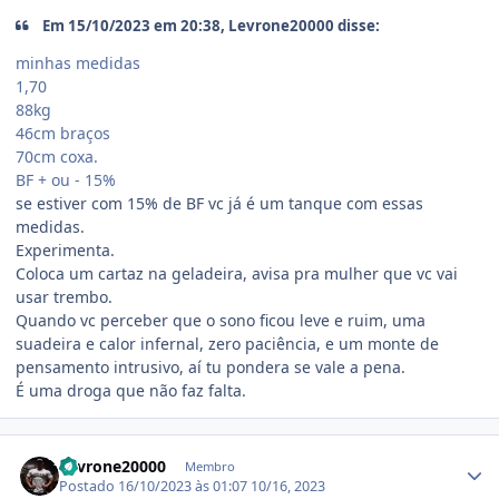
Em 15/10/2023 em 20:38, Levrone20000 disse:
minhas medidas
1,70
88kg
46cm braços
70cm coxa.
BF + ou - 15%
se estiver com 15% de BF vc já é um tanque com essas
medidas.
Experimenta.
Coloca um cartaz na geladeira, avisa pra mulher que vc vai
usar trembo.
Quando vc perceber que o sono ficou leve e ruim, uma
suadeira e calor infernal, zero paciência, e um monte de
pensamento intrusivo, aí tu pondera se vale a pena.
É uma droga que não faz falta.
Estatísticas do autor
Levrone20000
Membro
Postado
16/10/2023 às 01:07
10/16, 2023