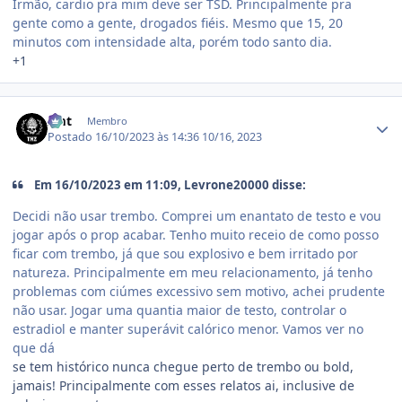
Irmão, cardio pra mim deve ser TSD. Principalmente pra
gente como a gente, drogados fiéis. Mesmo que 15, 20
minutos com intensidade alta, porém todo santo dia.
+1
Estatísticas do autor
zmt
Membro
Postado
16/10/2023 às 14:36
10/16, 2023
Em 16/10/2023 em 11:09, Levrone20000 disse:
Decidi não usar trembo. Comprei um enantato de testo e vou
jogar após o prop acabar. Tenho muito receio de como posso
ficar com trembo, já que sou explosivo e bem irritado por
natureza. Principalmente em meu relacionamento, já tenho
problemas com ciúmes excessivo sem motivo, achei prudente
não usar. Jogar uma quantia maior de testo, controlar o
estradiol e manter superávit calórico menor. Vamos ver no
que dá
se tem histórico nunca chegue perto de trembo ou bold,
jamais! Principalmente com esses relatos ai, inclusive de