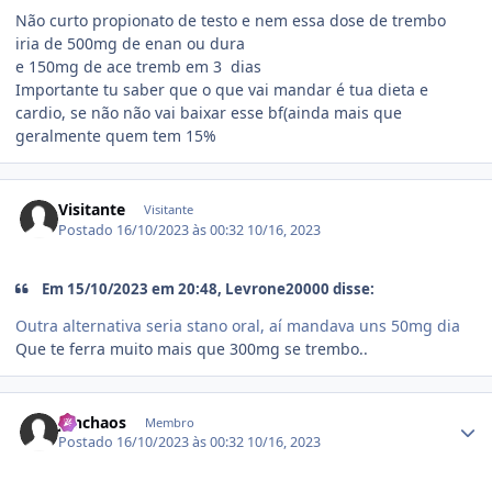
Não curto propionato de testo e nem essa dose de trembo
iria de 500mg de enan ou dura
e 150mg de ace tremb em 3 dias
Importante tu saber que o que vai mandar é tua dieta e
cardio, se não não vai baixar esse bf(ainda mais que
geralmente quem tem 15%
Visitante
Visitante
Postado
16/10/2023 às 00:32
10/16, 2023
Em 15/10/2023 em 20:48, Levrone20000 disse:
Outra alternativa seria stano oral, aí mandava uns 50mg dia
Que te ferra muito mais que 300mg se trembo..
Estatísticas do autor
juhchaos
Membro
Postado
16/10/2023 às 00:32
10/16, 2023