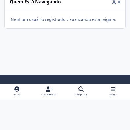
Quem Está Navegando
0
Nenhum usuário registrado visualizando esta página.
Modo Claro
Modo Escuro
Preferência do Sistema
f
i
Entre
Cadastre-se
Pesquisar
Menu
a
n
Política De Privacidade
Contato
Cookies
c
s
Fórum Hipertrofia
Powered by
Invision Community
e
t
b
a
o
g