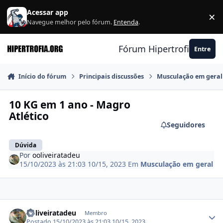
Ir para conteúdo
Acessar app
×
F
Navegue melhor pelo fórum.
Entenda
.
Fórum Hipertrofia.org
Entre
Início do fórum
Principais discussões
Musculação em geral
10 KG em 1 ano - Magro
Atlético
Seguidores
Dúvida
Por
ooliveiratadeu
15/10/2023 às 21:03
10/15, 2023
Em
Musculação em geral
Estatísticas do autor
ooliveiratadeu
Membro
Postado
15/10/2023 às 21:03
10/15, 2023