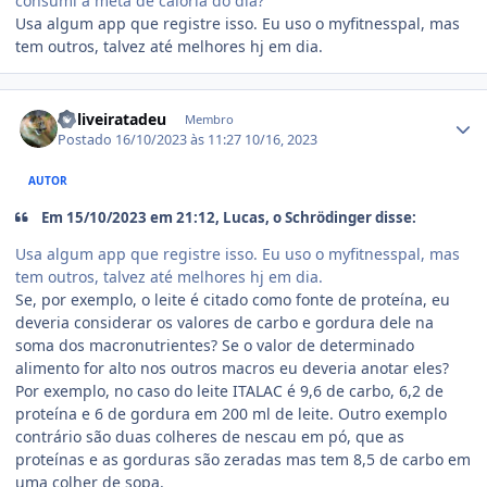
consumi a meta de caloria do dia?
Usa algum app que registre isso. Eu uso o myfitnesspal, mas
tem outros, talvez até melhores hj em dia.
Estatísticas do autor
ooliveiratadeu
Membro
Postado
16/10/2023 às 11:27
10/16, 2023
AUTOR
Em 15/10/2023 em 21:12, Lucas, o Schrödinger disse:
Usa algum app que registre isso. Eu uso o myfitnesspal, mas
tem outros, talvez até melhores hj em dia.
Se, por exemplo, o leite é citado como fonte de proteína, eu
deveria considerar os valores de carbo e gordura dele na
soma dos macronutrientes? Se o valor de determinado
alimento for alto nos outros macros eu deveria anotar eles?
Por exemplo, no caso do leite ITALAC é 9,6 de carbo, 6,2 de
proteína e 6 de gordura em 200 ml de leite. Outro exemplo
contrário são duas colheres de nescau em pó, que as
proteínas e as gorduras são zeradas mas tem 8,5 de carbo em
uma colher de sopa.