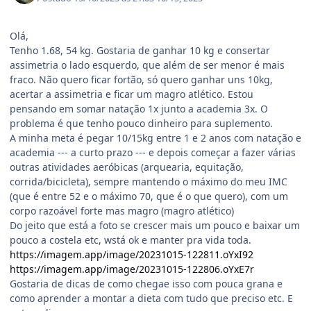
Olá,
Tenho 1.68, 54 kg. Gostaria de ganhar 10 kg e consertar
assimetria o lado esquerdo, que além de ser menor é mais
fraco. Não quero ficar fortão, só quero ganhar uns 10kg,
acertar a assimetria e ficar um magro atlético. Estou
pensando em somar natação 1x junto a academia 3x. O
problema é que tenho pouco dinheiro para suplemento.
A minha meta é pegar 10/15kg entre 1 e 2 anos com natação e
academia --- a curto prazo --- e depois começar a fazer várias
outras atividades aeróbicas (arquearia, equitação,
corrida/bicicleta), sempre mantendo o máximo do meu IMC
(que é entre 52 e o máximo 70, que é o que quero), com um
corpo razoável forte mas magro (magro atlético)
Do jeito que está a foto se crescer mais um pouco e baixar um
pouco a costela etc, wstá ok e manter pra vida toda.
https://imagem.app/image/20231015-122811.oYxI92
https://imagem.app/image/20231015-122806.oYxE7r
Gostaria de dicas de como chegae isso com pouca grana e
como aprender a montar a dieta com tudo que preciso etc. E