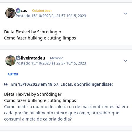
Estatísticas do autor
Lucas
Colaborador
Postado
15/10/2023 às 21:57
10/15, 2023
Dieta Flexível by Schrödinger
Como fazer bulking e cutting limpos
Estatísticas do autor
ooliveiratadeu
Membro
Postado
15/10/2023 às 22:37
10/15, 2023
AUTOR
Em 15/10/2023 em 18:57, Lucas, o Schrödinger disse:
Dieta Flexível by Schrödinger
Como fazer bulking e cutting limpos
Como medir o quanto de caloria ou de macronutrientes há em
cada porcão ou alimento inteiro que comer, pra saber que
consumi a meta de caloria do dia?