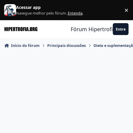
Ir para conteúdo
Acessar app
×
F
Navegue melhor pelo fórum.
Entenda
.
Fórum Hipertrofia.org
Entre
Início do fórum
Principais discussões
Dieta e suplementaç