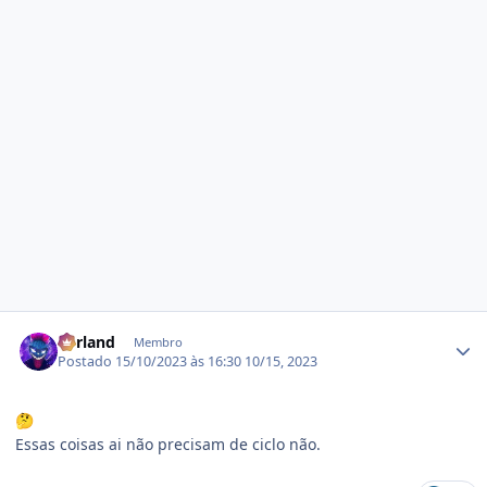
Estatísticas do autor
b0rland
Membro
Postado
15/10/2023 às 16:30
10/15, 2023
🤔
Essas coisas ai não precisam de ciclo não.