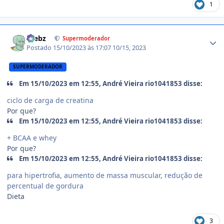
1
Estatísticas do autor
krebz
Supermoderador
Postado
15/10/2023 às 17:07
10/15, 2023
SUPERMODERADOR
Em 15/10/2023 em 12:55, André Vieira rio1041853 disse:
ciclo de carga de creatina
Por que?
Em 15/10/2023 em 12:55, André Vieira rio1041853 disse:
+ BCAA e whey
Por que?
Em 15/10/2023 em 12:55, André Vieira rio1041853 disse:
para hipertrofia, aumento de massa muscular, redução de
percentual de gordura
Dieta
3