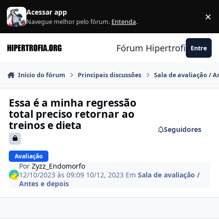
Ir para conteúdo
Acessar app
×
F
Navegue melhor pelo fórum.
Entenda
.
Fórum Hipertrofia.org
Entre
Início do fórum
Principais discussões
Sala de avaliação / A
Essa é a minha regressão
total preciso retornar ao
treinos e dieta
Seguidores
Avaliação
Por
Zyzz_Endomorfo
12/10/2023 às 09:09
10/12, 2023
Em
Sala de avaliação /
Antes e depois