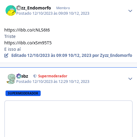
Estatísticas do autor
Zyzz_Endomorfo
Membro
Postado
12/10/2023 às 09:09
10/12, 2023
https://ibb.co/cNLS6t6
Triste
https://ibb.co/xSm95T5
E isso aí
Editado
12/10/2023 às 09:09
10/12, 2023
por Zyzz_Endomorfo
Estatísticas do autor
krebz
Supermoderador
Postado
12/10/2023 às 12:29
10/12, 2023
SUPERMODERADOR