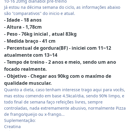
10-16 20mg dianabol pré-treino
Já estou na décima semana do ciclo, as informações abaixo
são "comparativos" do inicio e atual.
- Idade - 18 anos
- Altura - 1,78cm
- Peso - 76kg inicial , atual 83kg
- Medida braço - 41 cm
- Percentual de gordura(BF) - iniciei com 11~12
atualmente com 13~14
- Tempo de treino - 2 anos e meio, sendo um ano
focado realmente.
- Objetivo - Chegar aos 90kg com o maxímo de
qualidade muscular.
Quanto a dieta, caso tenham interesse trago aqui para vocês,
mas estou comendo em base 4.5kcal/dia, sendo 90% limpo, e
todo final de semana faço refeições livres, sempre
controladas, nada extremamente abusivo, normalmente Pizza
de frango/queijo ou x-frango...
Suplementação:
Creatina