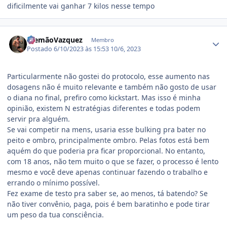
dificilmente vai ganhar 7 kilos nesse tempo
Estatísticas do autor
AlemãoVazquez
Membro
Postado
6/10/2023 às 15:53
10/6, 2023
Particularmente não gostei do protocolo, esse aumento nas
dosagens não é muito relevante e também não gosto de usar
o diana no final, prefiro como kickstart. Mas isso é minha
opinião, existem N estratégias diferentes e todas podem
servir pra alguém.
Se vai competir na mens, usaria esse bulking pra bater no
peito e ombro, principalmente ombro. Pelas fotos está bem
aquém do que poderia pra ficar proporcional. No entanto,
com 18 anos, não tem muito o que se fazer, o processo é lento
mesmo e você deve apenas continuar fazendo o trabalho e
errando o mínimo possível.
Fez exame de testo pra saber se, ao menos, tá batendo? Se
não tiver convênio, paga, pois é bem baratinho e pode tirar
um peso da tua consciência.