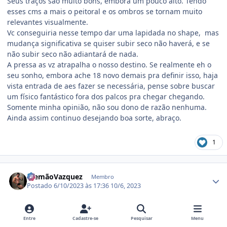
Seus traços são muito bons, embora um pouco alto. Tendo
esses cms a mais o peitoral e os ombros se tornam muito
relevantes visualmente.
Vc conseguiria nesse tempo dar uma lapidada no shape, mas
mudança significativa se quiser subir seco não haverá, e se
não subir seco não adiantará de nada.
A pressa as vz atrapalha o nosso destino. Se realmente eh o
seu sonho, embora ache 18 novo demais pra definir isso, haja
vista entrada de aes fazer se necessária, pense sobre buscar
um físico fantástico fora dos palcos pra chegar chegando.
Somente minha opinião, não sou dono de razão nenhuma.
Ainda assim continuo desejando boa sorte, abraço.
1
Estatísticas do autor
AlemãoVazquez
Membro
Postado
6/10/2023 às 17:36
10/6, 2023
Em 06/10/2023 em 14:27, Vitor_Maromba disse:
Entre
Cadastre-se
Pesquisar
Menu