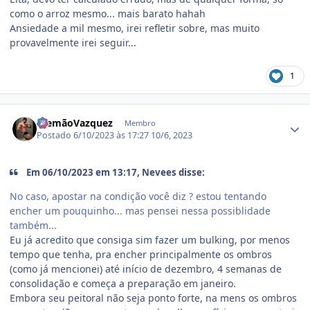
como o arroz mesmo... mais barato hahah
Ansiedade a mil mesmo, irei refletir sobre, mas muito
provavelmente irei seguir...
1
Estatísticas do autor
AlemãoVazquez
Membro
Postado
6/10/2023 às 17:27
10/6, 2023
Em 06/10/2023 em 13:17, Nevees disse:
No caso, apostar na condição você diz ? estou tentando
encher um pouquinho... mas pensei nessa possiblidade
também...
Eu já acredito que consiga sim fazer um bulking, por menos
tempo que tenha, pra encher principalmente os ombros
(como já mencionei) até início de dezembro, 4 semanas de
consolidação e começa a preparação em janeiro.
Embora seu peitoral não seja ponto forte, na mens os ombros