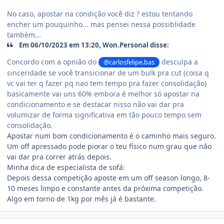
No caso, apostar na condição você diz ? estou tentando
encher um pouquinho... mas pensei nessa possiblidade
também...
Em 06/10/2023 em 13:20, Won.Personal disse:
Concordo com a opnião do
desculpa a
@carlosfelipe.bas
sinceridade se você transicionar de um bulk pra cut (coisa q
vc vai ter q fazer pq nao tem tempo pra fazer consolidação)
basicamente vai uns 60% embora é melhor só apostar na
condicionamento e se destacar nisso não vai dar pra
volumizar de forma significativa em tão pouco tempo sem
consolidação.
Apostar num bom condicionamento é o caminho mais seguro.
Um off apressado pode piorar o teu físico num grau que não
vai dar pra correr atrás depois.
Minha dica de especialista de sofá:
Depois dessa competição aposte em um off season longo, 8-
10 meses limpo e constante antes da próxima competição.
Algo em torno de 1kg por mês já é bastante.
Estatísticas do autor