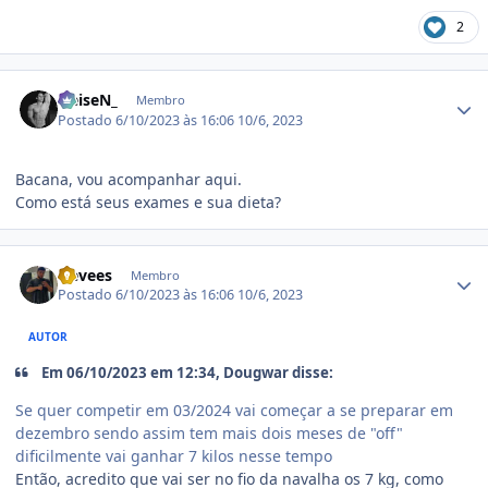
2
Estatísticas do autor
HeiseN_
Membro
Postado
6/10/2023 às 16:06
10/6, 2023
Bacana, vou acompanhar aqui.
Como está seus exames e sua dieta?
Estatísticas do autor
Nevees
Membro
Postado
6/10/2023 às 16:06
10/6, 2023
AUTOR
Em 06/10/2023 em 12:34, Dougwar disse:
Se quer competir em 03/2024 vai começar a se preparar em
dezembro sendo assim tem mais dois meses de "off"
dificilmente vai ganhar 7 kilos nesse tempo
Então, acredito que vai ser no fio da navalha os 7 kg, como