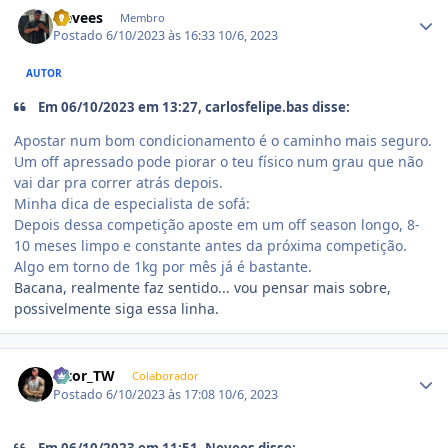
Nevees
Membro
Postado
6/10/2023 às 16:33
10/6, 2023
AUTOR
Em 06/10/2023 em 13:27, carlosfelipe.bas disse:
Apostar num bom condicionamento é o caminho mais seguro.
Um off apressado pode piorar o teu físico num grau que não
vai dar pra correr atrás depois.
Minha dica de especialista de sofá:
Depois dessa competição aposte em um off season longo, 8-
10 meses limpo e constante antes da próxima competição.
Algo em torno de 1kg por mês já é bastante.
Bacana, realmente faz sentido... vou pensar mais sobre,
possivelmente siga essa linha.
Estatísticas do autor
Vitor_TW
Colaborador
Postado
6/10/2023 às 17:08
10/6, 2023
Em 06/10/2023 em 11:51, Nevees disse: