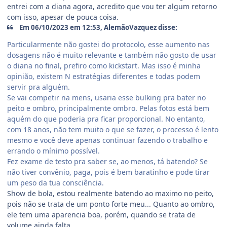
entrei com a diana agora, acredito que vou ter algum retorno
com isso, apesar de pouca coisa.
Em 06/10/2023 em 12:53, AlemãoVazquez disse:
Particularmente não gostei do protocolo, esse aumento nas
dosagens não é muito relevante e também não gosto de usar
o diana no final, prefiro como kickstart. Mas isso é minha
opinião, existem N estratégias diferentes e todas podem
servir pra alguém.
Se vai competir na mens, usaria esse bulking pra bater no
peito e ombro, principalmente ombro. Pelas fotos está bem
aquém do que poderia pra ficar proporcional. No entanto,
com 18 anos, não tem muito o que se fazer, o processo é lento
mesmo e você deve apenas continuar fazendo o trabalho e
errando o mínimo possível.
Fez exame de testo pra saber se, ao menos, tá batendo? Se
não tiver convênio, paga, pois é bem baratinho e pode tirar
um peso da tua consciência.
Show de bola, estou realmente batendo ao maximo no peito,
pois não se trata de um ponto forte meu... Quanto ao ombro,
ele tem uma aparencia boa, porém, quando se trata de
volume ainda falta.