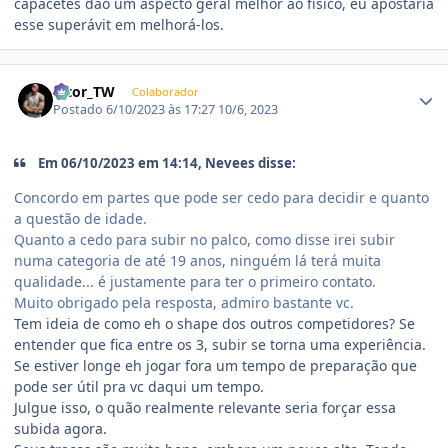
capacetes dão um aspecto geral melhor ao físico, eu apostaria
esse superávit em melhorá-los.
Estatísticas do autor
Vitor_TW
Colaborador
Postado
6/10/2023 às 17:27
10/6, 2023
Em 06/10/2023 em 14:14, Nevees disse:
Concordo em partes que pode ser cedo para decidir e quanto
a questão de idade.
Quanto a cedo para subir no palco, como disse irei subir
numa categoria de até 19 anos, ninguém lá terá muita
qualidade... é justamente para ter o primeiro contato.
Muito obrigado pela resposta, admiro bastante vc.
Tem ideia de como eh o shape dos outros competidores? Se
entender que fica entre os 3, subir se torna uma experiência.
Se estiver longe eh jogar fora um tempo de preparação que
pode ser útil pra vc daqui um tempo.
Julgue isso, o quão realmente relevante seria forçar essa
subida agora.