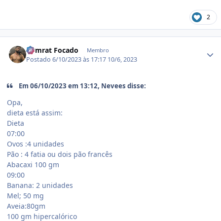
2
Estatísticas do autor
Gymrat Focado
Membro
Postado
6/10/2023 às 17:17
10/6, 2023
Em 06/10/2023 em 13:12, Nevees disse:
Opa,
dieta está assim:
Dieta
07:00
Ovos :4 unidades
Pão : 4 fatia ou dois pão francês
Abacaxi 100 gm
09:00
Banana: 2 unidades
Mel; 50 mg
Aveia:80gm
100 gm hipercalórico