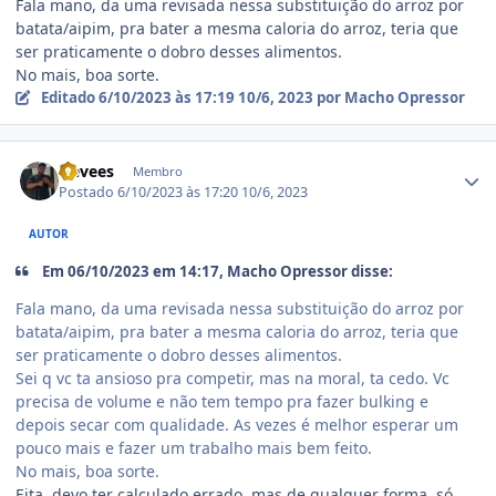
Fala mano, da uma revisada nessa substituição do arroz por
batata/aipim, pra bater a mesma caloria do arroz, teria que
ser praticamente o dobro desses alimentos.
No mais, boa sorte.
Editado
6/10/2023 às 17:19
10/6, 2023
por Macho Opressor
Estatísticas do autor
Nevees
Membro
Postado
6/10/2023 às 17:20
10/6, 2023
AUTOR
Em 06/10/2023 em 14:17, Macho Opressor disse:
Fala mano, da uma revisada nessa substituição do arroz por
batata/aipim, pra bater a mesma caloria do arroz, teria que
ser praticamente o dobro desses alimentos.
Sei q vc ta ansioso pra competir, mas na moral, ta cedo. Vc
precisa de volume e não tem tempo pra fazer bulking e
depois secar com qualidade. As vezes é melhor esperar um
pouco mais e fazer um trabalho mais bem feito.
No mais, boa sorte.
Eita, devo ter calculado errado, mas de qualquer forma, só