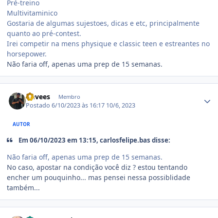
Pré-treino
Multivitaminico
Gostaria de algumas sujestoes, dicas e etc, principalmente
quanto ao pré-contest.
Irei competir na mens physique e classic teen e estreantes no
horsepower.
Não faria off, apenas uma prep de 15 semanas.
Estatísticas do autor
Nevees
Membro
Postado
6/10/2023 às 16:17
10/6, 2023
AUTOR
Em 06/10/2023 em 13:15, carlosfelipe.bas disse:
Não faria off, apenas uma prep de 15 semanas.
No caso, apostar na condição você diz ? estou tentando
encher um pouquinho... mas pensei nessa possiblidade
também...
Estatísticas do autor