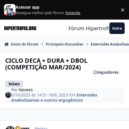
Ir para conteúdo
Acessar app
×
F
Navegue melhor pelo fórum.
Entenda
.
Fórum Hipertrofia.org
Entre
Início do fórum
Principais discussões
Esteroides Anaboliza
CICLO DECA + DURA + DBOL
(COMPETIÇÃO MAR/2024)
Seguidores
Relato
Por
Nevees
6/10/2023 às 14:51
10/6, 2023
Em
Esteroides
Anabolizantes e outros ergogênicos
Estatísticas do autor
Nevees
Membro