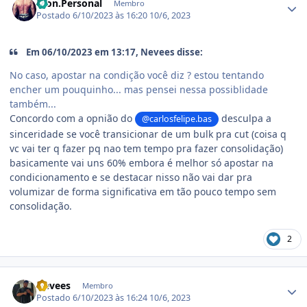
Won.Personal
Membro
Postado
6/10/2023 às 16:20
10/6, 2023
Em 06/10/2023 em 13:17, Nevees disse:
No caso, apostar na condição você diz ? estou tentando
encher um pouquinho... mas pensei nessa possiblidade
também...
Concordo com a opnião do
desculpa a
@carlosfelipe.bas
sinceridade se você transicionar de um bulk pra cut (coisa q
vc vai ter q fazer pq nao tem tempo pra fazer consolidação)
basicamente vai uns 60% embora é melhor só apostar na
condicionamento e se destacar nisso não vai dar pra
volumizar de forma significativa em tão pouco tempo sem
consolidação.
2
Estatísticas do autor
Nevees
Membro
Postado
6/10/2023 às 16:24
10/6, 2023