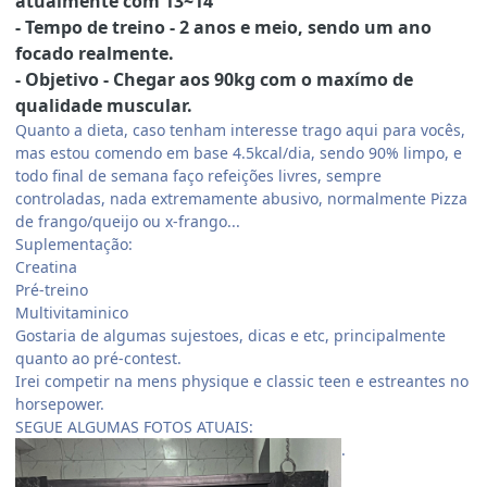
atualmente com 13~14
- Tempo de treino - 2 anos e meio, sendo um ano
focado realmente.
- Objetivo - Chegar aos 90kg com o maxímo de
qualidade muscular.
Quanto a dieta, caso tenham interesse trago aqui para vocês,
mas estou comendo em base 4.5kcal/dia, sendo 90% limpo, e
todo final de semana faço refeições livres, sempre
controladas, nada extremamente abusivo, normalmente Pizza
de frango/queijo ou x-frango...
Suplementação:
Creatina
Pré-treino
Multivitaminico
Gostaria de algumas sujestoes, dicas e etc, principalmente
quanto ao pré-contest.
Irei competir na mens physique e classic teen e estreantes no
horsepower.
SEGUE ALGUMAS FOTOS ATUAIS:
.