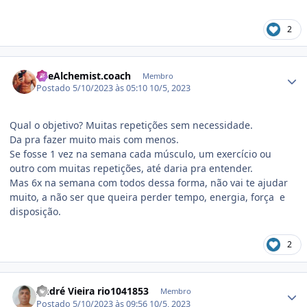
2
Estatísticas do autor
TheAlchemist.coach
Membro
Postado
5/10/2023 às 05:10
10/5, 2023
Qual o objetivo? Muitas repetições sem necessidade.
Da pra fazer muito mais com menos.
Se fosse 1 vez na semana cada músculo, um exercício ou
outro com muitas repetições, até daria pra entender.
Mas 6x na semana com todos dessa forma, não vai te ajudar
muito, a não ser que queira perder tempo, energia, força e
disposição.
2
Estatísticas do autor
André Vieira rio1041853
Membro
Postado
5/10/2023 às 09:56
10/5, 2023