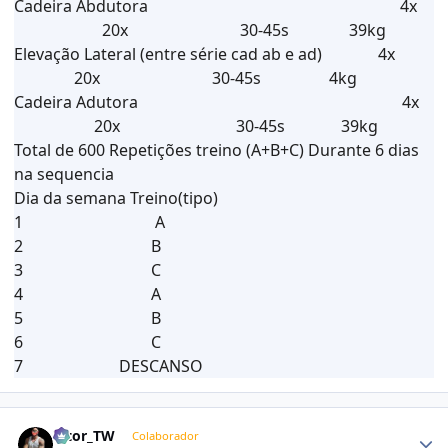
Cadeira Abdutora 4x
20x 30-45s 39kg
Elevação Lateral (entre série cad ab e ad) 4x
20x 30-45s 4kg
Cadeira Adutora 4x
20x 30-45s 39kg
Total de 600 Repetições treino (A+B+C) Durante 6 dias
na sequencia
Dia da semana Treino(tipo)
1 A
2 B
3 C
4 A
5 B
6 C
7 DESCANSO
Estatísticas do autor
Vitor_TW
Colaborador