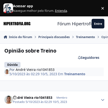
Ir para conteúdo
Acessar app
×
F
Navegue melhor pelo fórum.
Entenda
.
Fórum Hipertrofia.org
Entre
Início do fórum
Principais discussões
Treinamento
Opin
Opinião sobre Treino
Seguidores
Dúvida
Por
André Vieira rio1041853
5/10/2023 às 02:29
10/5, 2023
Em
Treinamento
Estatísticas do autor
André Vieira rio1041853
Membro
Postado
5/10/2023 às 02:29
10/5, 2023