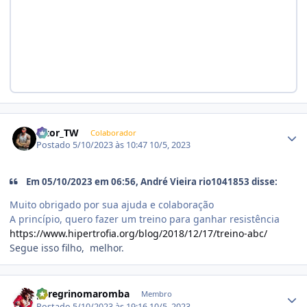
Estatísticas do autor
Vitor_TW
Colaborador
Postado
5/10/2023 às 10:47
10/5, 2023
Em 05/10/2023 em 06:56, André Vieira rio1041853 disse:
Muito obrigado por sua ajuda e colaboração
A princípio, quero fazer um treino para ganhar resistência
https://www.hipertrofia.org/blog/2018/12/17/treino-abc/
Segue isso filho, melhor.
Estatísticas do autor
peregrinomaromba
Membro
Postado
5/10/2023 às 19:16
10/5, 2023