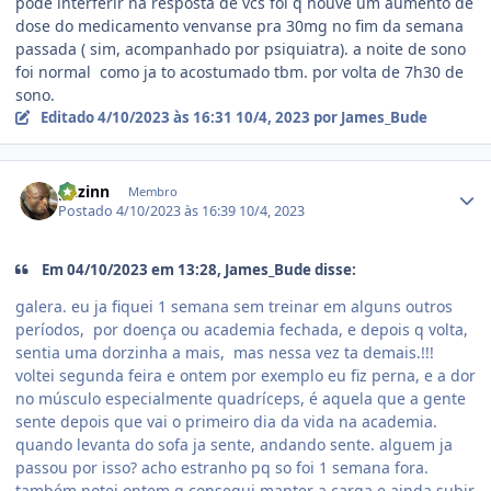
pode interferir na resposta de vcs foi q houve um aumento de
dose do medicamento venvanse pra 30mg no fim da semana
passada ( sim, acompanhado por psiquiatra). a noite de sono
foi normal como ja to acostumado tbm. por volta de 7h30 de
sono.
Editado
4/10/2023 às 16:31
10/4, 2023
por James_Bude
Estatísticas do autor
ghzinn
Membro
Postado
4/10/2023 às 16:39
10/4, 2023
Em 04/10/2023 em 13:28, James_Bude disse:
galera. eu ja fiquei 1 semana sem treinar em alguns outros
períodos, por doença ou academia fechada, e depois q volta,
sentia uma dorzinha a mais, mas nessa vez ta demais.!!!
voltei segunda feira e ontem por exemplo eu fiz perna, e a dor
no músculo especialmente quadríceps, é aquela que a gente
sente depois que vai o primeiro dia da vida na academia.
quando levanta do sofa ja sente, andando sente. alguem ja
passou por isso? acho estranho pq so foi 1 semana fora.
também notei ontem q consegui manter a carga e ainda subir