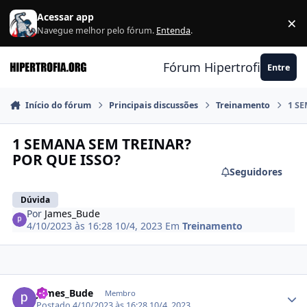
Ir para conteúdo
Acessar app
×
F
Navegue melhor pelo fórum.
Entenda
.
Fórum Hipertrofia.org
Entre
Início do fórum
Principais discussões
Treinamento
1 S
1 SEMANA SEM TREINAR?
POR QUE ISSO?
Seguidores
Dúvida
Por
James_Bude
4/10/2023 às 16:28
10/4, 2023
Em
Treinamento
Estatísticas do autor
James_Bude
Membro
Postado
4/10/2023 às 16:28
10/4, 2023