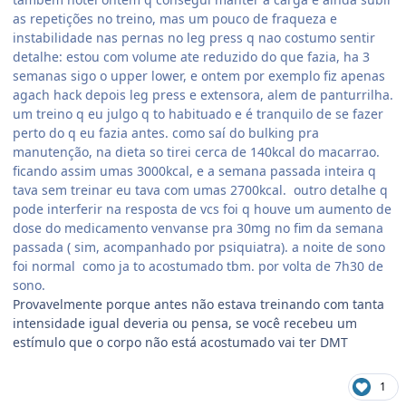
as repetições no treino, mas um pouco de fraqueza e
instabilidade nas pernas no leg press q nao costumo sentir
detalhe: estou com volume ate reduzido do que fazia, ha 3
semanas sigo o upper lower, e ontem por exemplo fiz apenas
agach hack depois leg press e extensora, alem de panturrilha.
um treino q eu julgo q to habituado e é tranquilo de se fazer
perto do q eu fazia antes. como saí do bulking pra
manutenção, na dieta so tirei cerca de 140kcal do macarrao.
ficando assim umas 3000kcal, e a semana passada inteira q
tava sem treinar eu tava com umas 2700kcal. outro detalhe q
pode interferir na resposta de vcs foi q houve um aumento de
dose do medicamento venvanse pra 30mg no fim da semana
passada ( sim, acompanhado por psiquiatra). a noite de sono
foi normal como ja to acostumado tbm. por volta de 7h30 de
sono.
Provavelmente porque antes não estava treinando com tanta
intensidade igual deveria ou pensa, se você recebeu um
estímulo que o corpo não está acostumado vai ter DMT
1