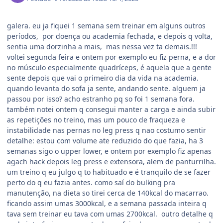
galera. eu ja fiquei 1 semana sem treinar em alguns outros
períodos, por doença ou academia fechada, e depois q volta,
sentia uma dorzinha a mais, mas nessa vez ta demais.!!!
voltei segunda feira e ontem por exemplo eu fiz perna, e a dor
no músculo especialmente quadríceps, é aquela que a gente
sente depois que vai o primeiro dia da vida na academia.
quando levanta do sofa ja sente, andando sente. alguem ja
passou por isso? acho estranho pq so foi 1 semana fora.
também notei ontem q consegui manter a carga e ainda subir
as repetições no treino, mas um pouco de fraqueza e
instabilidade nas pernas no leg press q nao costumo sentir
detalhe: estou com volume ate reduzido do que fazia, ha 3
semanas sigo o upper lower, e ontem por exemplo fiz apenas
agach hack depois leg press e extensora, alem de panturrilha.
um treino q eu julgo q to habituado e é tranquilo de se fazer
perto do q eu fazia antes. como saí do bulking pra
manutenção, na dieta so tirei cerca de 140kcal do macarrao.
ficando assim umas 3000kcal, e a semana passada inteira q
tava sem treinar eu tava com umas 2700kcal. outro detalhe q