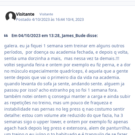
Visitante
Visitante
Postado
4/10/2023 às 16:44
10/4, 2023
Em 04/10/2023 em 13:28, James_Bude disse:
galera. eu ja fiquei 1 semana sem treinar em alguns outros
períodos, por doença ou academia fechada, e depois q volta,
sentia uma dorzinha a mais, mas nessa vez ta demais.!!!
voltei segunda feira e ontem por exemplo eu fiz perna, e a dor
no músculo especialmente quadríceps, é aquela que a gente
sente depois que vai o primeiro dia da vida na academia.
quando levanta do sofa ja sente, andando sente. alguem ja
passou por isso? acho estranho pq so foi 1 semana fora.
também notei ontem q consegui manter a carga e ainda subir
as repetições no treino, mas um pouco de fraqueza e
instabilidade nas pernas no leg press q nao costumo sentir
detalhe: estou com volume ate reduzido do que fazia, ha 3
semanas sigo o upper lower, e ontem por exemplo fiz apenas
agach hack depois leg press e extensora, alem de panturrilha.
um treino q eu julgo q to habituado e é tranquilo de se fazer