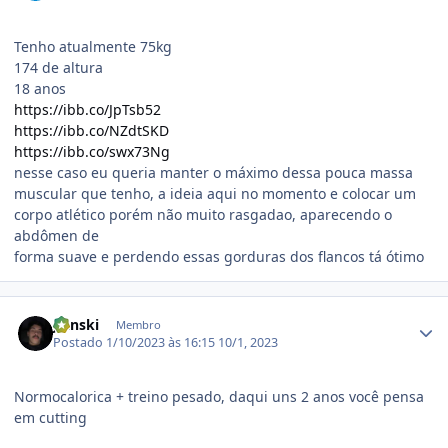
Tenho atualmente 75kg
174 de altura
18 anos
https://ibb.co/JpTsb52
https://ibb.co/NZdtSKD
https://ibb.co/swx73Ng
nesse caso eu queria manter o máximo dessa pouca massa
muscular que tenho, a ideia aqui no momento e colocar um
corpo atlético porém não muito rasgadao, aparecendo o
abdômen de
forma suave e perdendo essas gorduras dos flancos tá ótimo
Estatísticas do autor
Jlanski
Membro
Postado
1/10/2023 às 16:15
10/1, 2023
Normocalorica + treino pesado, daqui uns 2 anos você pensa
em cutting