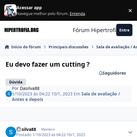
Ir para conteúdo
Acessar app
×
F
Navegue melhor pelo fórum.
Entenda
.
Fórum Hipertrofia.org
Entre
Início do fórum
Principais discussões
Sala de avaliação / A
Eu devo fazer um cutting ?
Seguidores
Dúvida
Por
Dasilva88
1/10/2023 às 04:22
10/1, 2023
Em
Sala de avaliação /
Antes e depois
Estatísticas do autor
Dasilva88
Membro
Postado
1/10/2023 às 04:22
10/1, 2023