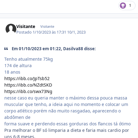
1
Visitante
Visitante
Postado
1/10/2023 às 17:31
10/1, 2023
Em 01/10/2023 em 01:22, Dasilva88 disse:
Tenho atualmente 75kg
174 de altura
18 anos
https://ibb.co/JpTsb52
https://ibb.co/NZdtSKD
https://ibb.co/swx73Ng
nesse caso eu queria manter o máximo dessa pouca massa
muscular que tenho, a ideia aqui no momento e colocar um
corpo atlético porém não muito rasgadao, aparecendo o
abdômen de
forma suave e perdendo essas gorduras dos flancos tá ótimo
Pra melhorar o BF só limparia a dieta e faria mais cardio por
uns 6-8 meses.