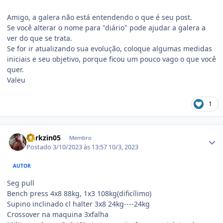
Amigo, a galera não está entendendo o que é seu post.
Se você alterar o nome para "diário" pode ajudar a galera a
ver do que se trata.
Se for ir atualizando sua evolução, coloque algumas medidas
iniciais e seu objetivo, porque ficou um pouco vago o que você
quer.
Valeu
1
Estatísticas do autor
Darkzin05
Membro
Postado
3/10/2023 às 13:57
10/3, 2023
AUTOR
Seg pull
Bench press 4x8 88kg, 1x3 108kg(dificílimo)
Supino inclinado cl halter 3x8 24kg----24kg
Crossover na maquina 3xfalha