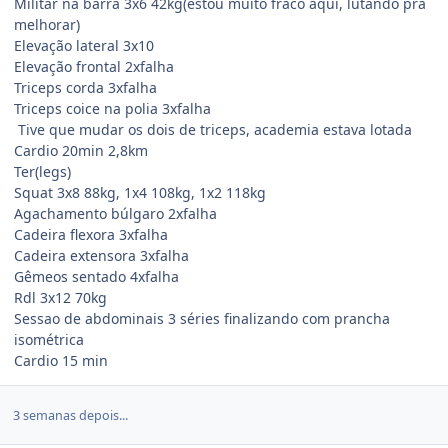
Militar na barra 3x6 42kg(estou muito fraco aqui, lutando pra
melhorar)
Elevação lateral 3x10
Elevação frontal 2xfalha
Triceps corda 3xfalha
Triceps coice na polia 3xfalha
Tive que mudar os dois de triceps, academia estava lotada
Cardio 20min 2,8km
Ter(legs)
Squat 3x8 88kg, 1x4 108kg, 1x2 118kg
Agachamento búlgaro 2xfalha
Cadeira flexora 3xfalha
Cadeira extensora 3xfalha
Gêmeos sentado 4xfalha
Rdl 3x12 70kg
Sessao de abdominais 3 séries finalizando com prancha
isométrica
Cardio 15 min
3 semanas depois...