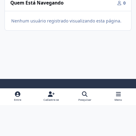
Quem Está Navegando
0
Nenhum usuário registrado visualizando esta página.
Modo Claro
Modo Escuro
Preferência do Sistema
f
i
Entre
Cadastre-se
Pesquisar
Menu
a
n
Política De Privacidade
Contato
Cookies
c
s
Fórum Hipertrofia
Powered by
Invision Community
e
t
b
a
o
g