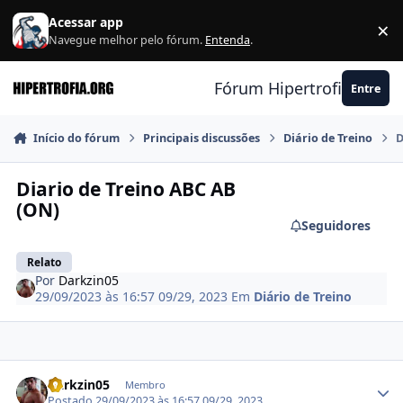
Ir para conteúdo
Acessar app
×
F
Navegue melhor pelo fórum.
Entenda
.
Fórum Hipertrofia.org
Entre
Início do fórum
Principais discussões
Diário de Treino
D
Diario de Treino ABC AB
(ON)
Seguidores
Relato
Por
Darkzin05
29/09/2023 às 16:57
09/29, 2023
Em
Diário de Treino
Estatísticas do autor
Darkzin05
Membro
Postado
29/09/2023 às 16:57
09/29, 2023