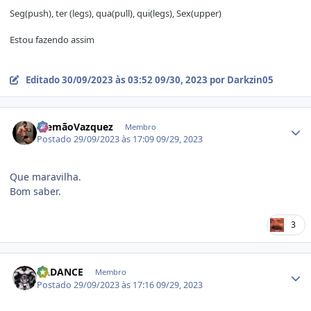
Seg(push), ter (legs), qua(pull), qui(legs), Sex(upper)
Estou fazendo assim
Editado
30/09/2023 às 03:52
09/30, 2023
por Darkzin05
Estatísticas do autor
AlemãoVazquez
Membro
Postado
29/09/2023 às 17:09
09/29, 2023
Que maravilha.
Bom saber.
3
Estatísticas do autor
BADANCE
Membro
Postado
29/09/2023 às 17:16
09/29, 2023