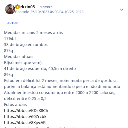
Estatísticas do autor
Darkzin05
Membro
Postado
25/10/2023 às 03:04
10/25, 2023
AUTOR
Medidas iniciais 2 meses atrás
17%bf
38 de braço em ambos
87kg
Medidas atuais
Bf(só mês que vem)
41 de braço esquerdo, 40,5cm direito
89kg
Estou em déficit há 2 meses, notei muita perca de gordura,
porém a balança está aumentando o peso e não diminuindo
Atualmente estou consumindo entre 2000 a 2200 calorias,
déficit entre 0,25 a 0,5
Fotos atuais
https://ibb.co/KDsX8Ch
https://ibb.co/60Zrcbk
https://ibb.co/8XjvcVR