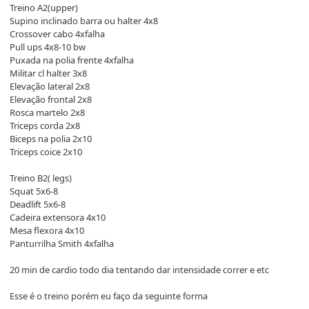
Treino A2(upper)
Supino inclinado barra ou halter 4x8
Crossover cabo 4xfalha
Pull ups 4x8-10 bw
Puxada na polia frente 4xfalha
Militar cl halter 3x8
Elevação lateral 2x8
Elevação frontal 2x8
Rosca martelo 2x8
Triceps corda 2x8
Biceps na polia 2x10
Triceps coice 2x10
Treino B2( legs)
Squat 5x6-8
Deadlift 5x6-8
Cadeira extensora 4x10
Mesa flexora 4x10
Panturrilha Smith 4xfalha
20 min de cardio todo dia tentando dar intensidade correr e etc
Esse é o treino porém eu faço da seguinte forma