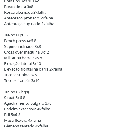
Chin ups 3x8-10 Bw
Rosca direta 3x8
Rosca alternada 3xfalha
Antebraco pronado 2xfalha
Antebraço supinado 2xfalha
Treino B(pull)
Bench press 4x6-8
Supino inclinado 3x8
Cross over maquina 3x12
Militar na barra 3x6-8
Elevação lateral 3x10
Elevação frontal na barra 2xfalha
Triceps supino 3x8
Triceps francês 3x10
Treino C (legs)
Squat 5x6-8
Agachamento búlgaro 3x8
Cadeira extensora 4xfalha
Rdl 5x6-8
Mesa flexora 4xfalha
Gêmeos sentado 4xfalha