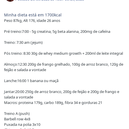
Minha dieta está em 1700kcal
Peso 87kg, Alt 176, idade 26 anos
Pré treino:7:00 - 5g creatina, 5g beta alanina, 200mg de cafeína
Treino: 7:30 am (jejum)
Pós treino: 8:30 30g de whey medium growth + 200ml de leite integral
Almoço:12:30 200g de frango grelhado, 100g de arroz branco, 120g de
feijão e salada a vontade
Lanche:16:00 1 banana ou maçã
Jantar:20:00 250g de arroz branco,
200g de feijão e 200g de frango e
salada a vontade
Macros: proteina 179g, carbo 189g, fibra 34
e gorduras 21
Treino A (push)
Barbell row 4x8
Puxada na polia 3x10