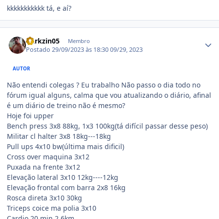
kkkkkkkkkkk tá, e aí?
Estatísticas do autor
Darkzin05
Membro
Postado
29/09/2023 às 18:30
09/29, 2023
AUTOR
Não entendi colegas ? Eu trabalho Não passo o dia todo no
fórum igual alguns, calma que vou atualizando o diário, afinal
é um diário de treino não é mesmo?
Hoje foi upper
Bench press 3x8 88kg, 1x3 100kg(tá difícil passar desse peso)
Militar cl halter 3x8 18kg---18kg
Pull ups 4x10 bw(última mais dificil)
Cross over maquina 3x12
Puxada na frente 3x12
Elevação lateral 3x10 12kg----12kg
Elevação frontal com barra 2x8 16kg
Rosca direta 3x10 30kg
Triceps coice ma polia 3x10
Cardio 20 min 2,6km