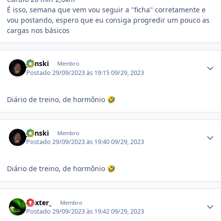
É isso, semana que vem vou seguir a "ficha" corretamente e
vou postando, espero que eu consiga progredir um pouco as
cargas nos básicos
Estatísticas do autor
Jlanski
Membro
Postado
29/09/2023 às 19:15
09/29, 2023
Diário de treino, de hormônio
🤣
Estatísticas do autor
Jlanski
Membro
Postado
29/09/2023 às 19:40
09/29, 2023
Diário de treino, de hormônio
🤣
Estatísticas do autor
Dexter_
Membro
Postado
29/09/2023 às 19:42
09/29, 2023