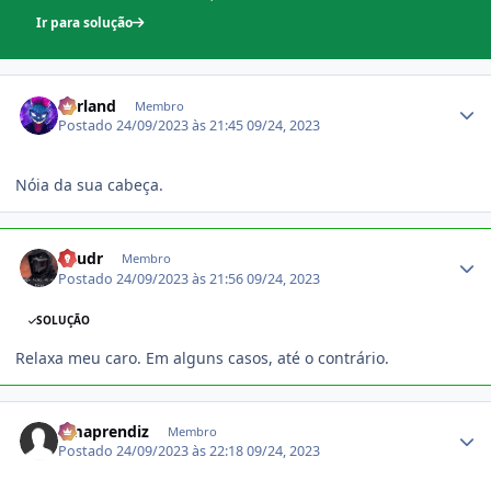
Ir para solução
Estatísticas do autor
b0rland
Membro
Postado
24/09/2023 às 21:45
09/24, 2023
Nóia da sua cabeça.
Estatísticas do autor
Raudr
Membro
Postado
24/09/2023 às 21:56
09/24, 2023
SOLUÇÃO
Relaxa meu caro. Em alguns casos, até o contrário.
Estatísticas do autor
umaprendiz
Membro
Postado
24/09/2023 às 22:18
09/24, 2023