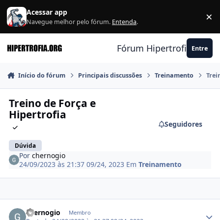
Ir para conteúdo
Acessar app
×
F
Navegue melhor pelo fórum.
Entenda
.
Fórum Hipertrofia.org
Entre
Início do fórum
Principais discussões
Treinamento
Trei
Treino de Força e
Hipertrofia
Seguidores
Dúvida
Por
chernogio
24/09/2023 às 21:37
09/24, 2023
Em
Treinamento
Estatísticas do autor
chernogio
Membro