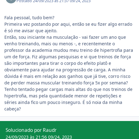
Postado
24/09/2023 às 21:37
09/24, 2023
Fala pessoal, tudo bem?
Primeira vez postando por aqui, então se eu fizer algo errado
é só me avisar que ajeito.
Então, sou iniciante na musculação - vai fazer um ano que
venho treinando, mais ou menos -, e recentemente o
professor da academia mudou meu treino de hipertrofia para
um de força. Fiz algumas pesquisas e vi que treinos de força
são importantes para tirar o corpo do efeito platô e
obviamente para ajudar na progressão de carga. A minha
dúvida é mais em relação aos ganhos que já tive, corro risco
de perder massa muscular treinando força 5x por semana?
Tenho tentado pegar cargas mais altas do que nos treinos de
hipertrofia, mas pela quantidade menor de repetições e
séries ainda fico um pouco inseguro. É só noia da minha
cabeça?
Solucionado por Raudr
24/09/2023 às 21:56
09/24, 2023