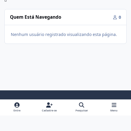
Quem Está Navegando
0
Nenhum usuário registrado visualizando esta página.
Modo Claro
Modo Escuro
Preferência do Sistema
f
i
Entre
Cadastre-se
Pesquisar
Menu
a
n
Política De Privacidade
Contato
Cookies
c
s
Fórum Hipertrofia
Powered by
Invision Community
e
t