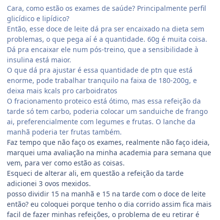
Cara, como estão os exames de saúde? Principalmente perfil
glicídico e lipídico?
Então, esse doce de leite dá pra ser encaixado na dieta sem
problemas, o que pega aí é a quantidade. 60g é muita coisa.
Dá pra encaixar ele num pós-treino, que a sensibilidade à
insulina está maior.
O que dá pra ajustar é essa quantidade de ptn que está
enorme, pode trabalhar tranquilo na faixa de 180-200g, e
deixa mais kcals pro carboidratos
O fracionamento proteico está ótimo, mas essa refeição da
tarde só tem carbo, poderia colocar um sanduiche de frango
ai, preferencialmente com legumes e frutas. O lanche da
manhã poderia ter frutas também.
Faz tempo que não faço os exames, realmente não faço ideia,
marquei uma avaliação na minha academia para semana que
vem, para ver como estão as coisas.
Esqueci de alterar ali, em questão a refeição da tarde
adicionei 3 ovos mexidos.
posso dividir 15 na manhã e 15 na tarde com o doce de leite
então? eu coloquei porque tenho o dia corrido assim fica mais
facil de fazer minhas refeições, o problema de eu retirar é