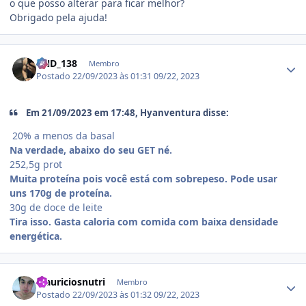
o que posso alterar para ficar melhor?
Obrigado pela ajuda!
Estatísticas do autor
VND_138
Membro
Postado
22/09/2023 às 01:31
09/22, 2023
Em 21/09/2023 em 17:48, Hyanventura disse:
20% a menos da basal
Na verdade, abaixo do seu GET né.
252,5g prot
Muita proteína pois você está com sobrepeso. Pode usar
uns 170g de proteína.
30g de doce de leite
Tira isso. Gasta caloria com comida com baixa densidade
energética.
Estatísticas do autor
Mauriciosnutri
Membro
Postado
22/09/2023 às 01:32
09/22, 2023