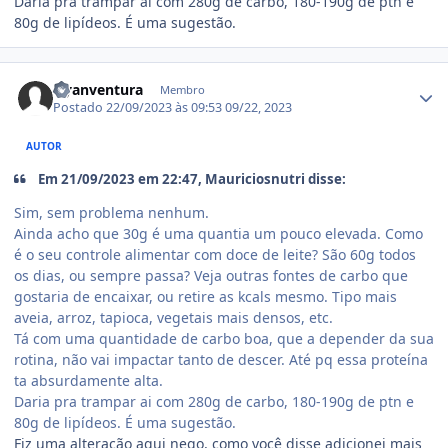
Daria pra trampar ai com 280g de carbo, 180-190g de ptn e
80g de lipídeos. É uma sugestão.
Estatísticas do autor
Hyanventura
Membro
Postado
22/09/2023 às 09:53
09/22, 2023
AUTOR
Em 21/09/2023 em 22:47, Mauriciosnutri disse:
Sim, sem problema nenhum.
Ainda acho que 30g é uma quantia um pouco elevada. Como
é o seu controle alimentar com doce de leite? São 60g todos
os dias, ou sempre passa? Veja outras fontes de carbo que
gostaria de encaixar, ou retire as kcals mesmo. Tipo mais
aveia, arroz, tapioca, vegetais mais densos, etc.
Tá com uma quantidade de carbo boa, que a depender da sua
rotina, não vai impactar tanto de descer. Até pq essa proteína
ta absurdamente alta.
Daria pra trampar ai com 280g de carbo, 180-190g de ptn e
80g de lipídeos. É uma sugestão.
Fiz uma alteração aqui nego, como você disse adicionei mais