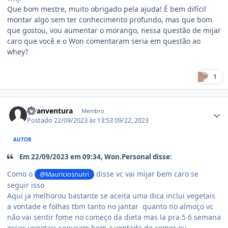
Que bom mestre, muito obrigado pela ajuda! É bem difícil
montar algo sem ter conhecimento profundo, mas que bom
que gostou, vou aumentar o morango, nessa questão de mijar
caro que você e o Won comentaram seria em questão ao
whey?
1
Estatísticas do autor
Hyanventura
Membro
Postado
22/09/2023 às 13:53
09/22, 2023
AUTOR
Em 22/09/2023 em 09:34, Won.Personal disse:
Como o
disse vc vai mijar bem caro se
@Mauriciosnutri
seguir isso
Aqui ja melhorou bastante se aceita uma dica inclui vegetais
a vontade e folhas tbm tanto no jantar quanto no almoço vc
não vai sentir fome no começo da dieta mas la pra 5 6 semana
esses vegetais seguram bem a vontade de comer eu