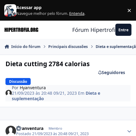
Ir para conteúdo
Acessar app
×
F
Navegue melhor pelo fórum.
Entenda
.
Fórum Hipertrofia.org
Entre
Início do fórum
Principais discussões
Dieta e suplementaç
Dieta cutting 2784 calorias
Seguidores
Discussão
Por
Hyanventura
21/09/2023 às 20:48
09/21, 2023
Em
Dieta e
suplementação
Estatísticas do autor
Hyanventura
Membro
Postado
21/09/2023 às 20:48
09/21, 2023