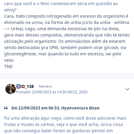
caro que você e o Won comentaram seria em questão ao
whey?
Cara, todo composto nitrogenado em excesso do organismo é
eliminado na urina, na forma de uréia (ciclo da uréia - amônia
--> Uréia). Logo, uma demanda excessiva de ptn na dieta,
gera mais desses compostos, demonstrando que não tá tendo
utilização pelo organismo. Os aminoácidos além de estarem
sendo deslocados pra SPM, também podem virar glicose, via
gliconeogênese, mas quando ta tudo em excesso, vai pelo
vaso.
TMJ!
Estatísticas do autor
VND_138
Membro
Postado
22/09/2023 às 14:30
09/22, 2023
Em 22/09/2023 em 06:53, Hyanventura disse:
Fiz uma alteração aqui nego, como você disse adicionei mais
frutas e mudei os carbos, veja o que você acha, única coisa
que não consegui bater foram as gorduras pensei em