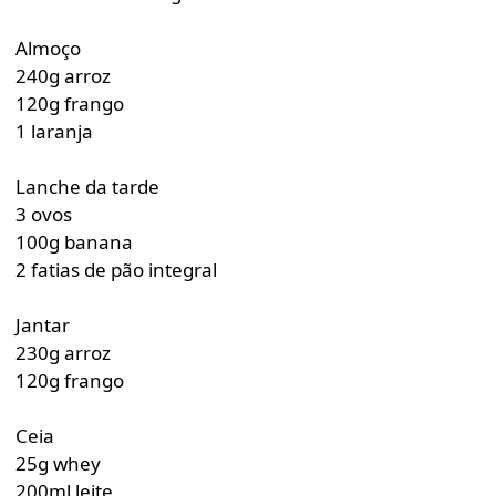
Almoço
240g arroz
120g frango
1 laranja
Lanche da tarde
3 ovos
100g banana
2 fatias de pão integral
Jantar
230g arroz
120g frango
Ceia
25g whey
200ml leite