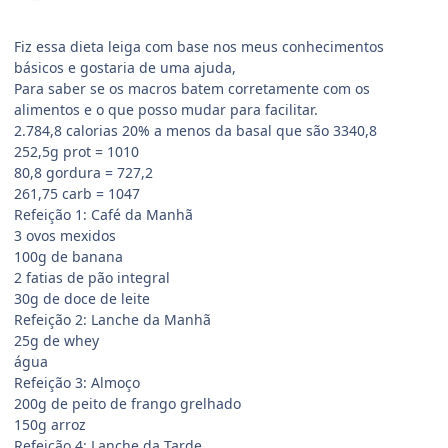
Fiz essa dieta leiga com base nos meus conhecimentos
básicos e gostaria de uma ajuda,
Para saber se os macros batem corretamente com os
alimentos e o que posso mudar para facilitar.
2.784,8 calorias 20% a menos da basal que são 3340,8
252,5g prot = 1010
80,8 gordura = 727,2
261,75 carb = 1047
Refeição 1: Café da Manhã
3 ovos mexidos
100g de banana
2 fatias de pão integral
30g de doce de leite
Refeição 2: Lanche da Manhã
25g de whey
água
Refeição 3: Almoço
200g de peito de frango grelhado
150g arroz
Refeição 4: Lanche da Tarde