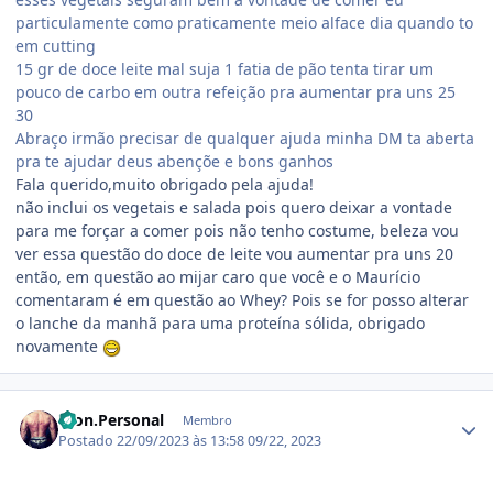
particulamente como praticamente meio alface dia quando to
em cutting
15 gr de doce leite mal suja 1 fatia de pão tenta tirar um
pouco de carbo em outra refeição pra aumentar pra uns 25
30
Abraço irmão precisar de qualquer ajuda minha DM ta aberta
pra te ajudar deus abençõe e bons ganhos
Fala querido,muito obrigado pela ajuda!
não inclui os vegetais e salada pois quero deixar a vontade
para me forçar a comer pois não tenho costume, beleza vou
ver essa questão do doce de leite vou aumentar pra uns 20
então, em questão ao mijar caro que você e o Maurício
comentaram é em questão ao Whey? Pois se for posso alterar
o lanche da manhã para uma proteína sólida, obrigado
novamente
Estatísticas do autor
Won.Personal
Membro
Postado
22/09/2023 às 13:58
09/22, 2023