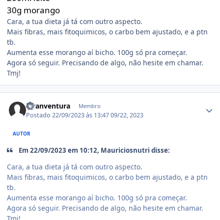
30g morango
Cara, a tua dieta já tá com outro aspecto.
Mais fibras, mais fitoquimicos, o carbo bem ajustado, e a ptn
tb.
Aumenta esse morango aí bicho. 100g só pra começar.
Agora só seguir. Precisando de algo, não hesite em chamar.
Tmj!
Estatísticas do autor
Hyanventura
Membro
Postado
22/09/2023 às 13:47
09/22, 2023
AUTOR
Em 22/09/2023 em 10:12, Mauriciosnutri disse:
Cara, a tua dieta já tá com outro aspecto.
Mais fibras, mais fitoquimicos, o carbo bem ajustado, e a ptn
tb.
Aumenta esse morango aí bicho. 100g só pra começar.
Agora só seguir. Precisando de algo, não hesite em chamar.
Tmj!