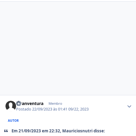
Estatísticas do autor
Hyanventura
Membro
Postado
22/09/2023 às 01:41
09/22, 2023
AUTOR
Em 21/09/2023 em 22:32, Mauriciosnutri disse: