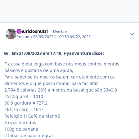
Estatísticas do autor
Mauriciosnutri
Membro
Postado
22/09/2023 às 00:50
09/22, 2023
Em 21/09/2023 em 17:48, Hyanventura disse:
Fiz essa dieta leiga com base nos meus conhecimentos
básicos e gostaria de uma ajuda,
Para saber se os macros batem corretamente com os
alimentos e o que posso mudar para facilitar.
2.784,8 calorias 20% a menos da basal que são 3340,8
252,5g prot = 1010
80,8 gordura = 727,2
261,75 carb = 1047
Refeição 1: Café da Manhã
3 ovos mexidos
100g de banana
2 fatias de pão integral