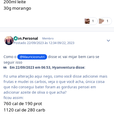
200ml leite
30g morango
1
1
Estatísticas do autor
Won.Personal
Membro
Postado
22/09/2023 às 12:34
09/22, 2023
Como o
disse vc vai mijar bem caro se
@Mauriciosnutri
seguir isso
Em 22/09/2023 em 06:53, Hyanventura disse:
Fiz uma alteração aqui nego, como você disse adicionei mais
frutas e mudei os carbos, veja o que você acha, única coisa
que não consegui bater foram as gorduras pensei em
adicionar azeite de oliva o que acha?
ficou assim:
760 cal de 190 prot
1120 cal de 280 carb