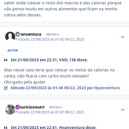
saber onde colocar o resto dos macros e das calorias porque
não penso muito em outros alimentos que ficam na minha
rotina além desses.
Estatísticas do autor
Hyanventura
Membro
Postado
22/09/2023 às 01:42
09/22, 2023
AUTOR
Em 21/09/2023 em 22:31, VND_138 disse:
Mas nesse caso teria que colocar os restos da calorias no
carbo, não ficaria com carbo muito elevado?
Obrigado pela ajuda!
Editado
22/09/2023 às 01:46
09/22, 2023
por Hyanventura
Estatísticas do autor
Mauriciosnutri
Membro
Postado
22/09/2023 às 01:47
09/22, 2023
Em 21/09/2023 em 22:41, Hyanventura disse: