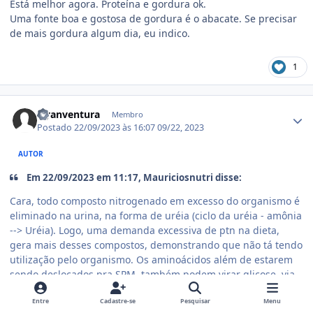
Está melhor agora. Proteína e gordura ok.
Uma fonte boa e gostosa de gordura é o abacate. Se precisar
de mais gordura algum dia, eu indico.
1
Estatísticas do autor
Hyanventura
Membro
Postado
22/09/2023 às 16:07
09/22, 2023
AUTOR
Em 22/09/2023 em 11:17, Mauriciosnutri disse:
Cara, todo composto nitrogenado em excesso do organismo é
eliminado na urina, na forma de uréia (ciclo da uréia - amônia
--> Uréia). Logo, uma demanda excessiva de ptn na dieta,
gera mais desses compostos, demonstrando que não tá tendo
utilização pelo organismo. Os aminoácidos além de estarem
sendo deslocados pra SPM, também podem virar glicose, via
gliconeogênese, mas quando ta tudo em excesso, vai pelo
vaso.
Entre
Cadastre-se
Pesquisar
Menu