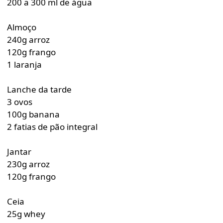
200 a 300 ml de água
Almoço
240g arroz
120g frango
1 laranja
Lanche da tarde
3 ovos
100g banana
2 fatias de pão integral
Jantar
230g arroz
120g frango
Ceia
25g whey