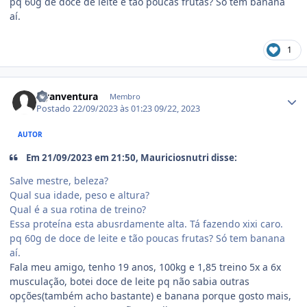
pq 60g de doce de leite e tão poucas frutas? Só tem banana
aí.
1
Estatísticas do autor
Hyanventura
Membro
Postado
22/09/2023 às 01:23
09/22, 2023
AUTOR
Em 21/09/2023 em 21:50, Mauriciosnutri disse:
Salve mestre, beleza?
Qual sua idade, peso e altura?
Qual é a sua rotina de treino?
Essa proteína esta abusrdamente alta. Tá fazendo xixi caro.
pq 60g de doce de leite e tão poucas frutas? Só tem banana
aí.
Fala meu amigo, tenho 19 anos, 100kg e 1,85 treino 5x a 6x
musculação, botei doce de leite pq não sabia outras
opções(também acho bastante) e banana porque gosto mais,