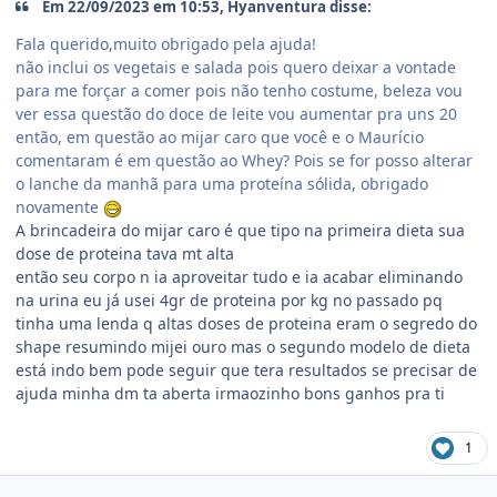
Em 22/09/2023 em 10:53, Hyanventura disse:
Fala querido,muito obrigado pela ajuda!
não inclui os vegetais e salada pois quero deixar a vontade
para me forçar a comer pois não tenho costume, beleza vou
ver essa questão do doce de leite vou aumentar pra uns 20
então, em questão ao mijar caro que você e o Maurício
comentaram é em questão ao Whey? Pois se for posso alterar
o lanche da manhã para uma proteína sólida, obrigado
novamente
A brincadeira do mijar caro é que tipo na primeira dieta sua
dose de proteina tava mt alta
então seu corpo n ia aproveitar tudo e ia acabar eliminando
na urina eu já usei 4gr de proteina por kg no passado pq
tinha uma lenda q altas doses de proteina eram o segredo do
shape resumindo mijei ouro mas o segundo modelo de dieta
está indo bem pode seguir que tera resultados se precisar de
ajuda minha dm ta aberta irmaozinho bons ganhos pra ti
1