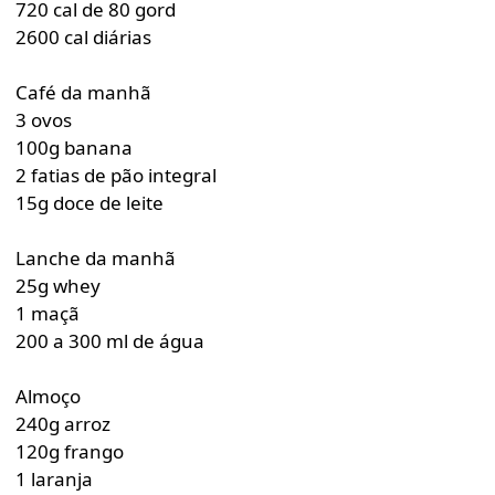
720 cal de 80 gord
2600 cal diárias
Café da manhã
3 ovos
100g banana
2 fatias de pão integral
15g doce de leite
Lanche da manhã
25g whey
1 maçã
200 a 300 ml de água
Almoço
240g arroz
120g frango
1 laranja