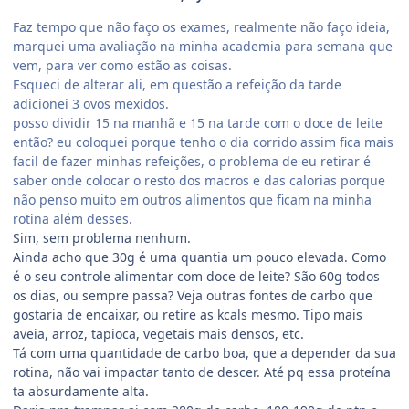
Faz tempo que não faço os exames, realmente não faço ideia,
marquei uma avaliação na minha academia para semana que
vem, para ver como estão as coisas.
Esqueci de alterar ali, em questão a refeição da tarde
adicionei 3 ovos mexidos.
posso dividir 15 na manhã e 15 na tarde com o doce de leite
então? eu coloquei porque tenho o dia corrido assim fica mais
facil de fazer minhas refeições, o problema de eu retirar é
saber onde colocar o resto dos macros e das calorias porque
não penso muito em outros alimentos que ficam na minha
rotina além desses.
Sim, sem problema nenhum.
Ainda acho que 30g é uma quantia um pouco elevada. Como
é o seu controle alimentar com doce de leite? São 60g todos
os dias, ou sempre passa? Veja outras fontes de carbo que
gostaria de encaixar, ou retire as kcals mesmo. Tipo mais
aveia, arroz, tapioca, vegetais mais densos, etc.
Tá com uma quantidade de carbo boa, que a depender da sua
rotina, não vai impactar tanto de descer. Até pq essa proteína
ta absurdamente alta.