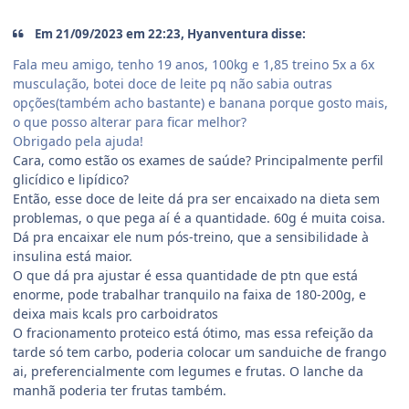
Em 21/09/2023 em 22:23, Hyanventura disse:
Fala meu amigo, tenho 19 anos, 100kg e 1,85 treino 5x a 6x
musculação, botei doce de leite pq não sabia outras
opções(também acho bastante) e banana porque gosto mais,
o que posso alterar para ficar melhor?
Obrigado pela ajuda!
Cara, como estão os exames de saúde? Principalmente perfil
glicídico e lipídico?
Então, esse doce de leite dá pra ser encaixado na dieta sem
problemas, o que pega aí é a quantidade. 60g é muita coisa.
Dá pra encaixar ele num pós-treino, que a sensibilidade à
insulina está maior.
O que dá pra ajustar é essa quantidade de ptn que está
enorme, pode trabalhar tranquilo na faixa de 180-200g, e
deixa mais kcals pro carboidratos
O fracionamento proteico está ótimo, mas essa refeição da
tarde só tem carbo, poderia colocar um sanduiche de frango
ai, preferencialmente com legumes e frutas. O lanche da
manhã poderia ter frutas também.