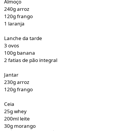
Almoço
240g arroz
120g frango
1 laranja
Lanche da tarde
3 ovos
100g banana
2 fatias de pão integral
Jantar
230g arroz
120g frango
Ceia
25g whey
200ml leite
30g morango