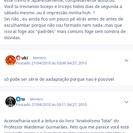
esse treino é ,aparentemente, completamente absurdo.
Você ta treinando biceps e triceps todos dias de segunda a
sábado mesmo ,ou é impressão minha:huh: ?
Sei não , eu ainda fico um pouco pé atrás antes de antes de
esculhambar porque não sou formado nem nada ,mas que
isso aí foge aos "padrões" mais comuns foge sem sombra de
dúvidas.
Estatísticas do autor
Gouki
Membro
Postado
27/04/2010 às 03:06
04/27, 2010
só pode ser série de aadaptação porque nao é possível
Estatísticas do autor
Brns
Membro
Postado
27/04/2010 às 03:11
04/27, 2010
Aconselharia você a leitura do livro "Anabolismo Total" do
Professor Waldemar Guimarães. Pelo que me parece você está