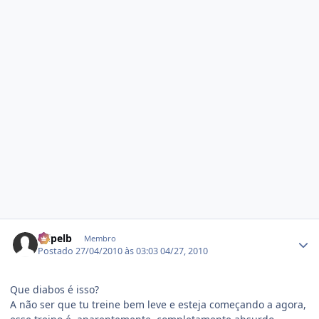
Estatísticas do autor
filipelb
Membro
Postado
27/04/2010 às 03:03
04/27, 2010
Que diabos é isso?
A não ser que tu treine bem leve e esteja começando a agora,