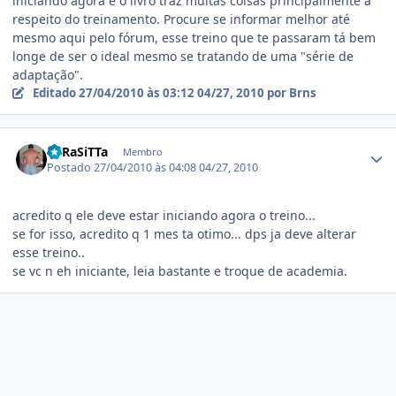
iniciando agora e o livro traz muitas coisas principalmente a
respeito do treinamento. Procure se informar melhor até
mesmo aqui pelo fórum, esse treino que te passaram tá bem
longe de ser o ideal mesmo se tratando de uma "série de
adaptação".
Editado
27/04/2010 às 03:12
04/27, 2010
por Brns
Estatísticas do autor
PaRaSiTTa
Membro
Postado
27/04/2010 às 04:08
04/27, 2010
acredito q ele deve estar iniciando agora o treino...
se for isso, acredito q 1 mes ta otimo... dps ja deve alterar
esse treino..
se vc n eh iniciante, leia bastante e troque de academia.