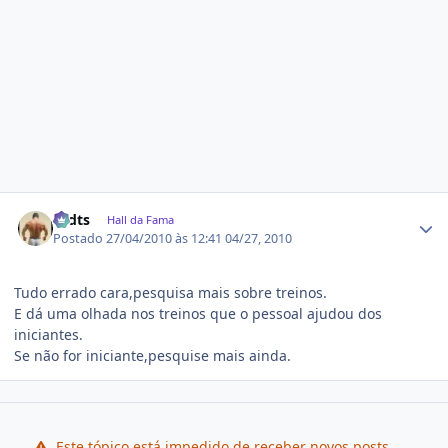
Estatísticas do autor
rodts
Hall da Fama
Postado
27/04/2010 às 12:41
04/27, 2010
Tudo errado cara,pesquisa mais sobre treinos.
E dá uma olhada nos treinos que o pessoal ajudou dos
iniciantes.
Se não for iniciante,pesquise mais ainda.
Este tópico está impedido de receber novos posts.