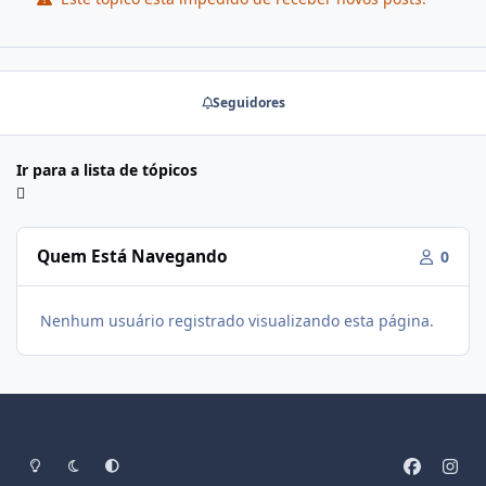
Seguidores
Ir para a lista de tópicos
Quem Está Navegando
0
Nenhum usuário registrado visualizando esta página.
Modo Claro
Modo Escuro
Preferência do Sistema
f
i