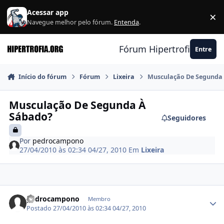
Ir para conteúdo
Acessar app
×
F
Navegue melhor pelo fórum.
Entenda
.
Fórum Hipertrofia.org
Entre
Início do fórum
Fórum
Lixeira
Musculação De Segunda
Musculação De Segunda À
Sábado?
Seguidores
Por
pedrocampono
27/04/2010 às 02:34
04/27, 2010
Em
Lixeira
Estatísticas do autor
pedrocampono
Membro
Postado
27/04/2010 às 02:34
04/27, 2010