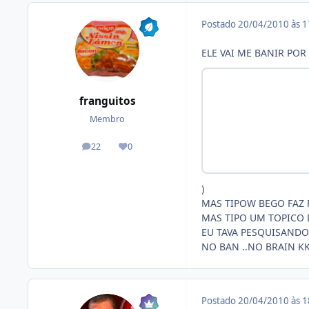
Postado
20/04/2010 às 
ELE VAI ME BANIR POR 
franguitos
Membro
22
0
posts
Reputação
)
MAS TIPOW BEGO FAZ 
MAS TIPO UM TOPICO 
EU TAVA PESQUISANDO
NO BAN ..NO BRAIN K
Postado
20/04/2010 às 