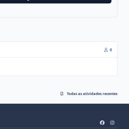
0
Todas as atividades recentes
f
i
a
n