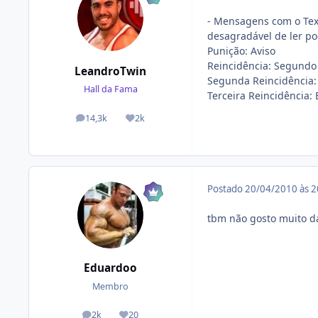
- Mensagens com o Tex
desagradável de ler po
Punição: Aviso
Reincidência: Segundo
LeandroTwin
Segunda Reincidência:
Hall da Fama
Terceira Reincidência:
14,3k
2k
posts
Reputação
Postado
20/04/2010 às 
tbm não gosto muito d
Eduardoo
Membro
2k
20