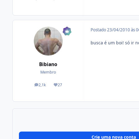
posts
Reputação
Postado
23/04/2010 às 
busca é um boi! só ir n
Bibiano
Membro
2,1k
27
posts
Reputação
Crie uma nova conta