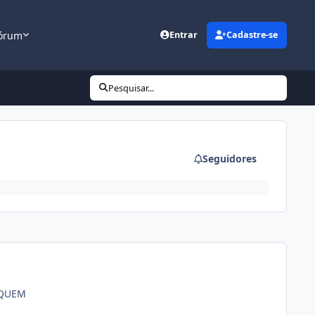
órum
Entrar
Cadastre-se
Pesquisar...
Seguidores
IQUEM