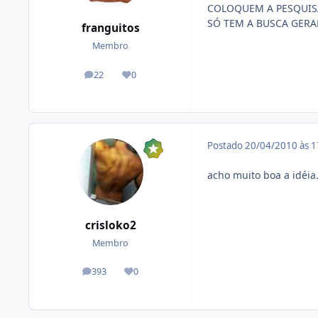
COLOQUEM A PESQUISA
SÓ TEM A BUSCA GERAL
franguitos
Membro
22
0
posts
Reputação
Postado
20/04/2010 às 
acho muito boa a idéia
crisloko2
Membro
393
0
posts
Reputação