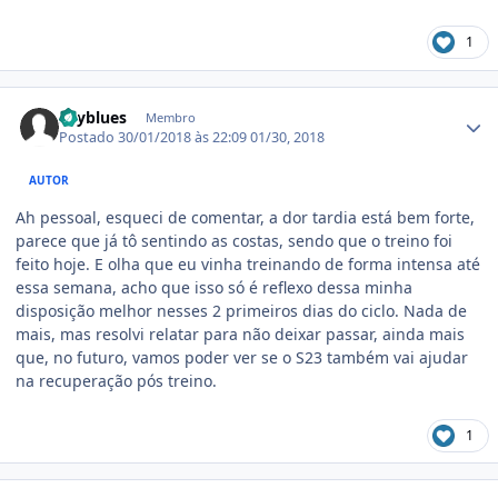
1
Estatísticas do autor
skyblues
Membro
Postado
30/01/2018 às 22:09
01/30, 2018
AUTOR
Ah pessoal, esqueci de comentar, a dor tardia está bem forte,
parece que já tô sentindo as costas, sendo que o treino foi
feito hoje. E olha que eu vinha treinando de forma intensa até
essa semana, acho que isso só é reflexo dessa minha
disposição melhor nesses 2 primeiros dias do ciclo. Nada de
mais, mas resolvi relatar para não deixar passar, ainda mais
que, no futuro, vamos poder ver se o S23 também vai ajudar
na recuperação pós treino.
1
Estatísticas do autor