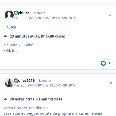
Estatísticas do autor
skyblues
Membro
Postado
28/01/2018 às 21:41
01/28, 2018
AUTOR
23 minutos atrás, RhoxBR disse:
Na bota 2 , kkkkk
kkkk tmj!
1
Estatísticas do autor
aquiles2016
Membro
Postado
29/01/2018 às 13:26
01/29, 2018
20 horas atrás, Renanmd disse:
Valeu brother, tmj denovo!
Esse aqui eu peguei no site da própria marca, enhanced