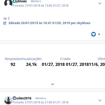
skyblues
Membro
Postado
27/01/2018 às 13:45
01/27, 2018
sa 2
Editado
20/01/2019 às 10:47
01/20, 2019
por skyblues
4
Respostas
Visualizações
Criado
Últi
92
24,1k
01/27, 2018
01/27, 2018
11/6, 2
Expand topic overview
Estatísticas do autor
aquiles2016
Membro
Postado
27/01/2018 às 21:40
01/27, 2018