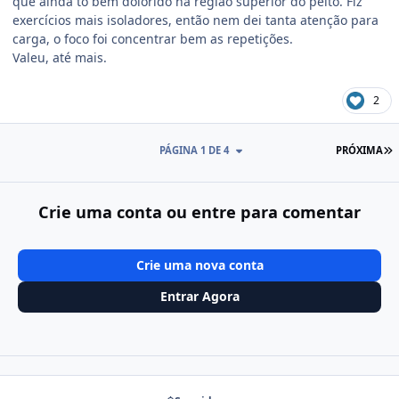
que ainda tô bem dolorido na região superior do peito. Fiz
exercícios mais isoladores, então nem dei tanta atenção para
carga, o foco foi concentrar bem as repetições.
Valeu, até mais.
2
Ú
PÁGINA 1 DE 4
PRÓXIMA
Crie uma conta ou entre para comentar
Crie uma nova conta
Entrar Agora