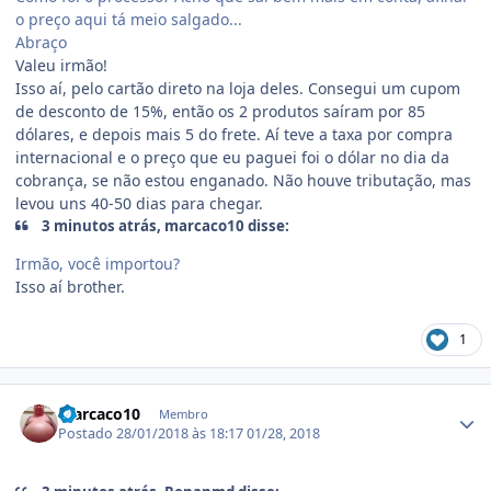
o preço aqui tá meio salgado...
Abraço
Valeu irmão!
Isso aí, pelo cartão direto na loja deles. Consegui um cupom
de desconto de 15%, então os 2 produtos saíram por 85
dólares, e depois mais 5 do frete. Aí teve a taxa por compra
internacional e o preço que eu paguei foi o dólar no dia da
cobrança, se não estou enganado. Não houve tributação, mas
levou uns 40-50 dias para chegar.
3 minutos atrás, marcaco10 disse:
Irmão, você importou?
Isso aí brother.
1
Estatísticas do autor
marcaco10
Membro
Postado
28/01/2018 às 18:17
01/28, 2018