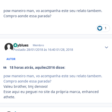
pow maneiro man, vo acompanha este seu relato tambem.
Compro aonde essa parada?
1
Estatísticas do autor
skyblues
Membro
Postado
28/01/2018 às 16:40
01/28, 2018
AUTOR
18 horas atrás, aquiles2016 disse:
pow maneiro man, vo acompanha este seu relato tambem.
Compro aonde essa parada?
Valeu brother, tmj denovo!
Esse aqui eu peguei no site da própria marca, enhanced
athete.
Estatísticas do autor