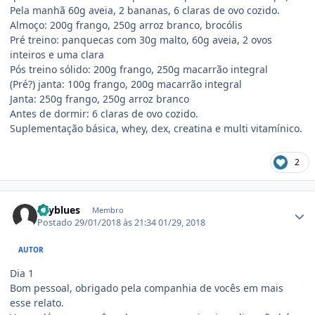
Pela manhã 60g aveia, 2 bananas, 6 claras de ovo cozido.
Almoço: 200g frango, 250g arroz branco, brocólis
Pré treino: panquecas com 30g malto, 60g aveia, 2 ovos
inteiros e uma clara
Pós treino sólido: 200g frango, 250g macarrão integral
(Pré?) janta: 100g frango, 200g macarrão integral
Janta: 250g frango, 250g arroz branco
Antes de dormir: 6 claras de ovo cozido.
Suplementação básica, whey, dex, creatina e multi vitamínico.
2
Estatísticas do autor
skyblues
Membro
Postado
29/01/2018 às 21:34
01/29, 2018
AUTOR
Dia 1
Bom pessoal, obrigado pela companhia de vocês em mais
esse relato.