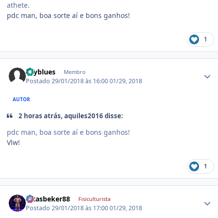
athete.
pdc man, boa sorte aí e bons ganhos!
1
Estatísticas do autor
skyblues
Membro
Postado
29/01/2018 às 16:00
01/29, 2018
AUTOR
2 horas atrás, aquiles2016 disse:
pdc man, boa sorte aí e bons ganhos!
Vlw!
1
Estatísticas do autor
lucasbeker88
Fisiculturista
Postado
29/01/2018 às 17:00
01/29, 2018