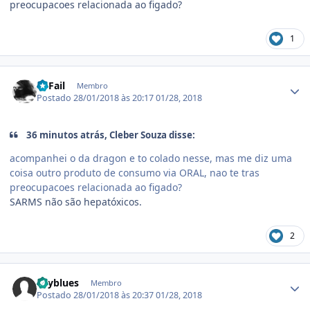
preocupacoes relacionada ao figado?
1
Estatísticas do autor
I'llFail
Membro
Postado
28/01/2018 às 20:17
01/28, 2018
36 minutos atrás, Cleber Souza disse:
acompanhei o da dragon e to colado nesse, mas me diz uma
coisa outro produto de consumo via ORAL, nao te tras
preocupacoes relacionada ao figado?
SARMS não são hepatóxicos.
2
Estatísticas do autor
skyblues
Membro
Postado
28/01/2018 às 20:37
01/28, 2018