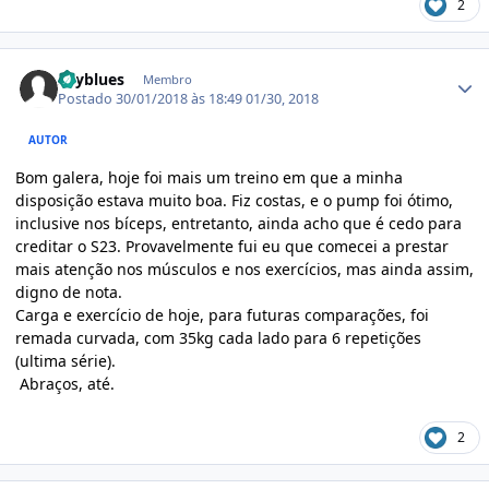
2
Estatísticas do autor
skyblues
Membro
Postado
30/01/2018 às 18:49
01/30, 2018
AUTOR
Bom galera, hoje foi mais um treino em que a minha
disposição estava muito boa. Fiz costas, e o pump foi ótimo,
inclusive nos bíceps, entretanto, ainda acho que é cedo para
creditar o S23. Provavelmente fui eu que comecei a prestar
mais atenção nos músculos e nos exercícios, mas ainda assim,
digno de nota.
Carga e exercício de hoje, para futuras comparações, foi
remada curvada, com 35kg cada lado para 6 repetições
(ultima série).
Abraços, até.
2