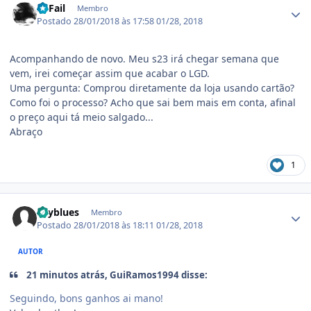
I'llFail
Membro
Postado
28/01/2018 às 17:58
01/28, 2018
Acompanhando de novo. Meu s23 irá chegar semana que
vem, irei começar assim que acabar o LGD.
Uma pergunta: Comprou diretamente da loja usando cartão?
Como foi o processo? Acho que sai bem mais em conta, afinal
o preço aqui tá meio salgado...
Abraço
1
Estatísticas do autor
skyblues
Membro
Postado
28/01/2018 às 18:11
01/28, 2018
AUTOR
21 minutos atrás, GuiRamos1994 disse:
Seguindo, bons ganhos ai mano!