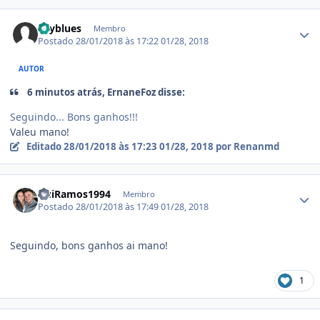
Estatísticas do autor
skyblues
Membro
Postado
28/01/2018 às 17:22
01/28, 2018
AUTOR
6 minutos atrás, ErnaneFoz disse:
Seguindo... Bons ganhos!!!
Valeu mano!
Editado
28/01/2018 às 17:23
01/28, 2018
por Renanmd
Estatísticas do autor
GuiRamos1994
Membro
Postado
28/01/2018 às 17:49
01/28, 2018
Seguindo, bons ganhos ai mano!
1
Estatísticas do autor