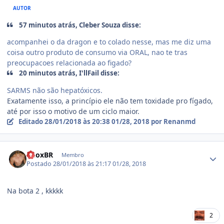
AUTOR
57 minutos atrás, Cleber Souza disse:
acompanhei o da dragon e to colado nesse, mas me diz uma
coisa outro produto de consumo via ORAL, nao te tras
preocupacoes relacionada ao figado?
20 minutos atrás, I'llFail disse:
SARMS não são hepatóxicos.
Exatamente isso, a princípio ele não tem toxidade pro fígado,
até por isso o motivo de um ciclo maior.
Editado
28/01/2018 às 20:38
01/28, 2018
por Renanmd
Estatísticas do autor
RhoxBR
Membro
Postado
28/01/2018 às 21:17
01/28, 2018
Na bota 2 , kkkkk
2