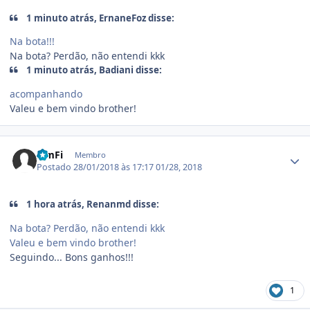
1 minuto atrás, ErnaneFoz disse:
Na bota!!!
Na bota? Perdão, não entendi kkk
1 minuto atrás, Badiani disse:
acompanhando
Valeu e bem vindo brother!
Estatísticas do autor
IcmFi
Membro
Postado
28/01/2018 às 17:17
01/28, 2018
1 hora atrás, Renanmd disse:
Na bota? Perdão, não entendi kkk
Valeu e bem vindo brother!
Seguindo... Bons ganhos!!!
1