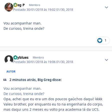
Estatísticas do autor
Greg P
Membro
Postado
30/01/2018 às 19:02
01/30, 2018
Vou acompanhar man.
De curioso, treina onde?
1
Estatísticas do autor
skyblues
Membro
Postado
30/01/2018 às 19:06
01/30, 2018
AUTOR
2 minutos atrás, Big Greg disse:
Vou acompanhar man.
De curioso, treina onde?
Opa, achei que eu era um dos poucos gaúchos daqui! kkkk
Valeu brother, por enquanto eu to na engenharia do corpo,
mas daqui uns 2 meses eu volto pra academia lá da UCS.