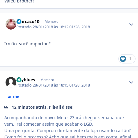
Valeu brother!
Estatísticas do autor
marcaco10
Membro
Postado
28/01/2018 às 18:12
01/28, 2018
Irmão, você importou?
1
Estatísticas do autor
skyblues
Membro
Postado
28/01/2018 às 18:15
01/28, 2018
AUTOR
12 minutos atrás, I'llFail disse:
Acompanhando de novo. Meu s23 irá chegar semana que
vem, irei começar assim que acabar o LGD.
Uma pergunta: Comprou diretamente da loja usando cartão?
Como foi o processo? Acho que sai bem mais em conta, afinal