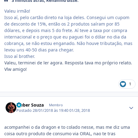
3 minutos atrás, Renanmd disse:
Valeu irmão!
Isso aí, pelo cartão direto na loja deles. Consegui um cupom
de desconto de 15%, então os 2 produtos saíram por 85
dólares, e depois mais 5 do frete. Aí teve a taxa por compra
internacional e o preço que eu paguei foi o dólar no dia da
cobrança, se não estou enganado. Não houve tributação, mas
levou uns 40-50 dias para chegar.
Isso aí brother.
Valeu, terminei de ler agora. Resposta tava mo próprio relato.
Vlw amigo!
1
Estatísticas do autor
Cleber Souza
Membro
Postado
28/01/2018 às 19:40
01/28, 2018
acompanhei o da dragon e to colado nesse, mas me diz uma
coisa outro produto de consumo via ORAL, nao te tras