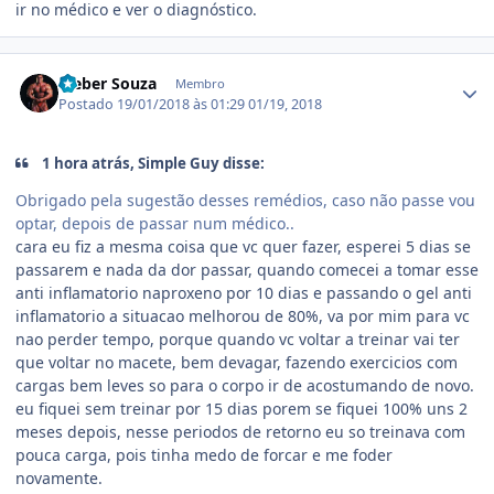
ir no médico e ver o diagnóstico.
Estatísticas do autor
Cleber Souza
Membro
Postado
19/01/2018 às 01:29
01/19, 2018
1 hora atrás, Simple Guy disse:
Obrigado pela sugestão desses remédios, caso não passe vou
optar, depois de passar num médico..
cara eu fiz a mesma coisa que vc quer fazer, esperei 5 dias se
passarem e nada da dor passar, quando comecei a tomar esse
anti inflamatorio naproxeno por 10 dias e passando o gel anti
inflamatorio a situacao melhorou de 80%, va por mim para vc
nao perder tempo, porque quando vc voltar a treinar vai ter
que voltar no macete, bem devagar, fazendo exercicios com
cargas bem leves so para o corpo ir de acostumando de novo.
eu fiquei sem treinar por 15 dias porem se fiquei 100% uns 2
meses depois, nesse periodos de retorno eu so treinava com
pouca carga, pois tinha medo de forcar e me foder
novamente.