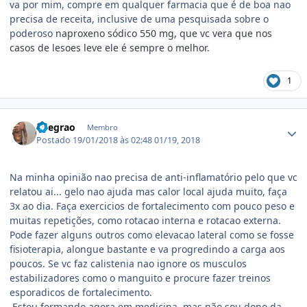
va por mim, compre em qualquer farmacia que é de boa nao
precisa de receita, inclusive de uma pesquisada sobre o
poderoso
naproxeno sódico 550 mg, que vc vera que nos
casos de lesoes leve ele é sempre o melhor.
1
Estatísticas do autor
llnegrao
Membro
Postado
19/01/2018 às 02:48
01/19, 2018
Na minha opinião nao precisa de anti-inflamatório pelo que vc
relatou ai... gelo nao ajuda mas calor local ajuda muito, faça
3x ao dia. Faça exercicios de fortalecimento com pouco peso e
muitas repetições, como rotacao interna e rotacao externa.
Pode fazer alguns outros como elevacao lateral como se fosse
fisioterapia, alongue bastante e va progredindo a carga aos
poucos. Se vc faz calistenia nao ignore os musculos
estabilizadores como o manguito e procure fazer treinos
esporadicos de fortalecimento.
Estou formando agora em medicina, mas não sou dono da