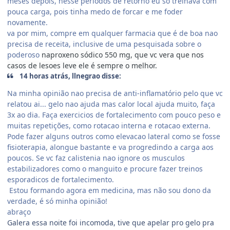
meses depois, nesse periodos de retorno eu so treinava com
pouca carga, pois tinha medo de forcar e me foder
novamente.
va por mim, compre em qualquer farmacia que é de boa nao
precisa de receita, inclusive de uma pesquisada sobre o
poderoso
naproxeno sódico 550 mg, que vc vera que nos
casos de lesoes leve ele é sempre o melhor.
14 horas atrás, llnegrao disse:
Na minha opinião nao precisa de anti-inflamatório pelo que vc
relatou ai... gelo nao ajuda mas calor local ajuda muito, faça
3x ao dia. Faça exercicios de fortalecimento com pouco peso e
muitas repetições, como rotacao interna e rotacao externa.
Pode fazer alguns outros como elevacao lateral como se fosse
fisioterapia, alongue bastante e va progredindo a carga aos
poucos. Se vc faz calistenia nao ignore os musculos
estabilizadores como o manguito e procure fazer treinos
esporadicos de fortalecimento.
Estou formando agora em medicina, mas não sou dono da
verdade, é só minha opinião!
abraço
Galera essa noite foi incomoda, tive que apelar pro gelo pra