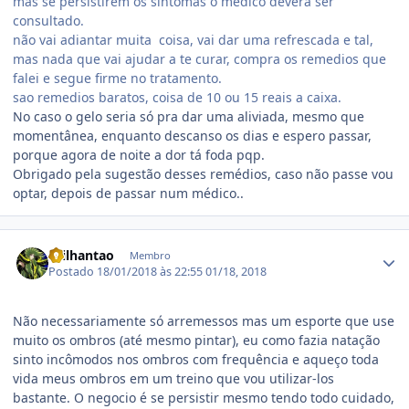
mas se persistirem os sintomas o medico devera ser
consultado.
não vai adiantar muita coisa, vai dar uma refrescada e tal,
mas nada que vai ajudar a te curar, compra os remedios que
falei e segue firme no tratamento.
sao remedios baratos, coisa de 10 ou 15 reais a caixa.
No caso o gelo seria só pra dar uma aliviada, mesmo que
momentânea, enquanto descanso os dias e espero passar,
porque agora de noite a dor tá foda pqp.
Obrigado pela sugestão desses remédios, caso não passe vou
optar, depois de passar num médico..
Estatísticas do autor
Brilhantao
Membro
Postado
18/01/2018 às 22:55
01/18, 2018
Não necessariamente só arremessos mas um esporte que use
muito os ombros (até mesmo pintar), eu como fazia natação
sinto incômodos nos ombros com frequência e aqueço toda
vida meus ombros em um treino que vou utilizar-los
bastante. O negocio é se persistir mesmo tendo todo cuidado,