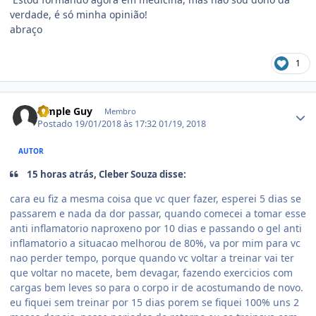
verdade, é só minha opinião!
abraço
1
Estatísticas do autor
Simple Guy
Membro
Postado
19/01/2018 às 17:32
01/19, 2018
AUTOR
15 horas atrás, Cleber Souza disse:
cara eu fiz a mesma coisa que vc quer fazer, esperei 5 dias se
passarem e nada da dor passar, quando comecei a tomar esse
anti inflamatorio naproxeno por 10 dias e passando o gel anti
inflamatorio a situacao melhorou de 80%, va por mim para vc
nao perder tempo, porque quando vc voltar a treinar vai ter
que voltar no macete, bem devagar, fazendo exercicios com
cargas bem leves so para o corpo ir de acostumando de novo.
eu fiquei sem treinar por 15 dias porem se fiquei 100% uns 2