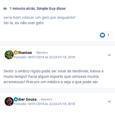
1 minuto atrás, Simple Guy disse:
seria bom colocar um gelo por enquanto?
Sei la, eu não usei gelo.
1
Estatísticas do autor
Brilhantao
Membro
Postado
18/01/2018 às 22:24
01/18, 2018
Sentir o ombro rígido pode ser sinal de tendinite, treina a
muito tempo? Fazia algum esporte que utilizava muitos
arremessos? Procure um médico e veja o que pode ser.
Estatísticas do autor
Cleber Souza
Membro
Postado
18/01/2018 às 22:24
01/18, 2018