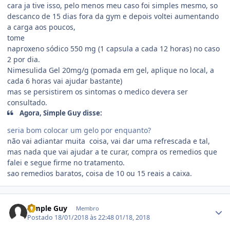
cara ja tive isso, pelo menos meu caso foi simples mesmo, so
descanco de 15 dias fora da gym e depois voltei aumentando
a carga aos poucos,
tome
naproxeno sódico 550 mg (1 capsula a cada 12 horas) no caso
2 por dia.
Nimesulida Gel 20mg/g (pomada em gel, aplique no local, a
cada 6 horas vai ajudar bastante)
mas se persistirem os sintomas o medico devera ser
consultado.
Agora, Simple Guy disse:
seria bom colocar um gelo por enquanto?
não vai adiantar muita coisa, vai dar uma refrescada e tal,
mas nada que vai ajudar a te curar, compra os remedios que
falei e segue firme no tratamento.
sao remedios baratos, coisa de 10 ou 15 reais a caixa.
Estatísticas do autor
Simple Guy
Membro
Postado
18/01/2018 às 22:48
01/18, 2018