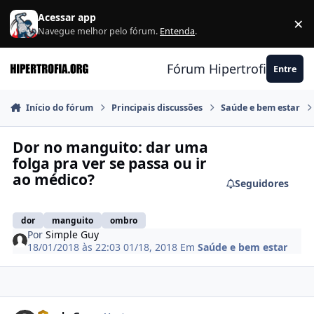
Ir para conteúdo
Acessar app
×
F
Navegue melhor pelo fórum.
Entenda
.
Fórum Hipertrofia.org
Entre
Início do fórum
Principais discussões
Saúde e bem estar
Dor no manguito: dar uma
folga pra ver se passa ou ir
ao médico?
Seguidores
dor
manguito
ombro
Por
Simple Guy
18/01/2018 às 22:03
01/18, 2018
Em
Saúde e bem estar
Estatísticas do autor