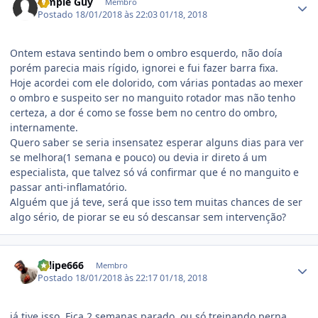
Simple Guy
Membro
Postado
18/01/2018 às 22:03
01/18, 2018
Ontem estava sentindo bem o ombro esquerdo, não doía
porém parecia mais rígido, ignorei e fui fazer barra fixa.
Hoje acordei com ele dolorido, com várias pontadas ao mexer
o ombro e suspeito ser no manguito rotador mas não tenho
certeza, a dor é como se fosse bem no centro do ombro,
internamente.
Quero saber se seria insensatez esperar alguns dias para ver
se melhora(1 semana e pouco) ou devia ir direto á um
especialista, que talvez só vá confirmar que é no manguito e
passar anti-inflamatório.
Alguém que já teve, será que isso tem muitas chances de ser
algo sério, de piorar se eu só descansar sem intervenção?
Estatísticas do autor
Felipe666
Membro
Postado
18/01/2018 às 22:17
01/18, 2018
já tive isso. Fica 2 semanas parado, ou só treinando perna.