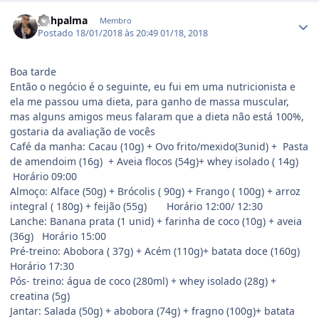
Estatísticas do autor
guhpalma
Membro
Postado
18/01/2018 às 20:49
01/18, 2018
Boa tarde
Então o negócio é o seguinte, eu fui em uma nutricionista e
ela me passou uma dieta, para ganho de massa muscular,
mas alguns amigos meus falaram que a dieta não está 100%,
gostaria da avaliação de vocês
Café da manha: Cacau (10g) + Ovo frito/mexido(3unid) + Pasta
de amendoim (16g) + Aveia flocos (54g)+ whey isolado ( 14g)
Horário 09:00
Almoço: Alface (50g) + Brócolis ( 90g) + Frango ( 100g) + arroz
integral ( 180g) + feijão (55g) Horário 12:00/ 12:30
Lanche: Banana prata (1 unid) + farinha de coco (10g) + aveia
(36g) Horário 15:00
Pré-treino: Abobora ( 37g) + Acém (110g)+ batata doce (160g)
Horário 17:30
Pós- treino: água de coco (280ml) + whey isolado (28g) +
creatina (5g)
Jantar: Salada (50g) + abobora (74g) + fragno (100g)+ batata