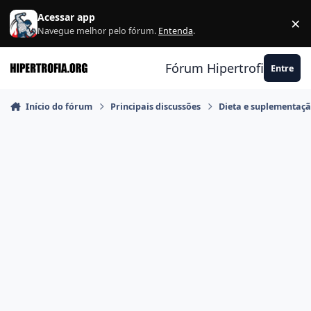
Ir para conteúdo
Acessar app
×
F
Navegue melhor pelo fórum.
Entenda
.
Fórum Hipertrofia.org
Entre
Início do fórum
Principais discussões
Dieta e suplementaç