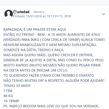
Estatísticas do autor
msoledad
Membro
Postado
15/01/2018 às 19:13
01/15, 2018
RAPAZIADA, É UM PRAZER ESTAR AQUI.
ENTÃO, EU TREINO - BEM - A 10 ANOS! AUMENTEI DE 47KG
(VERDADE) PARA 90KG ( COM CERCA DE 16%BF) NUNCA TOMEI
NENHUM ANABOLIZANTE E NEM MESMO SUPLEMTAÇÃO.
SOMENTE NA DIÉTA, TREINO E RAÇA.
MAS AGORA QUERO MAIS. QUERO CRESCER E DEFINIR,
DIMINUR BF. JA AJUSTEI A DIETA, MAS COMO EU PERCO PESO
MUITO RAPIDO (MUITO MESMO) NÃO QUERO PEGAR FIRME
NA DIETA ANTES DE INICIAR UM CICLO.
TO QUERENDO FAZER STANO COM TREMBO E ENATATO.
NÃO TENHO MUITAS INF A RESPEITO. ALGUÉM PODE AJUDAR?
TENHO 33 ANOS
173M
88 KG
16-18%BF
PS: PAREÇO BEEEEM MAIS LEVE DO QUE SOU NA VERDADE,