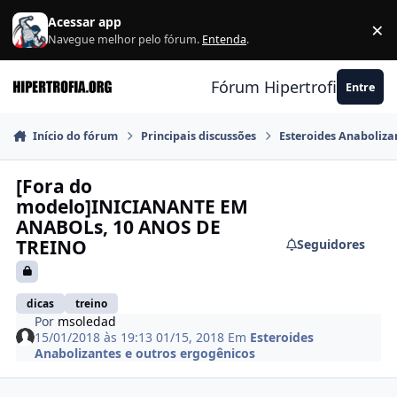
Ir para conteúdo
Acessar app
×
F
Navegue melhor pelo fórum.
Entenda
.
Fórum Hipertrofia.org
Entre
Início do fórum
Principais discussões
Esteroides Anaboliza
[Fora do
modelo]INICIANANTE EM
ANABOLs, 10 ANOS DE
TREINO
Seguidores
dicas
treino
Por
msoledad
15/01/2018 às 19:13
01/15, 2018
Em
Esteroides
Anabolizantes e outros ergogênicos