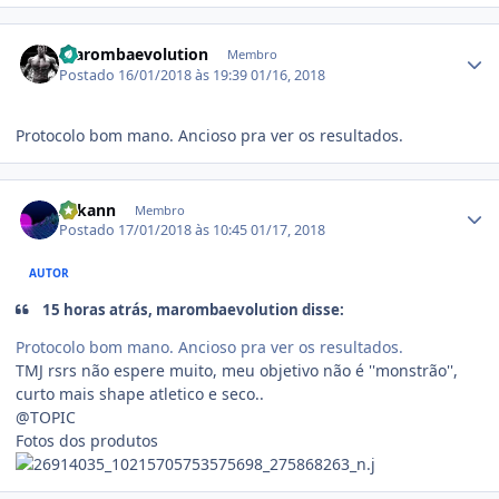
Estatísticas do autor
marombaevolution
Membro
Postado
16/01/2018 às 19:39
01/16, 2018
Protocolo bom mano. Ancioso pra ver os resultados.
Estatísticas do autor
Arkann
Membro
Postado
17/01/2018 às 10:45
01/17, 2018
AUTOR
15 horas atrás, marombaevolution disse:
Protocolo bom mano. Ancioso pra ver os resultados.
TMJ rsrs não espere muito, meu objetivo não é ''monstrão'',
curto mais shape atletico e seco..
@TOPIC
Fotos dos produtos