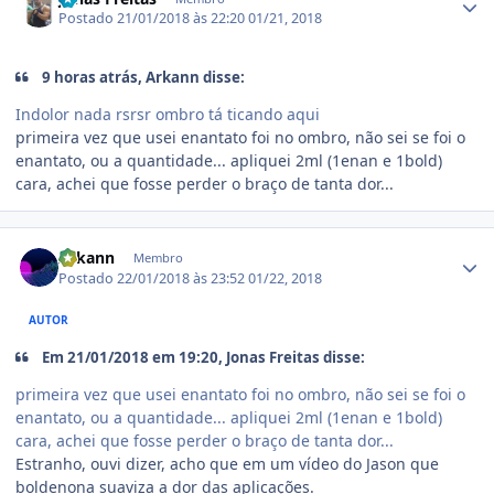
Postado
21/01/2018 às 22:20
01/21, 2018
9 horas atrás, Arkann disse:
Indolor nada rsrsr ombro tá ticando aqui
primeira vez que usei enantato foi no ombro, não sei se foi o
enantato, ou a quantidade... apliquei 2ml (1enan e 1bold)
cara, achei que fosse perder o braço de tanta dor...
Estatísticas do autor
Arkann
Membro
Postado
22/01/2018 às 23:52
01/22, 2018
AUTOR
Em 21/01/2018 em 19:20, Jonas Freitas disse:
primeira vez que usei enantato foi no ombro, não sei se foi o
enantato, ou a quantidade... apliquei 2ml (1enan e 1bold)
cara, achei que fosse perder o braço de tanta dor...
Estranho, ouvi dizer, acho que em um vídeo do Jason que
boldenona suaviza a dor das aplicações.