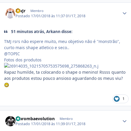
Estatísticas do autor
NwJr
Membro
Postado
17/01/2018 às 11:37
01/17, 2018
51 minutos atrás, Arkann disse:
TMJ rsrs não espere muito, meu objetivo não é ''monstrão'',
curto mais shape atletico e seco..
@TOPIC
Fotos dos produtos
Rapaz humilde, ta colocando o shape o menino! Rssss quanto
aos produtos estou pouco ansioso aguardando os meus viu?
1
Estatísticas do autor
marombaevolution
Membro
Postado
17/01/2018 às 11:39
01/17, 2018