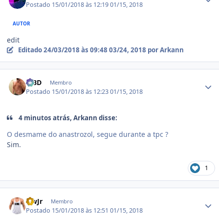
Postado
15/01/2018 às 12:19
01/15, 2018
AUTOR
edit
Editado
24/03/2018 às 09:48
03/24, 2018
por Arkann
Estatísticas do autor
MBD
Membro
Postado
15/01/2018 às 12:23
01/15, 2018
4 minutos atrás, Arkann disse:
O desmame do anastrozol, segue durante a tpc ?
Sim.
1
Estatísticas do autor
NwJr
Membro
Postado
15/01/2018 às 12:51
01/15, 2018