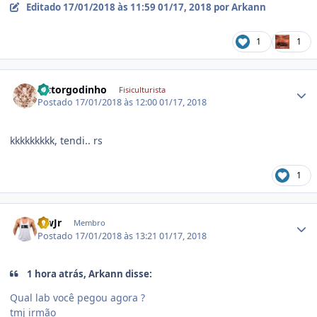
Editado
17/01/2018 às 11:59
01/17, 2018
por Arkann
1
1
Estatísticas do autor
victorgodinho
Fisiculturista
Postado
17/01/2018 às 12:00
01/17, 2018
kkkkkkkkk, tendi.. rs
1
Estatísticas do autor
NwJr
Membro
Postado
17/01/2018 às 13:21
01/17, 2018
1 hora atrás, Arkann disse:
Qual lab você pegou agora ?
tmj irmão