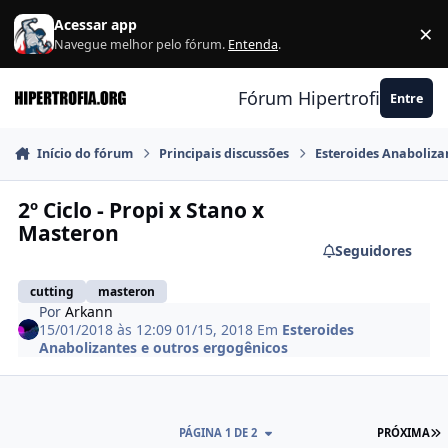
Ir para conteúdo
Acessar app
×
F
Navegue melhor pelo fórum.
Entenda
.
Fórum Hipertrofia.org
Entre
Início do fórum
Principais discussões
Esteroides Anaboliza
2º Ciclo - Propi x Stano x
Masteron
Seguidores
cutting
masteron
Por
Arkann
15/01/2018 às 12:09
01/15, 2018
Em
Esteroides
Anabolizantes e outros ergogênicos
Ú
PÁGINA 1 DE 2
PRÓXIMA