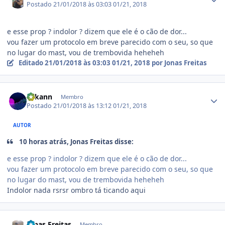
Postado
21/01/2018 às 03:03
01/21, 2018
e esse prop ? indolor ? dizem que ele é o cão de dor...
vou fazer um protocolo em breve parecido com o seu, so que
no lugar do mast, vou de trembovida heheheh
Editado
21/01/2018 às 03:03
01/21, 2018
por Jonas Freitas
Estatísticas do autor
Arkann
Membro
Postado
21/01/2018 às 13:12
01/21, 2018
AUTOR
10 horas atrás, Jonas Freitas disse:
e esse prop ? indolor ? dizem que ele é o cão de dor...
vou fazer um protocolo em breve parecido com o seu, so que
no lugar do mast, vou de trembovida heheheh
Indolor nada rsrsr ombro tá ticando aqui
Estatísticas do autor
Jonas Freitas
Membro