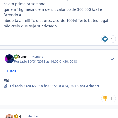
relato primeira semana:
ganehi 1kg mesmo em déficit calórico de 300,500 kcal e
fazendo AEJ
libido tá a mil!! To disposto, acordo 100%! Testo bateu legal,
não creio que seja subdosado
2
Estatísticas do autor
Arkann
Membro
Postado
30/01/2018 às 14:02
01/30, 2018
AUTOR
Efit
Editado
24/03/2018 às 09:51
03/24, 2018
por Arkann
1
Estatísticas do autor
NwJr
Membro