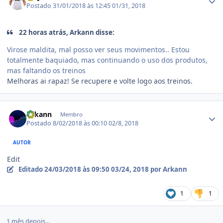
Postado
31/01/2018 às 12:45
01/31, 2018
22 horas atrás, Arkann disse:
Virose maldita, mal posso ver seus movimentos.. Estou
totalmente baquiado, mas continuando o uso dos produtos,
mas faltando os treinos
Melhoras ai rapaz! Se recupere e volte logo aos treinos.
Estatísticas do autor
Arkann
Membro
Postado
8/02/2018 às 00:10
02/8, 2018
AUTOR
Edit
Editado
24/03/2018 às 09:50
03/24, 2018
por Arkann
1
1
1 mês depois...