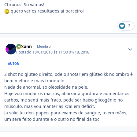
Chronos! Só vamos!
quero ver os resultados ai parceiro!
2
Estatísticas do autor
Arkann
Membro
Postado
18/01/2018 às 11:00
01/18, 2018
AUTOR
2 shot no glúteo direito, odeio shotar em glúteo kk no ombro é
bem melhor e mais tranquilo
Nada de anormal, so oleosidade na pele.
Hoje vou mudar os macros, abaixar a gordura e aumentar os
carbos, me senti mais fraco, pode ser baixo glicogênio no
músculo, mas vou manter as kcal em deficit.
Ja solicitei dois papeis para exames de sangue, to em mãos,
um sera feito durante e o outro no final da tpc.
Estatísticas do autor