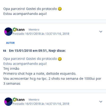
Opa parceiro! Gostei do protocolo
Estou acompanhando aqui!
Estatísticas do autor
Arkann
Membro
Postado
16/01/2018 às 13:37
01/16, 2018
AUTOR
Em 15/01/2018 em 09:51, NwJr disse:
Opa parceiro! Gostei do protocolo
Estou acompanhando aqui!
Tmj irmão
Primeiro shot hoje a noite, deltoide esquerdo.
Vou acrescentar hcg na tpc. 2 shots na semana de 1000ui por
3 semanas
Estatísticas do autor
Arkann
Membro
Postado
16/01/2018 às 14:37
01/16, 2018