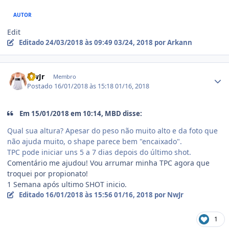
AUTOR
Edit
Editado
24/03/2018 às 09:49
03/24, 2018
por Arkann
Estatísticas do autor
NwJr
Membro
Postado
16/01/2018 às 15:18
01/16, 2018
Em 15/01/2018 em 10:14, MBD disse:
Qual sua altura? Apesar do peso não muito alto e da foto que
não ajuda muito, o shape parece bem "encaixado".
TPC pode iniciar uns 5 a 7 dias depois do último shot.
Comentário me ajudou! Vou arrumar minha TPC agora que
troquei por propionato!
1 Semana após ultimo SHOT inicio.
Editado
16/01/2018 às 15:56
01/16, 2018
por NwJr
1