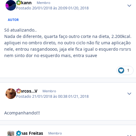
Arkann
Membro
Postado
20/01/2018 às 20:09
01/20, 2018
AUTOR
Só atualizando..
Nada de diferente, quarta faço outro corte na dieta, 2.200kcal.
apliquei no ombro direto, no outro ciclo não fiz uma aplicação
nele, entrou rasgandoooo, jaja ele fica igual o esquerdo rsrsrs
nem sinto dor no esquerdo mais, entra suave
1
Estatísticas do autor
Marcos...V
Membro
Postado
21/01/2018 às 00:38
01/21, 2018
Acompanhando!!!
Estatísticas do autor
Jonas Freitas
Membro