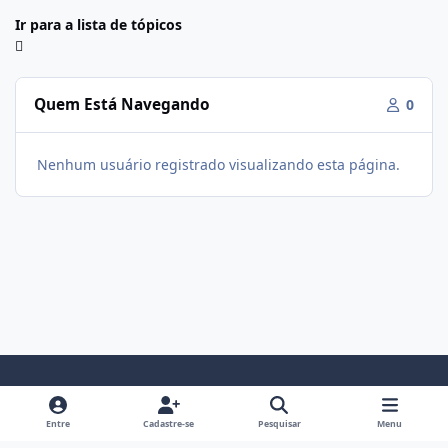
Ir para a lista de tópicos
Quem Está Navegando
0
Nenhum usuário registrado visualizando esta página.
Modo Claro
Modo Escuro
Preferência do Sistema
f
i
Entre
Cadastre-se
Pesquisar
Menu
a
n