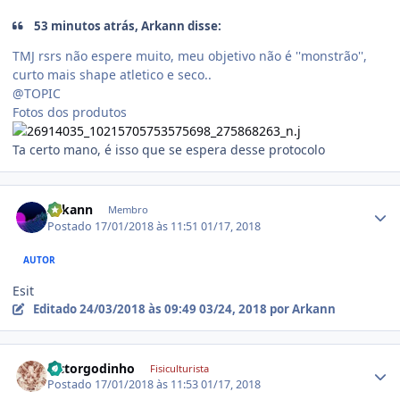
53 minutos atrás, Arkann disse:
TMJ rsrs não espere muito, meu objetivo não é ''monstrão'',
curto mais shape atletico e seco..
@TOPIC
Fotos dos produtos
Ta certo mano, é isso que se espera desse protocolo
Estatísticas do autor
Arkann
Membro
Postado
17/01/2018 às 11:51
01/17, 2018
AUTOR
Esit
Editado
24/03/2018 às 09:49
03/24, 2018
por Arkann
Estatísticas do autor
victorgodinho
Fisiculturista
Postado
17/01/2018 às 11:53
01/17, 2018