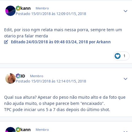
Estatísticas do autor
Arkann
Membro
Postado
15/01/2018 às 12:09
01/15, 2018
Edit, por isso ngm relata mais nessa porra, sempre tem um
otario pra falar merda
Editado
24/03/2018 às 09:48
03/24, 2018
por Arkann
1
Estatísticas do autor
MBD
Membro
Postado
15/01/2018 às 12:14
01/15, 2018
Qual sua altura? Apesar do peso não muito alto e da foto que
não ajuda muito, o shape parece bem "encaixado".
TPC pode iniciar uns 5 a 7 dias depois do último shot.
Estatísticas do autor
Arkann
Membro