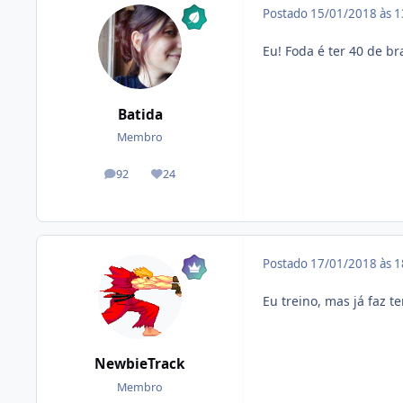
Postado
15/01/2018 às 
Eu! Foda é ter 40 de b
Batida
Membro
92
24
posts
Reputação
Postado
17/01/2018 às 
Eu treino, mas já faz 
NewbieTrack
Membro