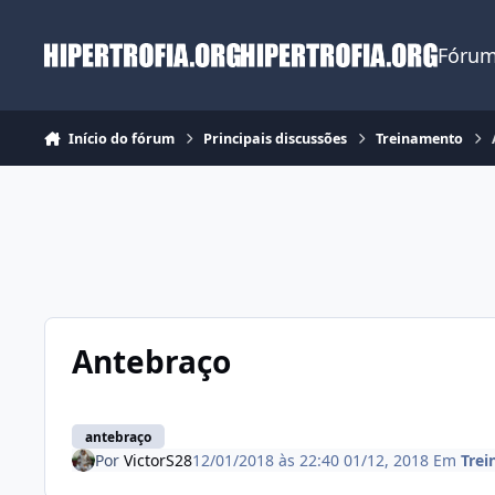
Ir para conteúdo
Fórum
Início do fórum
Principais discussões
Treinamento
Antebraço
antebraço
Por
VictorS28
12/01/2018 às 22:40
01/12, 2018
Em
Tre