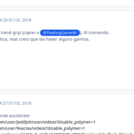
14:20
01/18, 2018
hand grip (copiei o
), tô treinando.
@TheKingGamerBr
tica, mas creio que vai haver alguns ganhos.
14:37
01/18, 2018
pro6 assistirem
om/user/JeddJohnson/videos?disable_polymer=1
om/user/9vaclav/videos?disable_polymer=1