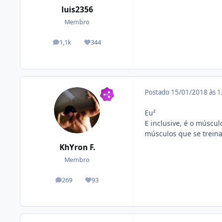
luis2356
Membro
1,1k
344
posts
Reputação
Postado
15/01/2018 às 
Eu²
E inclusive, é o múscul
músculos que se treina
KhYron F.
Membro
269
93
posts
Reputação