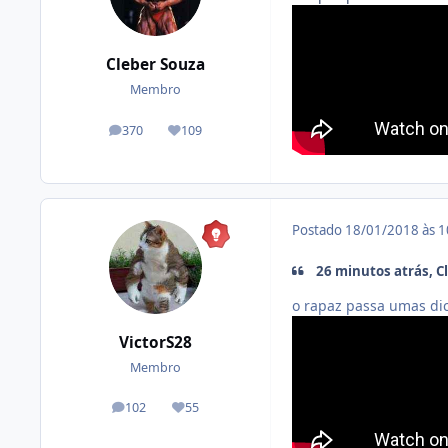
Cleber Souza
Membro
370
109
posts
Reputação
Postado
18/01/2018 às 
26 minutos atrás, Cl
o rapaz passa umas di
VictorS28
Membro
102
55
posts
Reputação