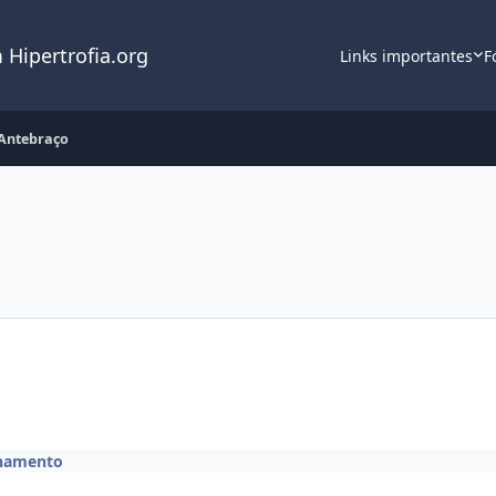
 Hipertrofia.org
Links importantes
F
Antebraço
inamento