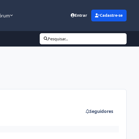
órum
Entrar
Cadastre-se
Pesquisar...
Seguidores