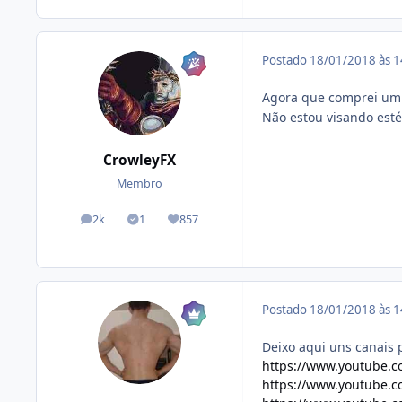
Postado
18/01/2018 às 
Agora que comprei um 
Não estou visando esté
CrowleyFX
Membro
2k
1
857
posts
Tópicos solucionados
Reputação
Postado
18/01/2018 às 
Deixo aqui uns canais 
https://www.youtube.c
https://www.youtube.c