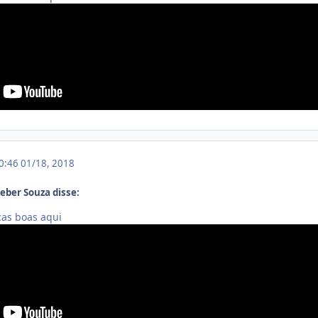
10:46
01/18, 2018
eber Souza disse:
cas boas aqui