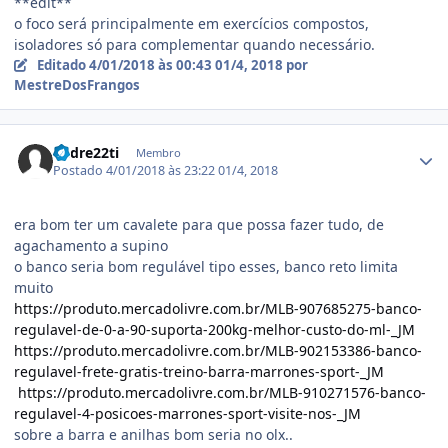
**edit**
o foco será principalmente em exercícios compostos,
isoladores só para complementar quando necessário.
Editado
4/01/2018 às 00:43
01/4, 2018
por
MestreDosFrangos
Estatísticas do autor
andre22ti
Membro
Postado
4/01/2018 às 23:22
01/4, 2018
era bom ter um cavalete para que possa fazer tudo, de
agachamento a supino
o banco seria bom regulável tipo esses, banco reto limita
muito
https://produto.mercadolivre.com.br/MLB-907685275-banco-
regulavel-de-0-a-90-suporta-200kg-melhor-custo-do-ml-_JM
https://produto.mercadolivre.com.br/MLB-902153386-banco-
regulavel-frete-gratis-treino-barra-marrones-sport-_JM
https://produto.mercadolivre.com.br/MLB-910271576-banco-
regulavel-4-posicoes-marrones-sport-visite-nos-_JM
sobre a barra e anilhas bom seria no olx..