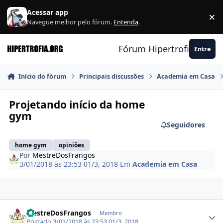
Ir para conteúdo
Acessar app
×
F
Navegue melhor pelo fórum.
Entenda
.
Fórum Hipertrofia.org
Entre
Início do fórum
Principais discussões
Academia em Casa
Projetando início da home
gym
Seguidores
home gym
opiniões
Por
MestreDosFrangos
3/01/2018 às 23:53
01/3, 2018
Em
Academia em Casa
Estatísticas do autor
MestreDosFrangos
Membro
Postado
3/01/2018 às 23:53
01/3, 2018