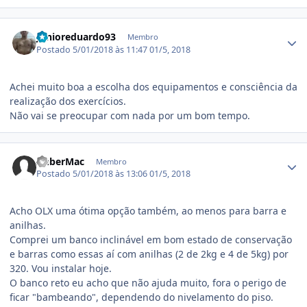
Estatísticas do autor
Junioreduardo93
Membro
Postado
5/01/2018 às 11:47
01/5, 2018
Achei muito boa a escolha dos equipamentos e consciência da
realização dos exercícios.
Não vai se preocupar com nada por um bom tempo.
Estatísticas do autor
AnberMac
Membro
Postado
5/01/2018 às 13:06
01/5, 2018
Acho OLX uma ótima opção também, ao menos para barra e
anilhas.
Comprei um banco inclinável em bom estado de conservação
e barras como essas aí com anilhas (2 de 2kg e 4 de 5kg) por
320. Vou instalar hoje.
O banco reto eu acho que não ajuda muito, fora o perigo de
ficar "bambeando", dependendo do nivelamento do piso.