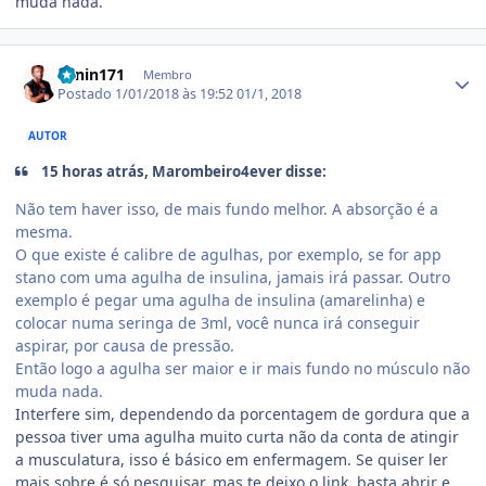
muda nada.
Estatísticas do autor
Lenin171
Membro
Postado
1/01/2018 às 19:52
01/1, 2018
AUTOR
15 horas atrás, Marombeiro4ever disse:
Não tem haver isso, de mais fundo melhor. A absorção é a
mesma.
O que existe é calibre de agulhas, por exemplo, se for app
stano com uma agulha de insulina, jamais irá passar. Outro
exemplo é pegar uma agulha de insulina (amarelinha) e
colocar numa seringa de 3ml, você nunca irá conseguir
aspirar, por causa de pressão.
Então logo a agulha ser maior e ir mais fundo no músculo não
muda nada.
Interfere sim, dependendo da porcentagem de gordura que a
pessoa tiver uma agulha muito curta não da conta de atingir
a musculatura, isso é básico em enfermagem. Se quiser ler
mais sobre é só pesquisar, mas te deixo o link, basta abrir e