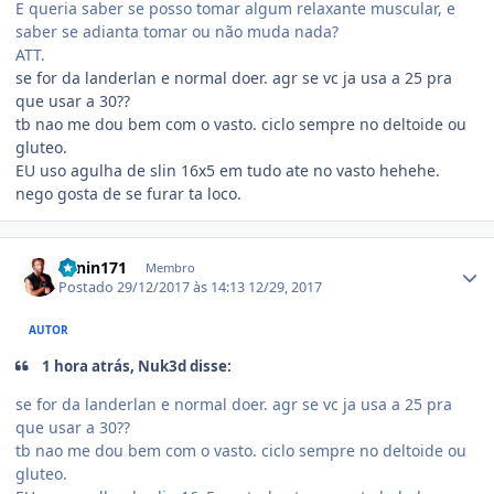
E queria saber se posso tomar algum relaxante muscular, e
saber se adianta tomar ou não muda nada?
ATT.
se for da landerlan e normal doer. agr se vc ja usa a 25 pra
que usar a 30??
tb nao me dou bem com o vasto. ciclo sempre no deltoide ou
gluteo.
EU uso agulha de slin 16x5 em tudo ate no vasto hehehe.
nego gosta de se furar ta loco.
Estatísticas do autor
Lenin171
Membro
Postado
29/12/2017 às 14:13
12/29, 2017
AUTOR
1 hora atrás, Nuk3d disse:
se for da landerlan e normal doer. agr se vc ja usa a 25 pra
que usar a 30??
tb nao me dou bem com o vasto. ciclo sempre no deltoide ou
gluteo.