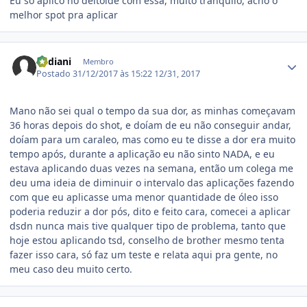
Eu só aplico no deltóide com essa, muito tranquilo, acho o
melhor spot pra aplicar
Estatísticas do autor
Badiani
Membro
Postado
31/12/2017 às 15:22
12/31, 2017
Mano não sei qual o tempo da sua dor, as minhas começavam
36 horas depois do shot, e doíam de eu não conseguir andar,
doíam para um caraleo, mas como eu te disse a dor era muito
tempo após, durante a aplicação eu não sinto NADA, e eu
estava aplicando duas vezes na semana, então um colega me
deu uma ideia de diminuir o intervalo das aplicações fazendo
com que eu aplicasse uma menor quantidade de óleo isso
poderia reduzir a dor pós, dito e feito cara, comecei a aplicar
dsdn nunca mais tive qualquer tipo de problema, tanto que
hoje estou aplicando tsd, conselho de brother mesmo tenta
fazer isso cara, só faz um teste e relata aqui pra gente, no
meu caso deu muito certo.
Estatísticas do autor