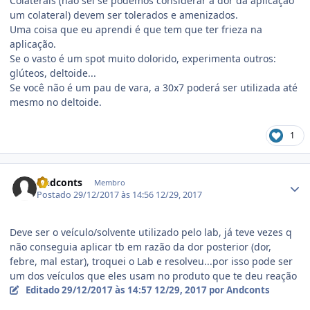
Colaterais (não sei se podemos considerar a dor da aplicação
um colateral) devem ser tolerados e amenizados.
Uma coisa que eu aprendi é que tem que ter frieza na
aplicação.
Se o vasto é um spot muito dolorido, experimenta outros:
glúteos, deltoide...
Se você não é um pau de vara, a 30x7 poderá ser utilizada até
mesmo no deltoide.
1
Estatísticas do autor
Andconts
Membro
Postado
29/12/2017 às 14:56
12/29, 2017
Deve ser o veículo/solvente utilizado pelo lab, já teve vezes q
não conseguia aplicar tb em razão da dor posterior (dor,
febre, mal estar), troquei o Lab e resolveu...por isso pode ser
um dos veículos que eles usam no produto que te deu reação
Editado
29/12/2017 às 14:57
12/29, 2017
por Andconts