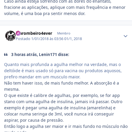
Caso ainda esteja sofrendo com as dores do enantato,
fracione as aplicações, aplique com mais frequência e menor
volume, é uma boa pra sentir menos dor.
Estatísticas do autor
Marombeiro4ever
Membro
Postado
1/01/2018 às 03:56
01/1, 2018
3 horas atrás, Lenin171 disse:
Quanto mais profunda a agulha melhor na verdade, mas o
deltóide é mais usado só para vacina ou produtos aquosos,
prefiro mandar em um musculo maior.
Não tem haver isso, de mais fundo melhor. A absorção é a
mesma.
O que existe é calibre de agulhas, por exemplo, se for app
stano com uma agulha de insulina, jamais irá passar. Outro
exemplo é pegar uma agulha de insulina (amarelinha) e
colocar numa seringa de 3ml, você nunca irá conseguir
aspirar, por causa de pressão.
Então logo a agulha ser maior e ir mais fundo no músculo não