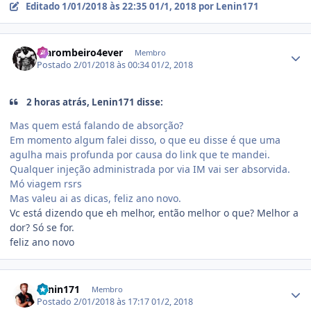
Editado
1/01/2018 às 22:35
01/1, 2018
por Lenin171
Estatísticas do autor
Marombeiro4ever
Membro
Postado
2/01/2018 às 00:34
01/2, 2018
2 horas atrás, Lenin171 disse:
Mas quem está falando de absorção?
Em momento algum falei disso, o que eu disse é que uma
agulha mais profunda por causa do link que te mandei.
Qualquer injeção administrada por via IM vai ser absorvida.
Mó viagem rsrs
Mas valeu ai as dicas, feliz ano novo.
Vc está dizendo que eh melhor, então melhor o que? Melhor a
dor? Só se for.
feliz ano novo
Estatísticas do autor
Lenin171
Membro
Postado
2/01/2018 às 17:17
01/2, 2018