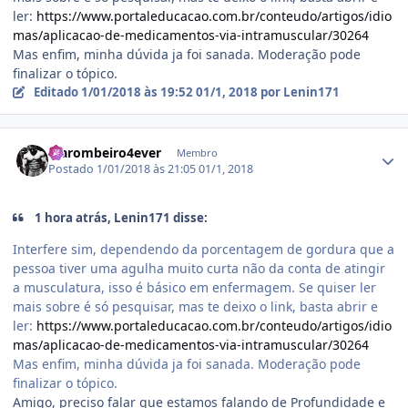
ler:
https://www.portaleducacao.com.br/conteudo/artigos/idio
mas/aplicacao-de-medicamentos-via-intramuscular/30264
Mas enfim, minha dúvida ja foi sanada. Moderação pode
finalizar o tópico.
Editado
1/01/2018 às 19:52
01/1, 2018
por Lenin171
Estatísticas do autor
Marombeiro4ever
Membro
Postado
1/01/2018 às 21:05
01/1, 2018
1 hora atrás, Lenin171 disse:
Interfere sim, dependendo da porcentagem de gordura que a
pessoa tiver uma agulha muito curta não da conta de atingir
a musculatura, isso é básico em enfermagem. Se quiser ler
mais sobre é só pesquisar, mas te deixo o link, basta abrir e
ler:
https://www.portaleducacao.com.br/conteudo/artigos/idio
mas/aplicacao-de-medicamentos-via-intramuscular/30264
Mas enfim, minha dúvida ja foi sanada. Moderação pode
finalizar o tópico.
Amigo, preciso falar que estamos falando de Profundidade e