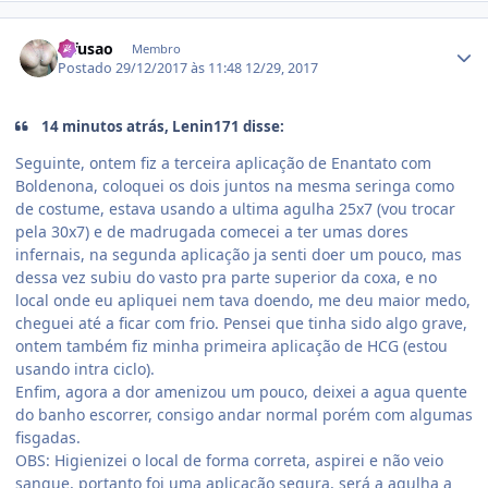
Estatísticas do autor
difusao
Membro
Postado
29/12/2017 às 11:48
12/29, 2017
14 minutos atrás, Lenin171 disse:
Seguinte, ontem fiz a terceira aplicação de Enantato com
Boldenona, coloquei os dois juntos na mesma seringa como
de costume, estava usando a ultima agulha 25x7 (vou trocar
pela 30x7) e de madrugada comecei a ter umas dores
infernais, na segunda aplicação ja senti doer um pouco, mas
dessa vez subiu do vasto pra parte superior da coxa, e no
local onde eu apliquei nem tava doendo, me deu maior medo,
cheguei até a ficar com frio. Pensei que tinha sido algo grave,
ontem também fiz minha primeira aplicação de HCG (estou
usando intra ciclo).
Enfim, agora a dor amenizou um pouco, deixei a agua quente
do banho escorrer, consigo andar normal porém com algumas
fisgadas.
OBS: Higienizei o local de forma correta, aspirei e não veio
sangue, portanto foi uma aplicação segura, será a agulha a