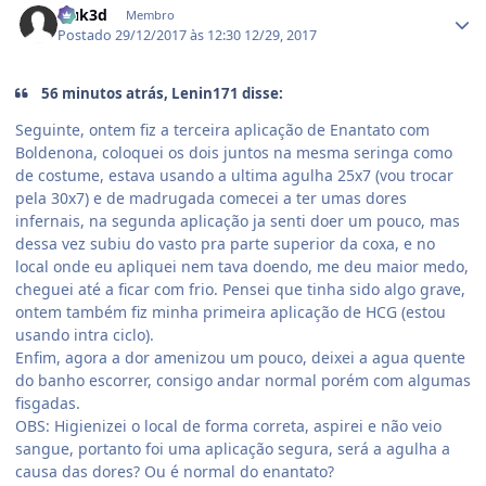
Nuk3d
Membro
Postado
29/12/2017 às 12:30
12/29, 2017
56 minutos atrás, Lenin171 disse:
Seguinte, ontem fiz a terceira aplicação de Enantato com
Boldenona, coloquei os dois juntos na mesma seringa como
de costume, estava usando a ultima agulha 25x7 (vou trocar
pela 30x7) e de madrugada comecei a ter umas dores
infernais, na segunda aplicação ja senti doer um pouco, mas
dessa vez subiu do vasto pra parte superior da coxa, e no
local onde eu apliquei nem tava doendo, me deu maior medo,
cheguei até a ficar com frio. Pensei que tinha sido algo grave,
ontem também fiz minha primeira aplicação de HCG (estou
usando intra ciclo).
Enfim, agora a dor amenizou um pouco, deixei a agua quente
do banho escorrer, consigo andar normal porém com algumas
fisgadas.
OBS: Higienizei o local de forma correta, aspirei e não veio
sangue, portanto foi uma aplicação segura, será a agulha a
causa das dores? Ou é normal do enantato?