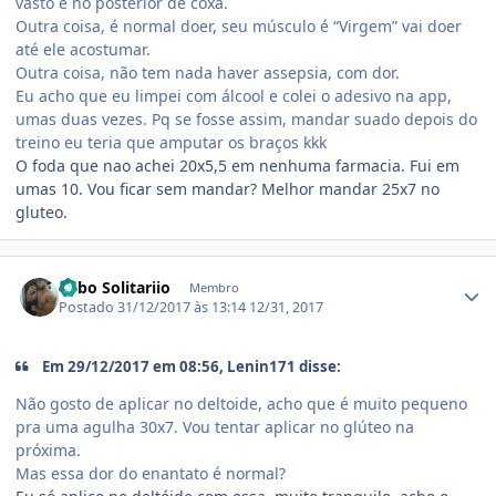
vasto e no posterior de coxa.
Outra coisa, é normal doer, seu músculo é “Virgem” vai doer
até ele acostumar.
Outra coisa, não tem nada haver assepsia, com dor.
Eu acho que eu limpei com álcool e colei o adesivo na app,
umas duas vezes. Pq se fosse assim, mandar suado depois do
treino eu teria que amputar os braços kkk
O foda que nao achei 20x5,5 em nenhuma farmacia. Fui em
umas 10. Vou ficar sem mandar? Melhor mandar 25x7 no
gluteo.
Estatísticas do autor
Lobo Solitariio
Membro
Postado
31/12/2017 às 13:14
12/31, 2017
Em 29/12/2017 em 08:56, Lenin171 disse:
Não gosto de aplicar no deltoide, acho que é muito pequeno
pra uma agulha 30x7. Vou tentar aplicar no glúteo na
próxima.
Mas essa dor do enantato é normal?