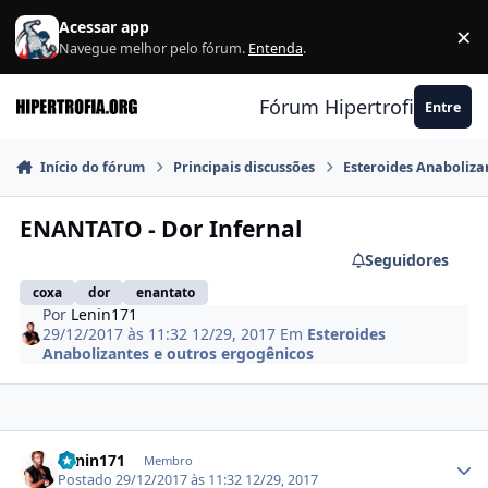
Ir para conteúdo
Acessar app
×
F
Navegue melhor pelo fórum.
Entenda
.
Fórum Hipertrofia.org
Entre
Início do fórum
Principais discussões
Esteroides Anaboliza
ENANTATO - Dor Infernal
Seguidores
coxa
dor
enantato
Por
Lenin171
29/12/2017 às 11:32
12/29, 2017
Em
Esteroides
Anabolizantes e outros ergogênicos
Estatísticas do autor
Lenin171
Membro
Postado
29/12/2017 às 11:32
12/29, 2017