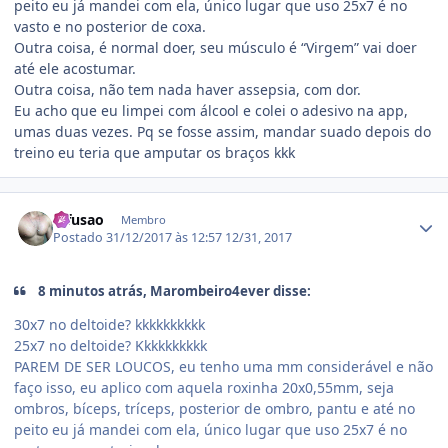
peito eu já mandei com ela, único lugar que uso 25x7 é no
vasto e no posterior de coxa.
Outra coisa, é normal doer, seu músculo é “Virgem” vai doer
até ele acostumar.
Outra coisa, não tem nada haver assepsia, com dor.
Eu acho que eu limpei com álcool e colei o adesivo na app,
umas duas vezes. Pq se fosse assim, mandar suado depois do
treino eu teria que amputar os braços kkk
Estatísticas do autor
difusao
Membro
Postado
31/12/2017 às 12:57
12/31, 2017
8 minutos atrás, Marombeiro4ever disse:
30x7 no deltoide? kkkkkkkkkk
25x7 no deltoide? Kkkkkkkkkk
PAREM DE SER LOUCOS, eu tenho uma mm considerável e não
faço isso, eu aplico com aquela roxinha 20x0,55mm, seja
ombros, bíceps, tríceps, posterior de ombro, pantu e até no
peito eu já mandei com ela, único lugar que uso 25x7 é no