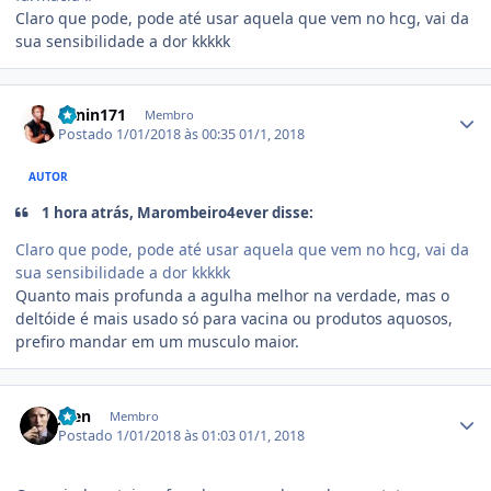
Claro que pode, pode até usar aquela que vem no hcg, vai da
sua sensibilidade a dor kkkkk
Estatísticas do autor
Lenin171
Membro
Postado
1/01/2018 às 00:35
01/1, 2018
AUTOR
1 hora atrás, Marombeiro4ever disse:
Claro que pode, pode até usar aquela que vem no hcg, vai da
sua sensibilidade a dor kkkkk
Quanto mais profunda a agulha melhor na verdade, mas o
deltóide é mais usado só para vacina ou produtos aquosos,
prefiro mandar em um musculo maior.
Estatísticas do autor
JZen
Membro
Postado
1/01/2018 às 01:03
01/1, 2018