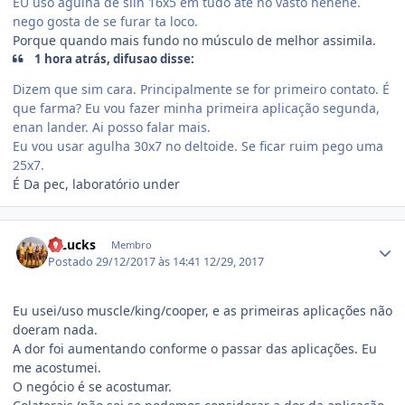
EU uso agulha de slin 16x5 em tudo ate no vasto hehehe.
nego gosta de se furar ta loco.
Porque quando mais fundo no músculo de melhor assimila.
1 hora atrás, difusao disse:
Dizem que sim cara. Principalmente se for primeiro contato. É
que farma? Eu vou fazer minha primeira aplicação segunda,
enan lander. Ai posso falar mais.
Eu vou usar agulha 30x7 no deltoide. Se ficar ruim pego uma
25x7.
É Da pec, laboratório under
Estatísticas do autor
@Lucks
Membro
Postado
29/12/2017 às 14:41
12/29, 2017
Eu usei/uso muscle/king/cooper, e as primeiras aplicações não
doeram nada.
A dor foi aumentando conforme o passar das aplicações. Eu
me acostumei.
O negócio é se acostumar.