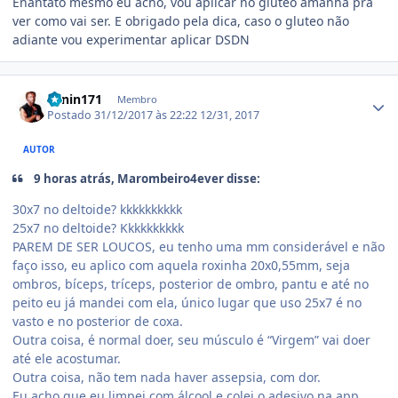
Enantato mesmo eu acho, vou aplicar no glúteo amanha pra
ver como vai ser. E obrigado pela dica, caso o gluteo não
adiante vou experimentar aplicar DSDN
Estatísticas do autor
Lenin171
Membro
Postado
31/12/2017 às 22:22
12/31, 2017
AUTOR
9 horas atrás, Marombeiro4ever disse:
30x7 no deltoide? kkkkkkkkkk
25x7 no deltoide? Kkkkkkkkkk
PAREM DE SER LOUCOS, eu tenho uma mm considerável e não
faço isso, eu aplico com aquela roxinha 20x0,55mm, seja
ombros, bíceps, tríceps, posterior de ombro, pantu e até no
peito eu já mandei com ela, único lugar que uso 25x7 é no
vasto e no posterior de coxa.
Outra coisa, é normal doer, seu músculo é “Virgem” vai doer
até ele acostumar.
Outra coisa, não tem nada haver assepsia, com dor.
Eu acho que eu limpei com álcool e colei o adesivo na app,