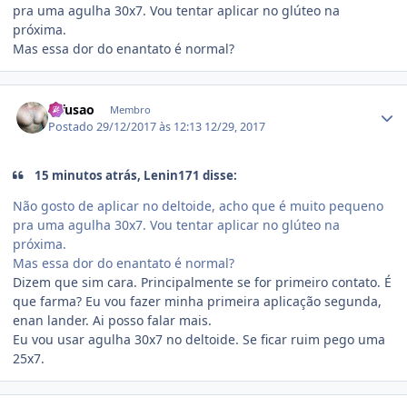
pra uma agulha 30x7. Vou tentar aplicar no glúteo na
próxima.
Mas essa dor do enantato é normal?
Estatísticas do autor
difusao
Membro
Postado
29/12/2017 às 12:13
12/29, 2017
15 minutos atrás, Lenin171 disse:
Não gosto de aplicar no deltoide, acho que é muito pequeno
pra uma agulha 30x7. Vou tentar aplicar no glúteo na
próxima.
Mas essa dor do enantato é normal?
Dizem que sim cara. Principalmente se for primeiro contato. É
que farma? Eu vou fazer minha primeira aplicação segunda,
enan lander. Ai posso falar mais.
Eu vou usar agulha 30x7 no deltoide. Se ficar ruim pego uma
25x7.
Estatísticas do autor