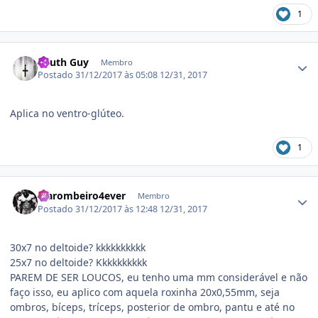
1
Estatísticas do autor
South Guy
Membro
Postado
31/12/2017 às 05:08
12/31, 2017
Aplica no ventro-glúteo.
1
Estatísticas do autor
Marombeiro4ever
Membro
Postado
31/12/2017 às 12:48
12/31, 2017
30x7 no deltoide? kkkkkkkkkk
25x7 no deltoide? Kkkkkkkkkk
PAREM DE SER LOUCOS, eu tenho uma mm considerável e não
faço isso, eu aplico com aquela roxinha 20x0,55mm, seja
ombros, bíceps, tríceps, posterior de ombro, pantu e até no