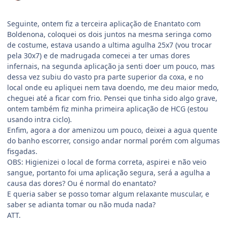
Seguinte, ontem fiz a terceira aplicação de Enantato com
Boldenona, coloquei os dois juntos na mesma seringa como
de costume, estava usando a ultima agulha 25x7 (vou trocar
pela 30x7) e de madrugada comecei a ter umas dores
infernais, na segunda aplicação ja senti doer um pouco, mas
dessa vez subiu do vasto pra parte superior da coxa, e no
local onde eu apliquei nem tava doendo, me deu maior medo,
cheguei até a ficar com frio. Pensei que tinha sido algo grave,
ontem também fiz minha primeira aplicação de HCG (estou
usando intra ciclo).
Enfim, agora a dor amenizou um pouco, deixei a agua quente
do banho escorrer, consigo andar normal porém com algumas
fisgadas.
OBS: Higienizei o local de forma correta, aspirei e não veio
sangue, portanto foi uma aplicação segura, será a agulha a
causa das dores? Ou é normal do enantato?
E queria saber se posso tomar algum relaxante muscular, e
saber se adianta tomar ou não muda nada?
ATT.