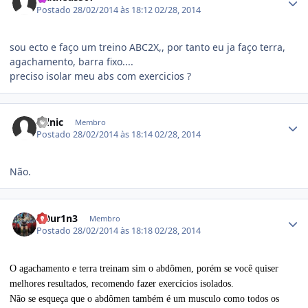
Postado
28/02/2014 às 18:12
02/28, 2014
sou ecto e faço um treino ABC2X,, por tanto eu ja faço terra,
agachamento, barra fixo....
preciso isolar meu abs com exercicios ?
Estatísticas do autor
salnic
Membro
Postado
28/02/2014 às 18:14
02/28, 2014
Não.
Estatísticas do autor
l30ur1n3
Membro
Postado
28/02/2014 às 18:18
02/28, 2014
O agachamento e terra treinam sim o abdômen, porém se você quiser
melhores resultados, recomendo fazer exercícios isolados.
Não se esqueça que o abdômen também é um musculo como todos os