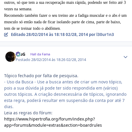
outros, só que tem a sua recuperação mais rápida, podendo ser feito até 3
vezes na semana.
Recomendo também fazer o seu treino ate a fadiga muscular e o
abs
é um
musculo só então nada de ficar isolando parte de cima, parte de baixo,
tem de se treinar todo o abdômen.
Editado
28/02/2014 às 18:18
02/28, 2014
por l30ur1n3
Estatísticas do autor
TsuG
Hall da Fama
Postado
28/02/2014 às 18:26
02/28, 2014
Tópico fechado por falta de pesquisa.
- Uso da Busca - Use a busca antes de criar um novo tópico,
pois a sua dúvida já pode ter sido respondida em (vários)
outros tópicos. A criação desnecessária de tópicos, ignorando
esta regra, poderá resultar em suspensão da conta por até 7
dias.
Leia as regras do fórum:
https://www.hipertrofia.org/forum/index.php?
app=forums&module=extras&section=boardrules