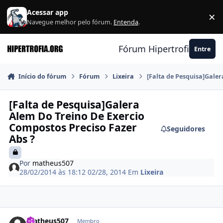
Ir para conteúdo
Acessar app
×
F
Navegue melhor pelo fórum.
Entenda
.
Fórum Hipertrofia.org
Entre
Início do fórum
Fórum
Lixeira
[Falta de Pesquisa]Galer
[Falta de Pesquisa]Galera
Alem Do Treino De Exercio
Compostos Preciso Fazer
Seguidores
Abs ?
Por
matheus507
28/02/2014 às 18:12
02/28, 2014
Em
Lixeira
Estatísticas do autor
matheus507
Membro