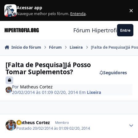
Ir para conteúdo
Acessar app
×
F
Navegue melhor pelo fórum.
Entenda
.
Fórum Hipertrofia.org
Entre
Início do fórum
Fórum
Lixeira
[Falta de Pesquisa]Já P
[Falta de Pesquisa]Já Posso
Tomar Suplementos?
Seguidores
Por
Matheus Cortez
20/02/2014 às 01:09
02/20, 2014
Em
Lixeira
Estatísticas do autor
Matheus Cortez
Membro
Postado
20/02/2014 às 01:09
02/20, 2014