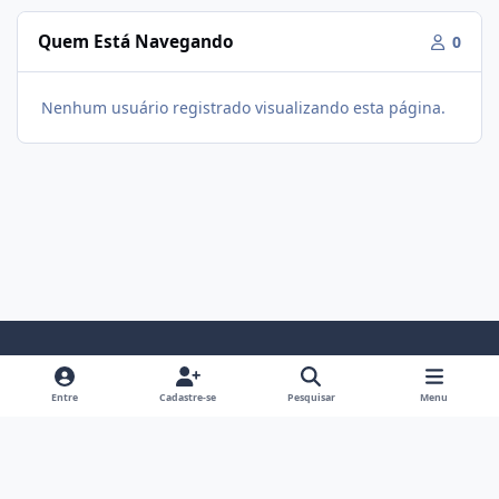
Quem Está Navegando
0
Nenhum usuário registrado visualizando esta página.
Modo Claro
Modo Escuro
Preferência do Sistema
f
i
Entre
Cadastre-se
Pesquisar
Menu
a
n
Política De Privacidade
Contato
Cookies
c
s
Fórum Hipertrofia
Powered by
Invision Community
e
t
b
a