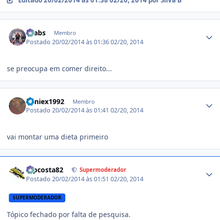
Estatísticas do autor
Faabs
Membro
Postado
20/02/2014 às 01:36
02/20, 2014
se preocupa em comer direito...
Estatísticas do autor
daniex1992
Membro
Postado
20/02/2014 às 01:41
02/20, 2014
vai montar uma dieta primeiro
Estatísticas do autor
mpcosta82
Supermoderador
Postado
20/02/2014 às 01:51
02/20, 2014
SUPERMODERADOR
Tópico fechado por falta de pesquisa.