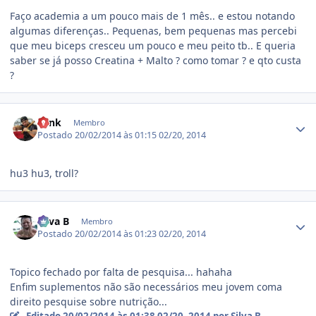
Faço academia a um pouco mais de 1 mês.. e estou notando
algumas diferenças.. Pequenas, bem pequenas mas percebi
que meu biceps cresceu um pouco e meu peito tb.. E queria
saber se já posso Creatina + Malto ? como tomar ? e qto custa
?
Estatísticas do autor
L1nk
Membro
Postado
20/02/2014 às 01:15
02/20, 2014
hu3 hu3, troll?
Estatísticas do autor
Silva B
Membro
Postado
20/02/2014 às 01:23
02/20, 2014
Topico fechado por falta de pesquisa... hahaha
Enfim suplementos não são necessários meu jovem coma
direito pesquise sobre nutrição...
Editado
20/02/2014 às 01:38
02/20, 2014
por Silva B