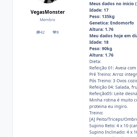
Meus dados no inicio (
Idade: 17
VegasMonster
Peso: 135kg
Membro
Genetica: Endomorfo
Altura: 1.76
42
8
posts
Reputação
Meu dados hoje em dia
Idade: 18
Peso: 90kg
Altura: 1.76
Dieta:
Refeição 01: Aveia com 
Pré Treino: Arroz integr
Pós Treino: 3 Ovos cozi
Refeição 04: Salada, fru
Refeição05: Leite desn
Minha rotina é muito co
proteina eu ingiro.
Treino:
[A] Peito/Triceps/Ombr
Supino Reto: 4 x 10 (ca
Supino Inclinado: 4 x 1