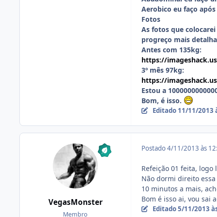
Aerobico eu faço após
Fotos
As fotos que colocare
progreço mais detalh
Antes com 135kg:
https://imageshack.us
3º mês 97kg:
https://imageshack.u
Estou a 100000000000
Bom, é isso.
Editado
11/11/2013 
Postado
4/11/2013 às 1
Refeição 01 feita, logo 
Não dormi direito essa
10 minutos a mais, ach
Bom é isso ai, vou sai
VegasMonster
Editado
5/11/2013 à
Membro