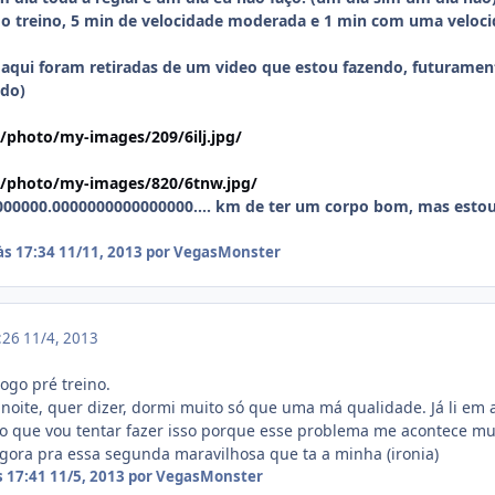
 o treino, 5 min de velocidade moderada e 1 min com uma veloci
i aqui foram retiradas de um video que estou fazendo, futurame
ado)
/photo/my-images/209/6ilj.jpg/
s/photo/my-images/820/6tnw.jpg/
000000.0000000000000000.... km de ter um corpo bom, mas esto
às 17:34
11/11, 2013
por VegasMonster
2:26
11/4, 2013
logo pré treino.
 noite, quer dizer, dormi muito só que uma má qualidade. Já li em 
o que vou tentar fazer isso porque esse problema me acontece mui
 agora pra essa segunda maravilhosa que ta a minha (ironia)
s 17:41
11/5, 2013
por VegasMonster