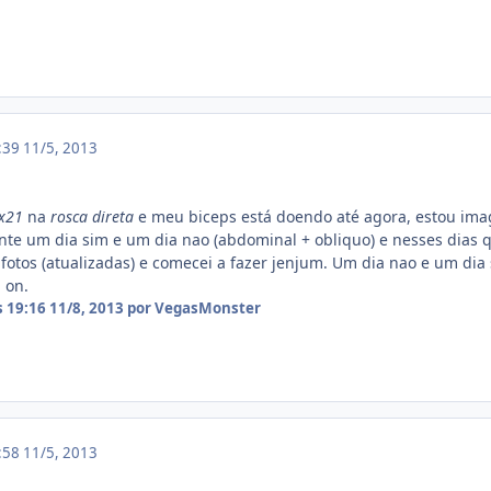
7:39
11/5, 2013
x21
na
rosca direta
e meu biceps está doendo até agora, estou im
te um dia sim e um dia nao (abdominal + obliquo) e nesses dias q
fotos (atualizadas) e comecei a fazer jenjum. Um dia nao e um dia 
 on.
s 19:16
11/8, 2013
por VegasMonster
7:58
11/5, 2013