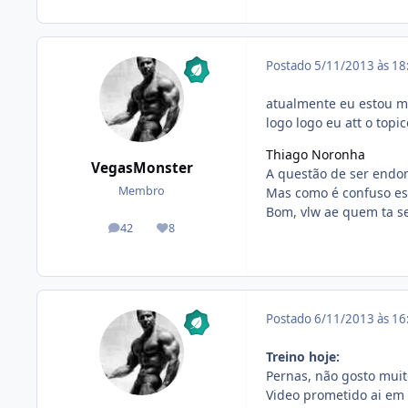
Postado
5/11/2013 às 1
atualmente eu estou m
logo logo eu att o topi
Thiago Noronha
VegasMonster
A questão de ser endom
Membro
Mas como é confuso ess
Bom, vlw ae quem ta se
42
8
posts
Reputação
Postado
6/11/2013 às 1
Treino hoje:
Pernas, não gosto muit
Video prometido ai em