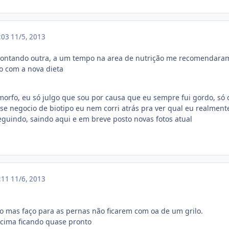
8:03
11/5, 2013
ontando outra, a um tempo na area de nutrição me recomendaram 
co com a nova dieta
orfo, eu só julgo que sou por causa que eu sempre fui gordo, só 
e negocio de biotipo eu nem corri atrás pra ver qual eu realmente
guindo, saindo aqui e em breve posto novas fotos atual
6:11
11/6, 2013
o mas faço para as pernas não ficarem com oa de um grilo.
 cima ficando quase pronto