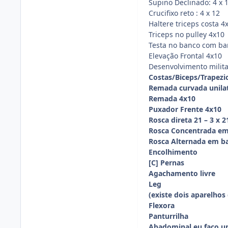
Supino Declinado: 4 x 1
Crucifixo reto : 4 x 12
Haltere triceps costa 4
Triceps no pulley 4x10
Testa no banco com ba
Elevação Frontal 4x10
Desenvolvimento milita
Costas/Biceps/Trapezi
Remada curvada unilat
Remada 4x10
Puxador Frente 4x10
Rosca direta 21 – 3 x 2
Rosca Concentrada em 
Rosca Alternada em ban
Encolhimento
[C] Pernas
Agachamento livre
Leg
(existe dois aparelhos
Flexora
Panturrilha
Abadominal eu faço um