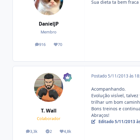
Sua dieta ta bem frac
DanielJP
Membro
916
70
posts
Reputação
Postado
5/11/2013 às 1
Acompanhando.
Evolução visível, talv
trilhar um bom caminho
Bons treinos e continu
T. Wall
Abraços!
Colaborador
Editado
5/11/2013 à
3,3k
2
4,8k
posts
Tópicos solucionados
Reputação