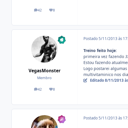
42
8
posts
Reputação
Postado
5/11/2013 às 1
Treino feito hoje
:
primeira vez fazendo
3
Estou fazendo atualmen
Logo postarei algumas 
VegasMonster
multivitaminico nos dia
Membro
Editado
8/11/2013 à
42
8
posts
Reputação
Postado
5/11/2013 às 1