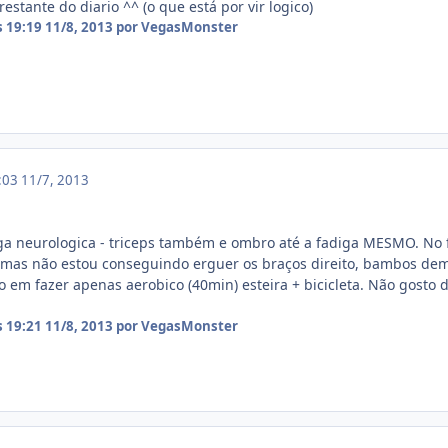
stante do diario ^^ (o que está por vir logico)
s 19:19
11/8, 2013
por VegasMonster
6:03
11/7, 2013
diga neurologica - triceps também e ombro até a fadiga MESMO. No fi
 mas não estou conseguindo erguer os braços direito, bambos dem
em fazer apenas aerobico (40min) esteira + bicicleta. Não gosto 
s 19:21
11/8, 2013
por VegasMonster