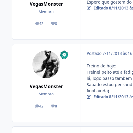
Espero que gostem do re
VegasMonster
Editado
8/11/2013 à
Membro
42
8
posts
Reputação
Postado
7/11/2013 às 1
Treino de hoje:
Treinei peito até a fa
lá, logo passo também
Sabado estou pensando 
VegasMonster
final ainda).
Membro
Editado
8/11/2013 à
42
8
posts
Reputação