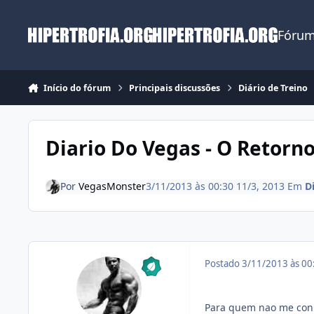
Ir para conteúdo
Fórum
Início do fórum
Principais discussões
Diário de Treino
Diario Do Vegas - O Retorno
Por
VegasMonster
3/11/2013 às 00:30
11/3, 2013
Em
D
Postado
3/11/2013 às 0
Para quem nao me con