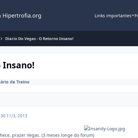
 Hipertrofia.org
Links importantes
F
Diario Do Vegas - O Retorno Insano!
 Insano!
iário de Treino
0:30
11/3, 2013
hece, prazer
Vegas. (3 meses longe do forum)