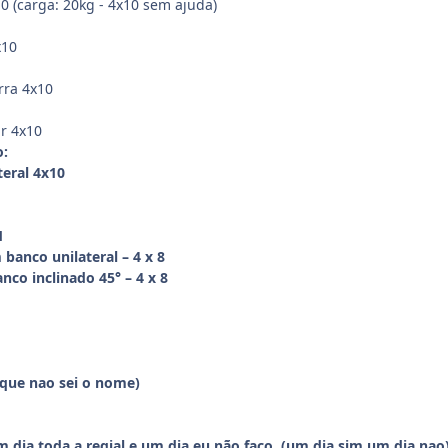
0 (carga: 20kg - 4x10 sem ajuda)
x10
rra 4x10
r 4x10
o:
eral 4x10
1
banco unilateral – 4 x 8
co inclinado 45° – 4 x 8
 que nao sei o nome)
 dia toda a regial e um dia eu não faço. (um dia sim um dia nao