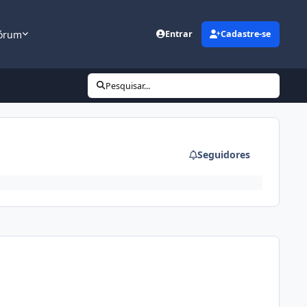
órum
Entrar
Cadastre-se
Pesquisar...
Seguidores