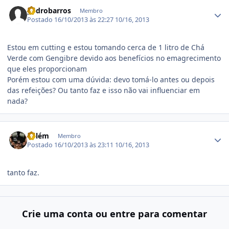
Estatísticas do autor
pedrobarros
Membro
Postado
16/10/2013 às 22:27
10/16, 2013
Estou em cutting e estou tomando cerca de 1 litro de Chá
Verde com Gengibre devido aos benefícios no emagrecimento
que eles proporcionam
Porém estou com uma dúvida: devo tomá-lo antes ou depois
das refeições? Ou tanto faz e isso não vai influenciar em
nada?
Estatísticas do autor
Kalém
Membro
Postado
16/10/2013 às 23:11
10/16, 2013
tanto faz.
Crie uma conta ou entre para comentar