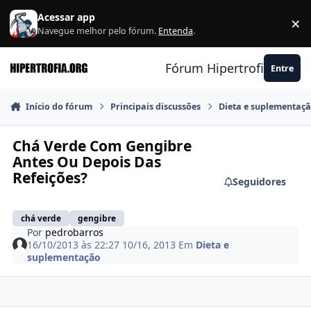
Ir para conteúdo
Acessar app
×
F
Navegue melhor pelo fórum.
Entenda
.
Fórum Hipertrofia.org
Entre
Início do fórum
Principais discussões
Dieta e suplementaç
Chá Verde Com Gengibre
Antes Ou Depois Das
Refeições?
Seguidores
chá verde
gengibre
Por
pedrobarros
16/10/2013 às 22:27
10/16, 2013
Em
Dieta e
suplementação