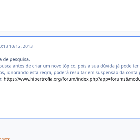
20:13
10/12, 2013
ta de pesquisa.
busca antes de criar um novo tópico, pois a sua dúvida já pode ter 
os, ignorando esta regra, poderá resultar em suspensão da conta p
m:
https://www.hipertrofia.org/forum/index.php?app=forums&modu
posts.