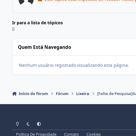
Ir para a lista de tópicos
Quem Está Navegando
Nenhum usuário registrado visualizando esta página.
Início do fórum
Fórum
Lixeira
[Falta de Pesquisa]
Modo Claro
Modo Escuro
Preferência do Sistema
Política De Privacidade
Contato
Cookies