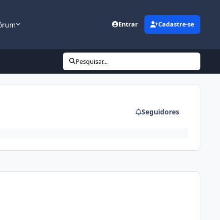
órum
Entrar
Cadastre-se
Pesquisar...
Seguidores