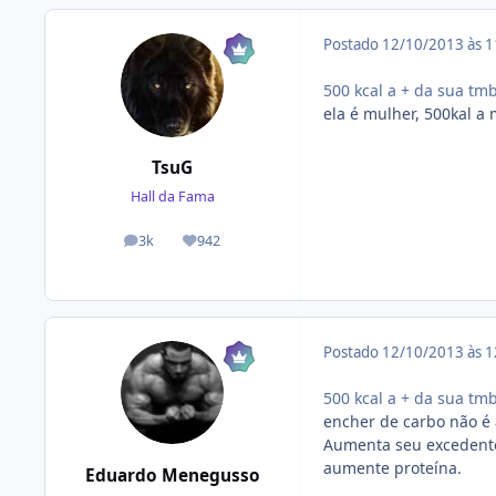
Postado
12/10/2013 às 
500 kcal a + da sua tmb
ela é mulher, 500kal a 
TsuG
Hall da Fama
3k
942
posts
Reputação
Postado
12/10/2013 às 
500 kcal a + da sua tmb
encher de carbo não é 
Aumenta seu excedente 
aumente proteína.
Eduardo Menegusso