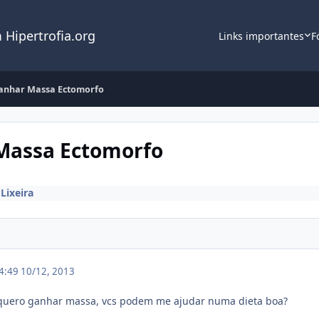
 Hipertrofia.org
Links importantes
F
Ganhar Massa Ectomorfo
 Massa Ectomorfo
m
Lixeira
04:49
10/12, 2013
quero ganhar massa, vcs podem me ajudar numa dieta boa?