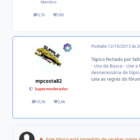
Membro
3,7k
290
posts
Reputação
Postado
12/10/2013 às 
Tópico fechado por fal
- Uso da Busca - Use a 
desnecessária de tópic
Leia as regras do fóru
mpcosta82
Supermoderador
10,3k
2,6k
posts
Reputação
Este tópico está impedido de receber novos 