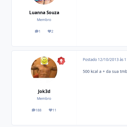
Luanna Souza
Membro
1
2
posts
Reputação
Postado
12/10/2013 às 
500 kcal a + da sua tmb
Jok3d
Membro
188
11
posts
Reputação