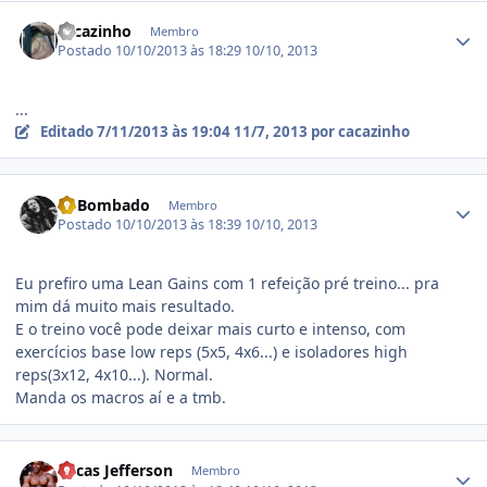
Estatísticas do autor
cacazinho
Membro
Postado
10/10/2013 às 18:29
10/10, 2013
...
Editado
7/11/2013 às 19:04
11/7, 2013
por cacazinho
Estatísticas do autor
BoBombado
Membro
Postado
10/10/2013 às 18:39
10/10, 2013
Eu prefiro uma Lean Gains com 1 refeição pré treino... pra
mim dá muito mais resultado.
E o treino você pode deixar mais curto e intenso, com
exercícios base low reps (5x5, 4x6...) e isoladores high
reps(3x12, 4x10...). Normal.
Manda os macros aí e a tmb.
Estatísticas do autor
Lucas Jefferson
Membro