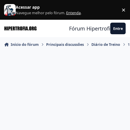
Ir para conteúdo
Acessar app
×
F
Navegue melhor pelo fórum.
Entenda
.
Fórum Hipertrofia.org
Entre
Início do fórum
Principais discussões
Diário de Treino
1