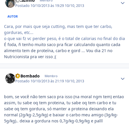
cacazinho
Membro
Postado
10/10/2013 às 19:29
10/10, 2013
AUTOR
Cara, por mais que seja cutting, mas tem que ter carbo,
gorduras, etc...
o que vai fz vc perder peso, é o total de calorias no final do dia
É foda, ñ tenho muito saco pra ficar calculando quanto cada
alimento tem de proteína, carbo e gord ... Vou dia 21 no
Nutricionista pra ver isso ;(
Estatísticas do autor
BoBombado
Membro
Postado
10/10/2013 às 21:19
10/10, 2013
bom, se você não tem saco pra isso (na moral ngm tem) entao
assim, tu sabe oq tem proteina, tu sabe oq tem carbo e tu
sabe oq tem gordura, só manter a proteina deixando ela
normal (2g/kg-2,5g/kg) e baixar o carbo meu amigo (3g/kg-
5g/kg).. deixa a gordura nos 0,7g/kg-0,9g/kg e palll