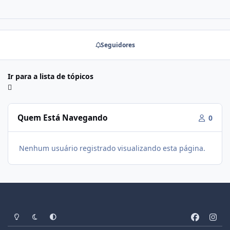
Seguidores
Ir para a lista de tópicos
Quem Está Navegando
0
Nenhum usuário registrado visualizando esta página.
Modo Claro
Modo Escuro
Preferência do Sistema
f
i
a
n