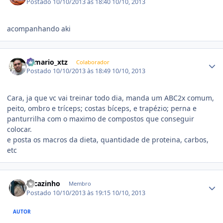
Postado
10/10/2013 às 18:40
10/10, 2013
acompanhando aki
Estatísticas do autor
romario_xtz
Colaborador
Postado
10/10/2013 às 18:49
10/10, 2013
Cara, ja que vc vai treinar todo dia, manda um ABC2x comum,
peito, ombro e tríceps; costas bíceps, e trapézio; perna e
panturrilha com o maximo de compostos que conseguir
colocar.
e posta os macros da dieta, quantidade de proteina, carbos,
etc
Estatísticas do autor
cacazinho
Membro
Postado
10/10/2013 às 19:15
10/10, 2013
AUTOR