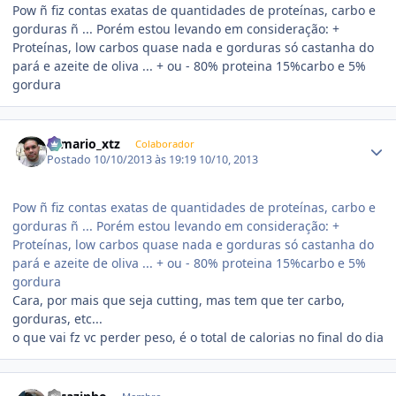
Pow ñ fiz contas exatas de quantidades de proteínas, carbo e
gorduras ñ ... Porém estou levando em consideração: +
Proteínas, low carbos quase nada e gorduras só castanha do
pará e azeite de oliva ... + ou - 80% proteina 15%carbo e 5%
gordura
Estatísticas do autor
romario_xtz
Colaborador
Postado
10/10/2013 às 19:19
10/10, 2013
Pow ñ fiz contas exatas de quantidades de proteínas, carbo e
gorduras ñ ... Porém estou levando em consideração: +
Proteínas, low carbos quase nada e gorduras só castanha do
pará e azeite de oliva ... + ou - 80% proteina 15%carbo e 5%
gordura
Cara, por mais que seja cutting, mas tem que ter carbo,
gorduras, etc...
o que vai fz vc perder peso, é o total de calorias no final do dia
Estatísticas do autor