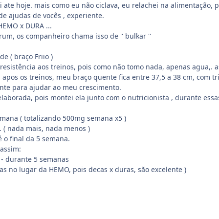
 ate hoje. mais como eu não ciclava, eu relachei na alimentação, p
de ajudas de vocês , experiente.
 HEMO x DURA ...
um, os companheiro chama isso de '' bulkar ''
e ( braço Friio )
 resistência aos treinos, pois como não tomo nada, apenas agua,. a
, apos os treinos, meu braço quente fica entre 37,5 a 38 cm, com 
nte para ajudar ao meu crescimento.
laborada, pois montei ela junto com o nutricionista , durante essa
emana ( totalizando 500mg semana x5 )
. ( nada mais, nada menos )
é o final da 5 semana.
assim:
- durante 5 semanas
as no lugar da HEMO, pois decas x duras, são excelente )