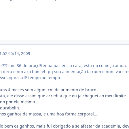
11:52
05/14, 2009
er???com 36 de braço?tenha paciencia cara, esta no começo ainda.
m deca e nm axo bom eh pq sua alimentação ta ruim e num vai cres
sso agora...dê tempo ao tempo.
az uns 4 meses sem algum cm de aumento de braço.
sta, ele disse assim que acredita que eu ja cheguei ao meu limite.
ado por ele mesmo.....
- durabolin.
timos ganhos de massa, e uma boa forma corporal....
o bem os ganhos, mais fui obrigado a se afastar da academia, dev