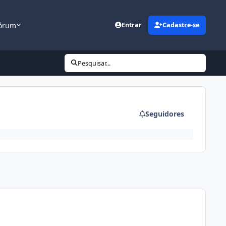
órum
Entrar
Cadastre-se
Pesquisar...
Seguidores