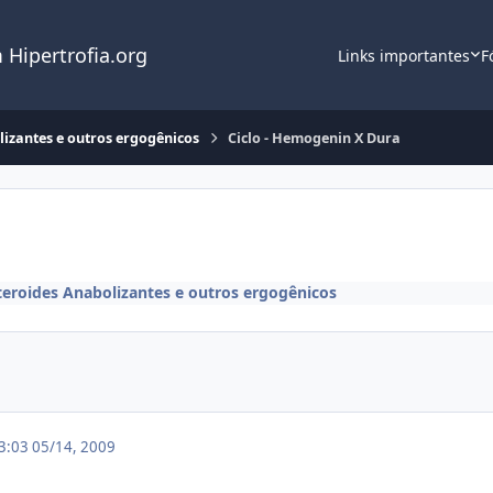
 Hipertrofia.org
Links importantes
F
lizantes e outros ergogênicos
Ciclo - Hemogenin X Dura
teroides Anabolizantes e outros ergogênicos
03:03
05/14, 2009