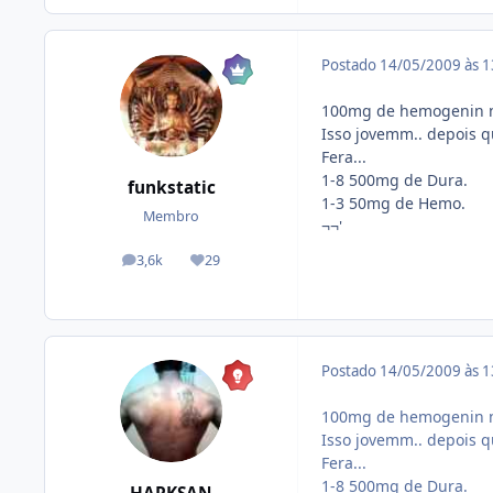
Postado
14/05/2009 às 
100mg de hemogenin no
Isso jovemm.. depois q
Fera...
1-8 500mg de Dura.
funkstatic
1-3 50mg de Hemo.
Membro
¬¬'
3,6k
29
posts
Reputação
Postado
14/05/2009 às 
100mg de hemogenin no
Isso jovemm.. depois q
Fera...
1-8 500mg de Dura.