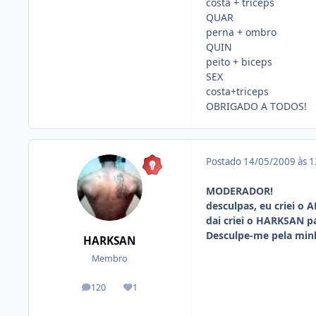
costa + triceps
QUAR
perna + ombro
QUIN
peito + biceps
SEX
costa+triceps
OBRIGADO A TODOS!
Postado
14/05/2009 às 
MODERADOR!
desculpas, eu criei o
dai criei o HARKSAN pa
Desculpe-me pela minh
HARKSAN
Membro
120
1
posts
Reputação