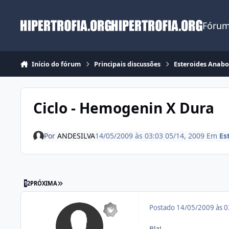
Ir para conteúdo
Fórum
Início do fórum
Principais discussões
Esteroides Anabo
Ciclo - Hemogenin X Dura
Por
ANDESILVA
14/05/2009 às 03:03
05/14, 2009
Em
Es
ÚLTIMA PÁGINA
1
2
PRÓXIMA
Postado
14/05/2009 às 
Blz!