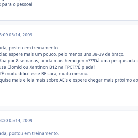
 para o pessoal
03:09
05/14, 2009
ada, postou em treinamento.
clar, espere mais um pouco, pelo menos uns 38-39 de braço.
7aa por 8 semanas, ainda mais hemogenin???Dá uma pesquisada c
usa Clomid ou Xantinon B12 na TPC???É piada?
?É muito dificil esse BF cara, muito mesmo.
uise mais e leia mais sobre AE's e espere chegar mais próximo ao 
03:30
05/14, 2009
ada, postou em treinamento.