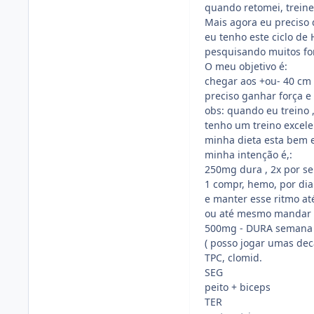
quando retomei, treinei
Mais agora eu preciso 
eu tenho este ciclo de
pesquisando muitos for
O meu objetivo é:
chegar aos +ou- 40 cm d
preciso ganhar força e
obs: quando eu treino 
tenho um treino excele
minha dieta esta bem e
minha intenção é,:
250mg dura , 2x por s
1 compr, hemo, por dia
e manter esse ritmo at
ou até mesmo mandar 
500mg - DURA semana 
( posso jogar umas dec
TPC, clomid.
SEG
peito + biceps
TER