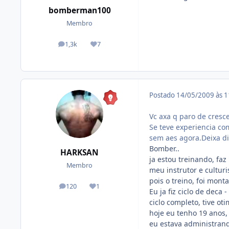
bomberman100
Membro
1,3k
7
posts
Reputação
Postado
14/05/2009 às 
Vc axa q paro de cresc
Se teve experiencia co
sem aes agora.Deixa di
Bomber..
HARKSAN
ja estou treinando, f
Membro
meu instrutor e culturi
pois o treino, foi mont
120
1
posts
Reputação
Eu ja fiz ciclo de deca 
ciclo completo, tive o
hoje eu tenho 19 anos,
eu estava administrand