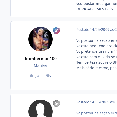
vou postar meu ganhos
OBRIGADO MESTRES
Postado
14/05/2009 às 
Vc postou na seção err
Vc esta pequeno pra ci
Vc pretende usar um 1
Vc esta com duvida se 
bomberman100
Tem certeza sobre o BF
Membro
Mais sério mesmo, pesq
1,3k
7
posts
Reputação
Postado
14/05/2009 às 
Vc postou na seção err