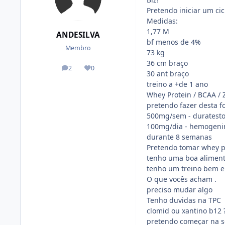
Pretendo iniciar um ci
Medidas:
1,77 M
ANDESILVA
bf menos de 4%
Membro
73 kg
36 cm braço
2
0
posts
Reputação
30 ant braço
treino a +de 1 ano
Whey Protein / BCAA / 
pretendo fazer desta f
500mg/sem - duratesto
100mg/dia - hemogeni
durante 8 semanas
Pretendo tomar whey pr
tenho uma boa aliment
tenho um treino bem el
O que vocês acham .
preciso mudar algo
Tenho duvidas na TPC
clomid ou xantino b12 
pretendo começar na s