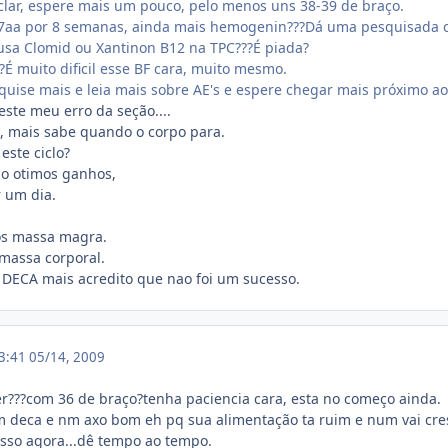
clar, espere mais um pouco, pelo menos uns 38-39 de braço.
7aa por 8 semanas, ainda mais hemogenin???Dá uma pesquisada c
usa Clomid ou Xantinon B12 na TPC???É piada?
?É muito dificil esse BF cara, muito mesmo.
uise mais e leia mais sobre AE's e espere chegar mais próximo ao 
este meu erro da seção....
te, mais sabe quando o corpo para.
este ciclo?
ejo otimos ganhos,
r um dia.
os massa magra.
 massa corporal.
m DECA mais acredito que nao foi um sucesso.
03:41
05/14, 2009
er???com 36 de braço?tenha paciencia cara, esta no começo ainda.
m deca e nm axo bom eh pq sua alimentação ta ruim e num vai cres
sso agora...dê tempo ao tempo.