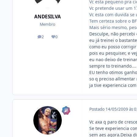
Vc esta pequeno pra ci
Vc pretende usar um 1
Vc esta com duvida se 
ANDESILVA
Tem certeza sobre o BF
Membro
Mais sério mesmo, pesq
Desculpe, não percebi 
2
0
posts
Reputação
eu já treinei o bastan
como eu posso corrigir 
pois eu pesquiser, e v
eu nao deixo de treina
sempre to treinando....
EU tenho otimos ganh
so q preciso allmentar
ja tive experiencia co
Postado
14/05/2009 às 
Vc axa q paro de cresc
Se teve experiencia co
sem aes agora.Deixa di