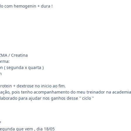
clo com hemogenin + dura !
ZMA / Creatina
orma:
n ( segunda x quarta )
n
otein + dextrose no inicio ao fim.
ação, pois tenho acompanhamento do meu treinador na academia,
aborado para ajudar nos ganhos desse '' ciclo ''
?
egunda que vem , dia 18/05