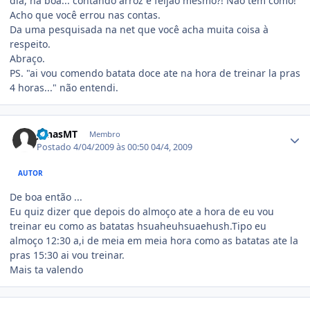
dia, na boa... contando arroz e feijão mesmo?! Não tem como!
Acho que você errou nas contas.
Da uma pesquisada na net que você acha muita coisa à
respeito.
Abraço.
PS. "ai vou comendo batata doce ate na hora de treinar la pras
4 horas..." não entendi.
Estatísticas do autor
JonasMT
Membro
Postado
4/04/2009 às 00:50
04/4, 2009
AUTOR
De boa então ...
Eu quiz dizer que depois do almoço ate a hora de eu vou
treinar eu como as batatas hsuaheuhsuaehush.Tipo eu
almoço 12:30 a,i de meia em meia hora como as batatas ate la
pras 15:30 ai vou treinar.
Mais ta valendo
Estatísticas do autor