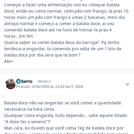
Começei a fazer uma alimentação isso eu coloquei batata
doce, então eu como normal, cedo pão com frango, la pras 10
horas mais um pão com frango e umas 2 bananas, meio dia
almoço normal e começo a comer a batata doce, ai vou
comendo batata doce ate na hora de treinar la pras 4
horas...Em fim
Queria saber se comer batata doce da barriga? .Pq tenho
tendecia a engordar, to comendo pro volta de um 1 kilo de
batata doce por dia sera que ta bom ?
Ate+
Estatísticas do autor
Roberto
Membro
Postado
3/04/2009 às 22:43
04/3, 2009
Batata doce não vai engordar se você comer a quantidade
necessária na hora certa.
Qualquer coisa engorda, tudo depende... sabe aquele ditado
"A dose faz o veneno"?!
Mas cara, eu duvido que você coma 1kg de batata doce por