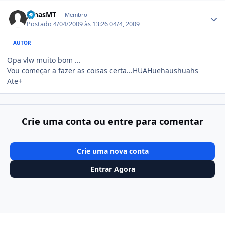
Estatísticas do autor
JonasMT
Membro
Postado
4/04/2009 às 13:26
04/4, 2009
AUTOR
Opa vlw muito bom ...
Vou começar a fazer as coisas certa...HUAHuehaushuahs
Ate+
Crie uma conta ou entre para comentar
Crie uma nova conta
Entrar Agora