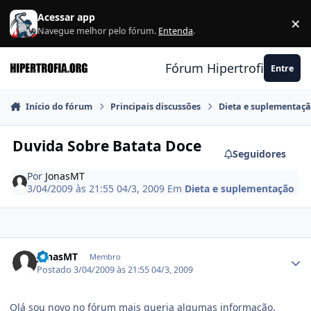
Ir para conteúdo
Acessar app
×
F
Navegue melhor pelo fórum.
Entenda
.
Fórum Hipertrofia.org
Entre
Início do fórum
Principais discussões
Dieta e suplementaç
Duvida Sobre Batata Doce
Seguidores
Por
JonasMT
3/04/2009 às 21:55
04/3, 2009
Em
Dieta e suplementação
Estatísticas do autor
JonasMT
Membro
Postado
3/04/2009 às 21:55
04/3, 2009
Olá sou novo no fórum mais queria algumas informação.