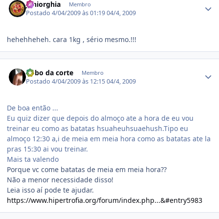
juniorghia
Membro
Postado
4/04/2009 às 01:19
04/4, 2009
hehehheheh. cara 1kg , sério mesmo.!!!
Estatísticas do autor
Bobo da corte
Membro
Postado
4/04/2009 às 12:15
04/4, 2009
De boa então ...
Eu quiz dizer que depois do almoço ate a hora de eu vou
treinar eu como as batatas hsuaheuhsuaehush.Tipo eu
almoço 12:30 a,i de meia em meia hora como as batatas ate la
pras 15:30 ai vou treinar.
Mais ta valendo
Porque vc come batatas de meia em meia hora??
Não a menor necessidade disso!
Leia isso aí pode te ajudar.
https://www.hipertrofia.org/forum/index.php...&#entry5983