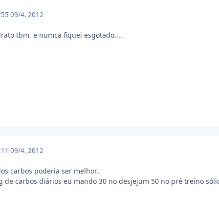
9:55
09/4, 2012
rato tbm, e numca fiquei esgotado....
0:11
09/4, 2012
dos carbos poderia ser melhor..
 de carbos diários eu mando 30 no desjejum 50 no pré treino sólid