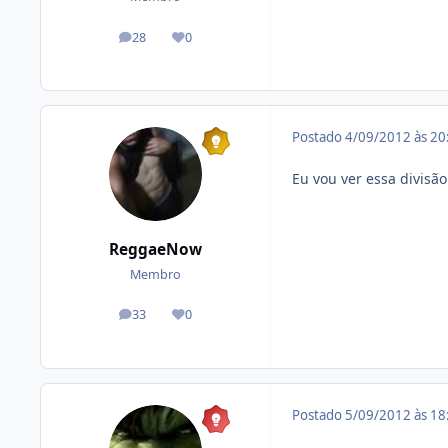
28
0
posts
Reputação
Postado
4/09/2012 às 2
Eu vou ver essa divisã
ReggaeNow
Membro
33
0
posts
Reputação
Postado
5/09/2012 às 1