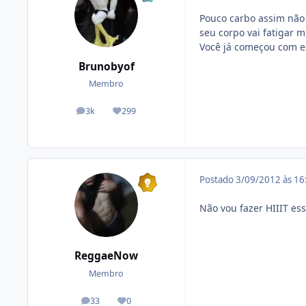
Pouco carbo assim não é
seu corpo vai fatigar m
Você já começou com es
Brunobyof
Membro
3k
299
posts
Reputação
Postado
3/09/2012 às 1
Não vou fazer HIIIT es
ReggaeNow
Membro
33
0
posts
Reputação