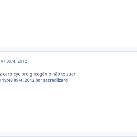
9:47
09/4, 2012
 carb-cyc pro glicogênio não te zuar
s 19:48
09/4, 2012
por sacredlizard