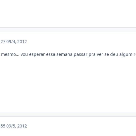
0:27
09/4, 2012
o mesmo... vou esperar essa semana passar pra ver se deu algum re
8:55
09/5, 2012