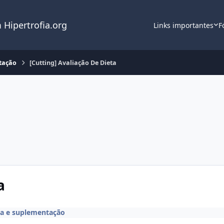
 Hipertrofia.org
Links importantes
F
tação
[Cutting] Avaliação De Dieta
a
ta e suplementação