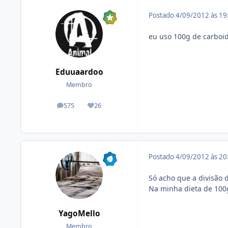
Postado
4/09/2012 às 1
eu uso 100g de carboid
Eduuaardoo
Membro
575
26
posts
Reputação
Postado
4/09/2012 às 2
Só acho que a divisão 
Na minha dieta de 100g
YagoMello
Membro