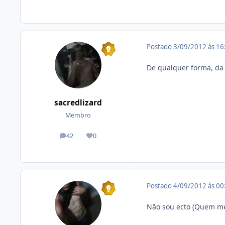
Postado
3/09/2012 às 1
De qualquer forma, da
sacredlizard
Membro
42
0
posts
Reputação
Postado
4/09/2012 às 0
Não sou ecto (Quem me 