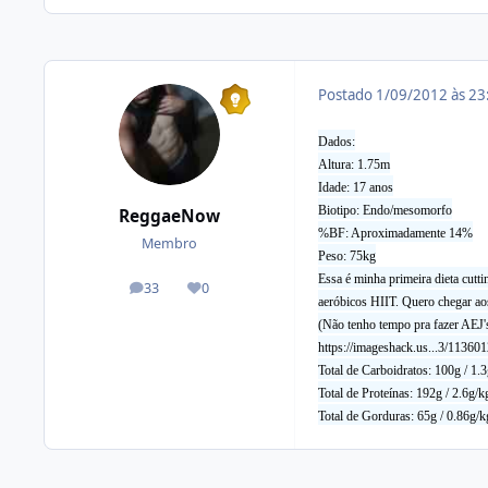
Postado
1/09/2012 às 2
Dados:
Altura: 1.75m
Idade: 17 anos
Biotipo: Endo/mesomorfo
ReggaeNow
%BF: Aproximadamente 14%
Membro
Peso: 75kg
Essa é minha primeira dieta cut
33
0
posts
Reputação
aeróbicos HIIT. Quero chegar ao
(Não tenho tempo pra fazer AEJ's
https://imageshack.us...3/11360
Total de Carboidratos: 100g / 1.
Total de Proteínas: 192g / 2.6g/k
Total de Gorduras: 65g / 0.86g/k