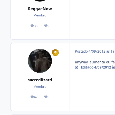
ReggaeNow
Membro
33
0
posts
Reputação
Postado
4/09/2012 às 1
anyway, aumenta ou faz
Editado
4/09/2012 à
sacredlizard
Membro
42
0
posts
Reputação