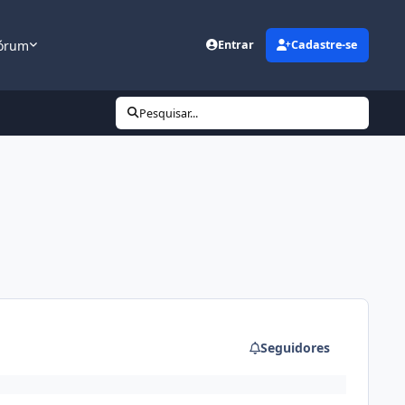
órum
Entrar
Cadastre-se
Pesquisar...
Seguidores