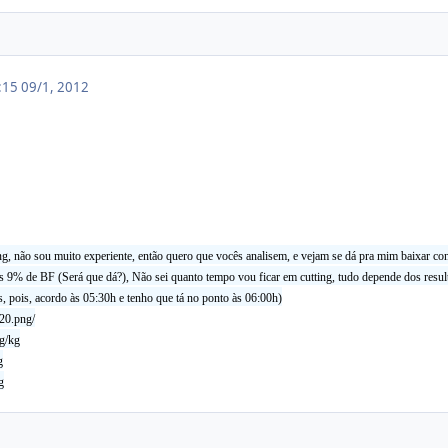
3:15
09/1, 2012
ting, não sou muito experiente, então quero que vocês analisem, e vejam se dá pra mim baixar
s 9% de BF (Será que dá?), Não sei quanto tempo vou ficar em cutting, tudo depende dos resul
, pois, acordo às 05:30h e tenho que tá no ponto às 06:00h)
120.png/
3g/kg
g
g