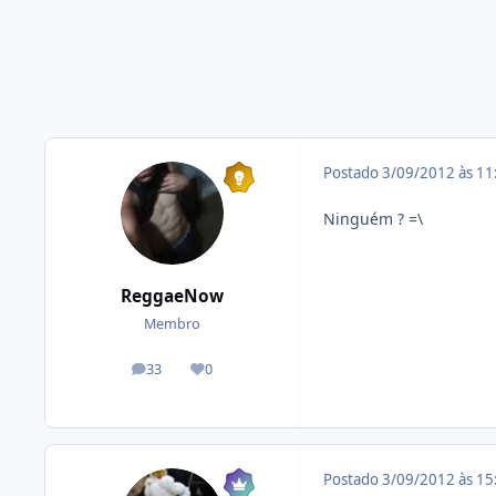
Postado
3/09/2012 às 1
Ninguém ? =\
ReggaeNow
Membro
33
0
posts
Reputação
Postado
3/09/2012 às 1