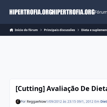
Ir para conteúdo
Fórum
Início do fórum
Principais discussões
Dieta e suplemen
[Cutting] Avaliação De Diet
Por
ReggaeNow
1/09/2012 às 23:15
09/1, 2012
Em
Die