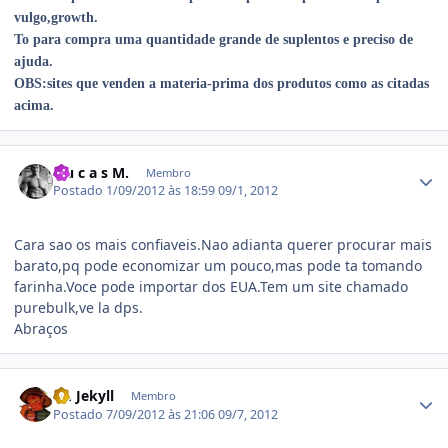
vulgo,growth.
To para compra uma quantidade grande de suplentos e preciso de
ajuda.
OBS:sites que venden a materia-prima dos produtos como as citadas
acima.
Estatísticas do autor
L u c a s M.
Membro
Postado
1/09/2012 às 18:59
09/1, 2012
Cara sao os mais confiaveis.Nao adianta querer procurar mais
barato,pq pode economizar um pouco,mas pode ta tomando
farinha.Voce pode importar dos EUA.Tem um site chamado
purebulk,ve la dps.
Abraços
Estatísticas do autor
Dr. Jekyll
Membro
Postado
7/09/2012 às 21:06
09/7, 2012