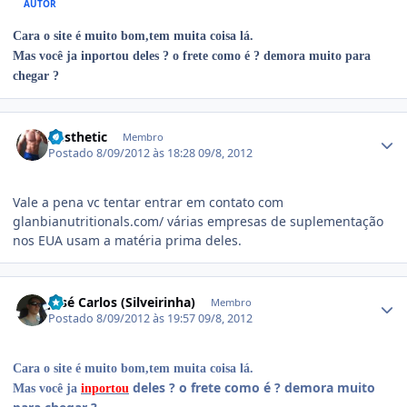
AUTOR
Cara o site é muito bom,tem muita coisa lá.
Mas você ja inportou deles ? o frete como é ? demora muito para
chegar ?
Estatísticas do autor
Aesthetic
Membro
Postado
8/09/2012 às 18:28
09/8, 2012
Vale a pena vc tentar entrar em contato com
glanbianutritionals.com/ várias empresas de suplementação
nos EUA usam a matéria prima deles.
Estatísticas do autor
José Carlos (Silveirinha)
Membro
Postado
8/09/2012 às 19:57
09/8, 2012
Cara o site é muito bom,tem muita coisa lá.
deles ? o frete como é ? demora muito
Mas você ja
inportou