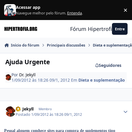
Ir para conteúdo
Acessar app
×
F
Navegue melhor pelo fórum.
Entenda
.
Fórum Hipertrofia.org
Entre
Início do fórum
Principais discussões
Dieta e suplementaç
Ajuda Urgente
Seguidores
Por
Dr. Jekyll
1/09/2012 às 18:26
09/1, 2012
Em
Dieta e suplementação
Estatísticas do autor
Dr. Jekyll
Membro
Postado
1/09/2012 às 18:26
09/1, 2012
Pesoal alquem comhece sites para compra de suplementos tipo