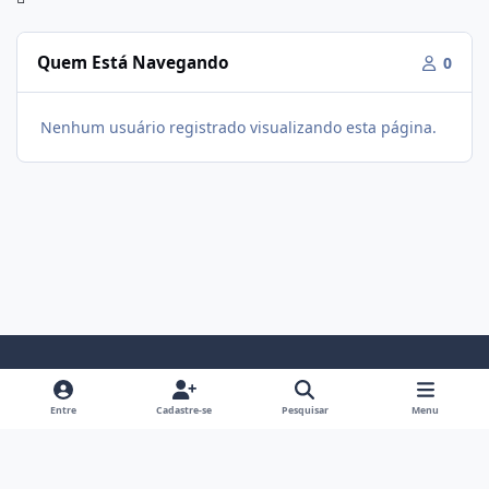
Quem Está Navegando
0
Nenhum usuário registrado visualizando esta página.
Modo Claro
Modo Escuro
Preferência do Sistema
f
i
Entre
Cadastre-se
Pesquisar
Menu
a
n
Política De Privacidade
Contato
Cookies
c
s
Fórum Hipertrofia
Powered by
Invision Community
e
t