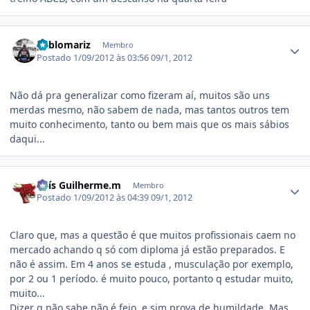
Estatísticas do autor
pablomariz
Membro
Postado
1/09/2012 às 03:56
09/1, 2012
Não dá pra generalizar como fizeram aí, muitos são uns
merdas mesmo, não sabem de nada, mas tantos outros tem
muito conhecimento, tanto ou bem mais que os mais sábios
daqui...
Estatísticas do autor
Luís Guilherme.m
Membro
Postado
1/09/2012 às 04:39
09/1, 2012
Claro que, mas a questão é que muitos profissionais caem no
mercado achando q só com diploma já estão preparados. E
não é assim. Em 4 anos se estuda , musculação por exemplo,
por 2 ou 1 período. é muito pouco, portanto q estudar muito,
muito...
Dizer q não sabe não é feio, e sim prova de humildade. Mas