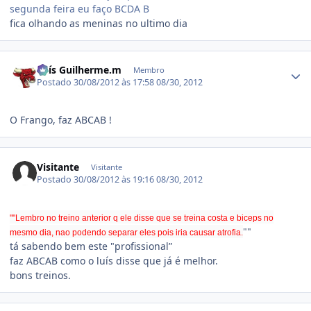
segunda feira eu faço BCDA B
fica olhando as meninas no ultimo dia
Estatísticas do autor
Luís Guilherme.m
Membro
Postado
30/08/2012 às 17:58
08/30, 2012
O Frango, faz ABCAB !
Visitante
Visitante
Postado
30/08/2012 às 19:16
08/30, 2012
""Lembro no treino anterior q ele disse que se treina costa e biceps no
""
mesmo dia, nao podendo separar eles pois iria causar atrofia.
tá sabendo bem este "profissional”
faz ABCAB como o luís disse que já é melhor.
bons treinos.
Estatísticas do autor