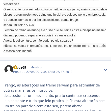
terceira vez.
O treino anterior o treinador colocou peito e triceps junto, assim como costa e
biceps; porém neste novo treino que iniciei ele colocou peito e ombro, costa
e trapézio, pernas, e por fim biceps triceps e ante braço,
sendo um treino ABCD.
Lembro no treino anterior q ele disse que se treina costa e biceps no mesmo
dia, nao podendo separar eles pois iria causar atrofia.
Agora fiquei confuso, se não pode, pq ele separou?
não sei se vale a informação, mas tomo creatina antes do treino, malto após,
e massa pela manhã
Estatísticas do autor
Claus69
Membro
Postado
27/08/2012 às 17:48
08/27, 2012
Frango, as alterações em treino servem para estimular de
outras maneiras os musculos,
desacostumar um movimento, pra tu continuar crescendo
leio bastante e tudo que leio pratico, ja fiz esta alteração com
um treino parecido com este seu, porem abcx2