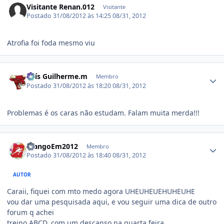
Visitante Renan.012
Visitante
Postado
31/08/2012 às 14:25
08/31, 2012
Atrofia foi foda mesmo viu
Estatísticas do autor
Luís Guilherme.m
Membro
Postado
31/08/2012 às 18:20
08/31, 2012
Problemas é os caras não estudam. Falam muita merda!!!
Estatísticas do autor
FrangoEm2012
Membro
Postado
31/08/2012 às 18:40
08/31, 2012
AUTOR
Caraii, fiquei com mto medo agora UHEUHEUEHUHEUHE
vou dar uma pesquisada aqui, e vou seguir uma dica de outro
forum q achei
treino ABCD, com um descanso na quarta feira