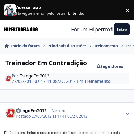
Ir para conteúdo
Acessar app
×
F
Navegue melhor pelo fórum.
Entenda
.
Fórum Hipertrofia.org
Entre
Início do fórum
Principais discussões
Treinamento
Trei
Treinador Em Contradição
Seguidores
Por
FrangoEm2012
27/08/2012 às 17:41
08/27, 2012
Em
Treinamento
Estatísticas do autor
FrangoEm2012
Membro
Postado
27/08/2012 às 17:41
08/27, 2012
Então galera, treino a pouco menos de 1 ano, e meu treino mudou pela