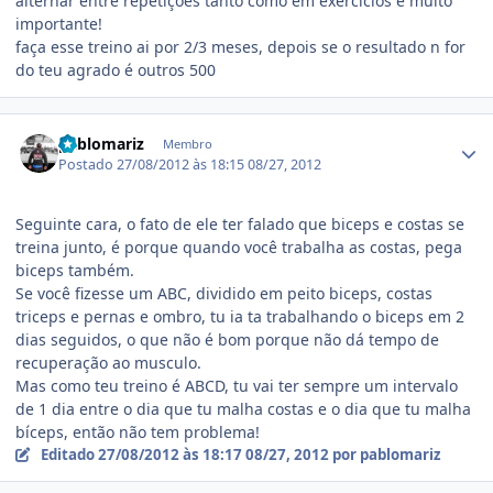
alternar entre repetiçoes tanto como em exercicios é muito
importante!
faça esse treino ai por 2/3 meses, depois se o resultado n for
do teu agrado é outros 500
Estatísticas do autor
pablomariz
Membro
Postado
27/08/2012 às 18:15
08/27, 2012
Seguinte cara, o fato de ele ter falado que biceps e costas se
treina junto, é porque quando você trabalha as costas, pega
biceps também.
Se você fizesse um ABC, dividido em peito biceps, costas
triceps e pernas e ombro, tu ia ta trabalhando o biceps em 2
dias seguidos, o que não é bom porque não dá tempo de
recuperação ao musculo.
Mas como teu treino é ABCD, tu vai ter sempre um intervalo
de 1 dia entre o dia que tu malha costas e o dia que tu malha
bíceps, então não tem problema!
Editado
27/08/2012 às 18:17
08/27, 2012
por pablomariz