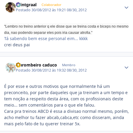
Saintgraal
Colaborador
Postado
30/08/2012 às 19:21
08/30, 2012
"Lembro no treino anterior q ele disse que se treina costa e biceps no mesmo
dia, nao podendo separar eles pois iria causar atrofia."
Tá sabendo bem esse personal eim... kkkk
crei deus pai
Estatísticas do autor
Marombeiro caduco
Membro
Postado
30/08/2012 às 19:32
08/30, 2012
É por esse e outros motivos que normalmente há um
preconceito, por parte daqueles que ja treinam a um tempo e
tem noção a respeito desta área, com os profissionais deste
meio... sem comentários para o que ele falou.
Cara pra treinos ABCD é essa a divisao normal mesmo, porém,
acho melhor tu fazer abcab,cabca,etc como disseram, ainda
mais pelo fato de tu querer treinar 5x.