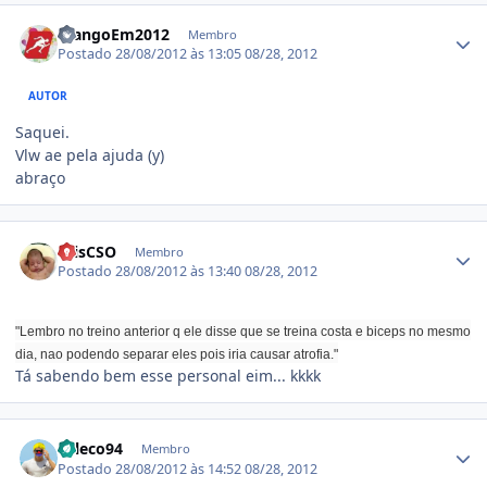
Estatísticas do autor
FrangoEm2012
Membro
Postado
28/08/2012 às 13:05
08/28, 2012
AUTOR
Saquei.
Vlw ae pela ajuda (y)
abraço
Estatísticas do autor
CrisCSO
Membro
Postado
28/08/2012 às 13:40
08/28, 2012
"Lembro no treino anterior q ele disse que se treina costa e biceps no mesmo
dia, nao podendo separar eles pois iria causar atrofia."
Tá sabendo bem esse personal eim... kkkk
Estatísticas do autor
Leleco94
Membro
Postado
28/08/2012 às 14:52
08/28, 2012