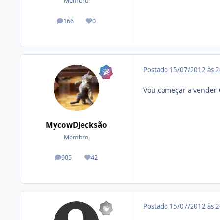
Membro
166
0
posts
Reputação
Postado
15/07/2012 às 
Vou começar a vender GH
MycowDJecksão
Membro
905
42
posts
Reputação
Postado
15/07/2012 às 