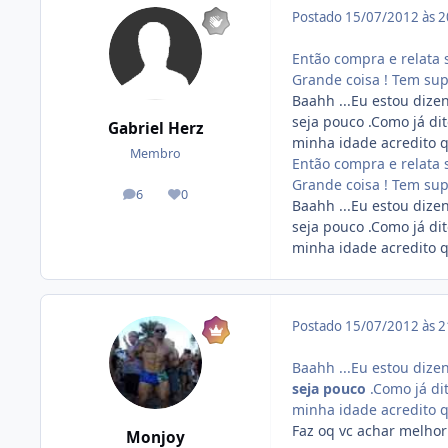
Postado
15/07/2012 às 
Então compra e relata 
Grande coisa ! Tem sup
Baahh ...Eu estou diz
seja pouco .Como já di
Gabriel Herz
minha idade acredito q
Membro
Então compra e relata 
Grande coisa ! Tem sup
6
0
posts
Reputação
Baahh ...Eu estou diz
seja pouco .Como já di
minha idade acredito q
Postado
15/07/2012 às 
Baahh ...Eu estou diz
seja pouco
.Como já di
minha idade acredito q
Faz oq vc achar melhor
Monjoy