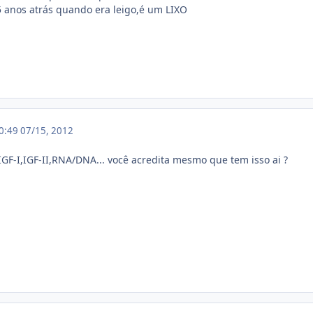
 5 anos atrás quando era leigo,é um LIXO
20:49
07/15, 2012
IGF-I,IGF-II,RNA/DNA... você acredita mesmo que tem isso ai ?