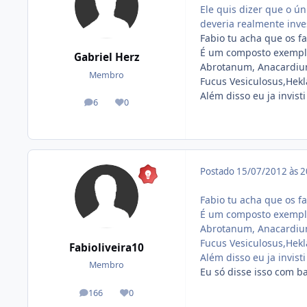
Ele quis dizer que o ú
deveria realmente inves
Fabio tu acha que os f
É um composto exemplo 
Gabriel Herz
Abrotanum, Anacardium 
Membro
Fucus Vesiculosus,Hekl
Além disso eu ja invist
6
0
posts
Reputação
Postado
15/07/2012 às 
Fabio tu acha que os f
É um composto exemplo 
Abrotanum, Anacardium 
Fucus Vesiculosus,Hekl
Fabioliveira10
Além disso eu ja invist
Membro
Eu só disse isso com b
166
0
posts
Reputação