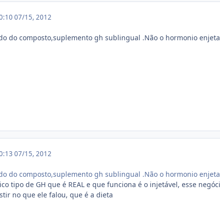
20:10
07/15, 2012
do do composto,suplemento gh sublingual .Não o hormonio enjetav
20:13
07/15, 2012
do do composto,suplemento gh sublingual .Não o hormonio enjetav
nico tipo de GH que é REAL e que funciona é o injetável, esse negó
tir no que ele falou, que é a dieta