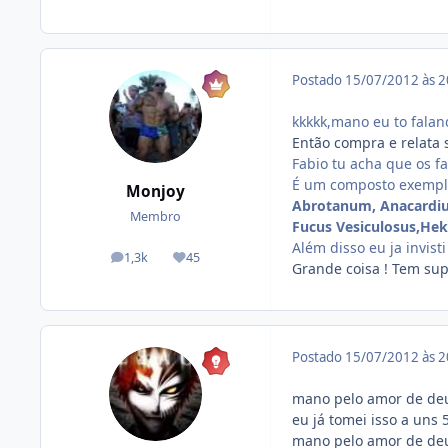
Postado
15/07/2012 às 
kkkkk,mano eu to falan
Então compra e relata 
Fabio tu acha que os f
É um composto exempl
Monjoy
Abrotanum, Anacardium
Membro
Fucus Vesiculosus,Hek
Além disso eu ja invist
1,3k
45
posts
Reputação
Grande coisa ! Tem sup
Postado
15/07/2012 às 
mano pelo amor de deus
eu já tomei isso a uns
mano pelo amor de deus