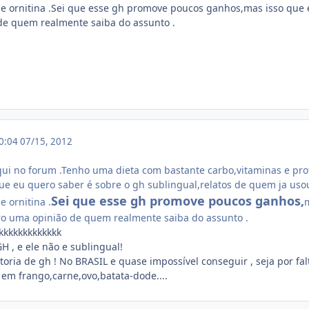
e ornitina .Sei que esse gh promove poucos ganhos,mas isso que 
de quem realmente saiba do assunto .
20:04
07/15, 2012
qui no forum .Tenho uma dieta com bastante carbo,vitaminas e prot
e eu quero saber é sobre o gh sublingual,relatos de quem ja uso
Sei que esse gh promove poucos ganhos,
 ornitina .
ro uma opinião de quem realmente saiba do assunto .
kkkkkkkkkkkkk
H , e ele não e sublingual!
ria de gh ! No BRASIL e quase impossível conseguir , seja por falt
 em frango,carne,ovo,batata-dode....