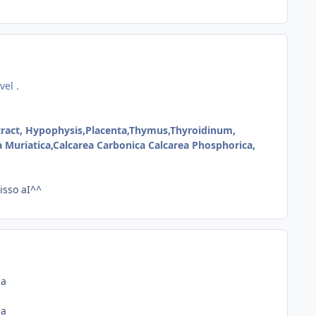
el .
xtract, Hypophysis,Placenta,Thymus,Thyroidinum,
Muriatica,Calcarea Carbonica Calcarea Phosphorica,
isso aI^^
na
na