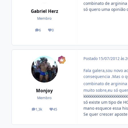
combinato de arginina 
só quero uma opinião 
Gabriel Herz
Membro
6
0
posts
Reputação
Postado
15/07/2012 às 
Fala galera,sou novo a
consequencia .Mas o qu
combinato de arginina e
muito sobre,eu só que
Monjoy
kkkkkkkkkkkkkkkkkkkkkk
Membro
só existe um tipo de HG
mano esquece essa histo
1,3k
45
posts
Reputação
Se quer crescer aposte