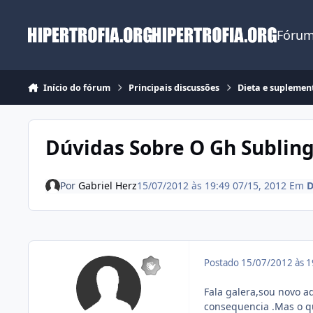
Ir para conteúdo
Fórum
Início do fórum
Principais discussões
Dieta e suplemen
Dúvidas Sobre O Gh Sublin
Por
Gabriel Herz
15/07/2012 às 19:49
07/15, 2012
Em
D
Postado
15/07/2012 às 
Fala galera,sou novo a
consequencia .Mas o qu