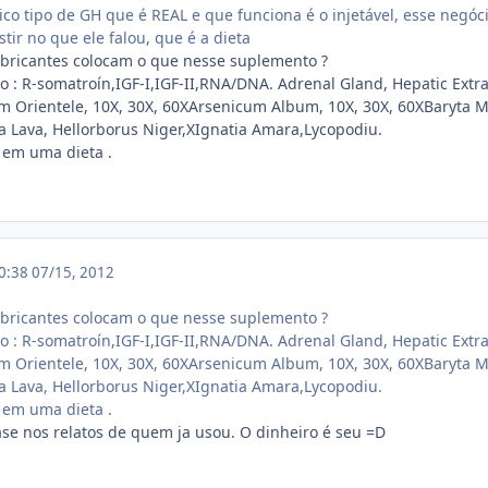
nico tipo de GH que é REAL e que funciona é o injetável, esse negó
tir no que ele falou, que é a dieta
abricantes colocam o que nesse suplemento ?
: R-somatroín,IGF-I,IGF-II,RNA/DNA. Adrenal Gland, Hepatic Extr
Orientele, 10X, 30X, 60XArsenicum Album, 10X, 30X, 60XBaryta Mu
a Lava, Hellorborus Niger,XIgnatia Amara,Lycopodiu.
i em uma dieta .
20:38
07/15, 2012
abricantes colocam o que nesse suplemento ?
: R-somatroín,IGF-I,IGF-II,RNA/DNA. Adrenal Gland, Hepatic Extr
Orientele, 10X, 30X, 60XArsenicum Album, 10X, 30X, 60XBaryta Mu
a Lava, Hellorborus Niger,XIgnatia Amara,Lycopodiu.
i em uma dieta .
ase nos relatos de quem ja usou. O dinheiro é seu =D