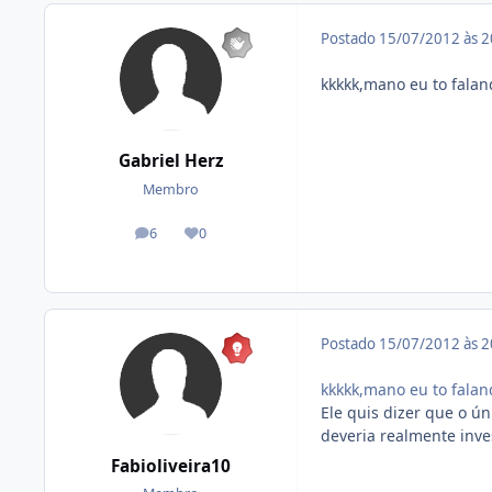
Postado
15/07/2012 às 
kkkkk,mano eu to falan
Gabriel Herz
Membro
6
0
posts
Reputação
Postado
15/07/2012 às 
kkkkk,mano eu to falan
Ele quis dizer que o ú
deveria realmente inves
Fabioliveira10