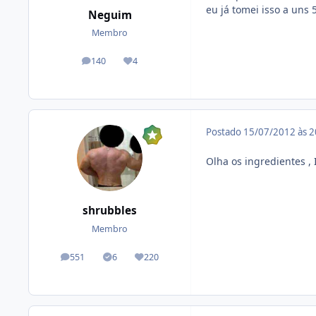
eu já tomei isso a uns
Neguim
Membro
140
4
posts
Reputação
Postado
15/07/2012 às 
Olha os ingredientes , 
shrubbles
Membro
551
6
220
posts
Tópicos solucionados
Reputação