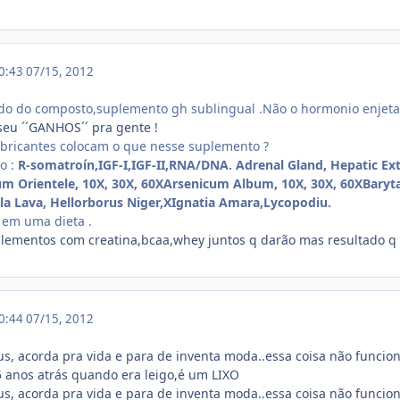
20:43
07/15, 2012
do do composto,suplemento gh sublingual .Não o hormonio enjetav
seu ´´GANHOS´´ pra gente !
abricantes colocam o que nesse suplemento ?
o :
R-somatroín,IGF-I,IGF-II,RNA/DNA. Adrenal Gland, Hepatic E
 Orientele, 10X, 30X, 60XArsenicum Album, 10X, 30X, 60XBaryta 
la Lava, Hellorborus Niger,XIgnatia Amara,Lycopodiu.
i em uma dieta .
lementos com creatina,bcaa,whey juntos q darão mas resultado q 
20:44
07/15, 2012
, acorda pra vida e para de inventa moda..essa coisa não funcio
 5 anos atrás quando era leigo,é um LIXO
, acorda pra vida e para de inventa moda..essa coisa não funcio