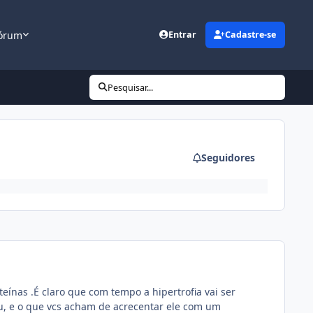
órum
Entrar
Cadastre-se
Pesquisar...
Seguidores
eínas .É claro que com tempo a hipertrofia vai ser
u, e o que vcs acham de acrecentar ele com um