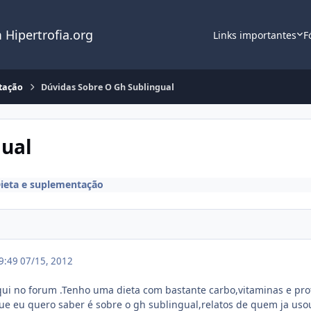
 Hipertrofia.org
Links importantes
F
tação
Dúvidas Sobre O Gh Sublingual
gual
ieta e suplementação
19:49
07/15, 2012
qui no forum .Tenho uma dieta com bastante carbo,vitaminas e prot
e eu quero saber é sobre o gh sublingual,relatos de quem ja uso