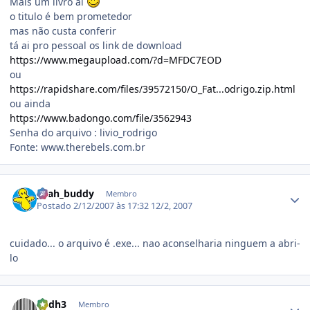
Mais um livro ai
o titulo é bem prometedor
mas não custa conferir
tá ai pro pessoal os link de download
https://www.megaupload.com/?d=MFDC7EOD
ou
https://rapidshare.com/files/39572150/O_Fat...odrigo.zip.html
ou ainda
https://www.badongo.com/file/3562943
Senha do arquivo : livio_rodrigo
Fonte: www.therebels.com.br
Estatísticas do autor
yeah_buddy
Membro
Postado
2/12/2007 às 17:32
12/2, 2007
cuidado... o arquivo é .exe... nao aconselharia ninguem a abri-
lo
Estatísticas do autor
andh3
Membro