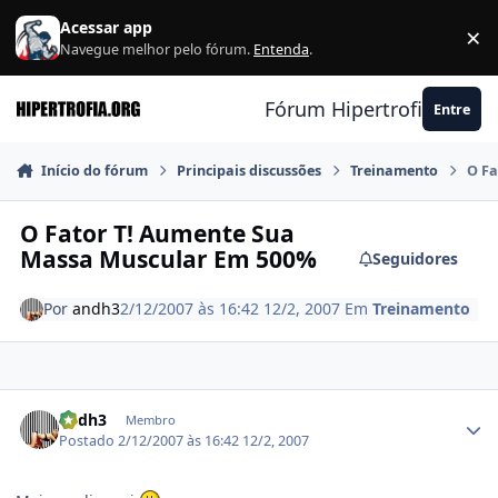
Ir para conteúdo
Acessar app
×
F
Navegue melhor pelo fórum.
Entenda
.
Fórum Hipertrofia.org
Entre
Início do fórum
Principais discussões
Treinamento
O Fa
O Fator T! Aumente Sua
Massa Muscular Em 500%
Seguidores
Por
andh3
2/12/2007 às 16:42
12/2, 2007
Em
Treinamento
Estatísticas do autor
andh3
Membro
Postado
2/12/2007 às 16:42
12/2, 2007