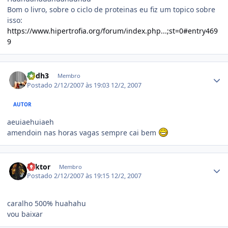
Bom o livro, sobre o ciclo de proteinas eu fiz um topico sobre
isso:
https://www.hipertrofia.org/forum/index.php...;st=0#entry469
9
Estatísticas do autor
andh3
Membro
Postado
2/12/2007 às 19:03
12/2, 2007
AUTOR
aeuiaehuiaeh
amendoin nas horas vagas sempre cai bem
Estatísticas do autor
Lyktor
Membro
Postado
2/12/2007 às 19:15
12/2, 2007
caralho 500% huahahu
vou baixar