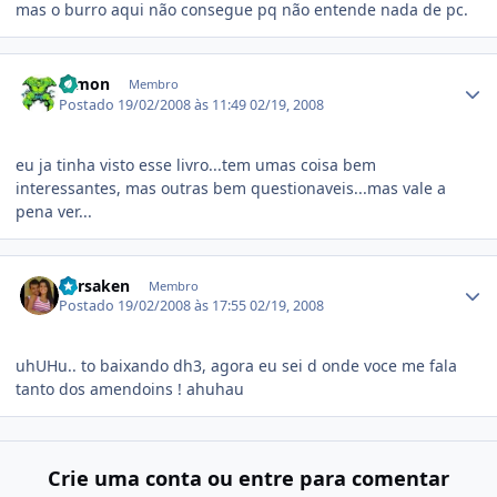
mas o burro aqui não consegue pq não entende nada de pc.
Estatísticas do autor
ramon
Membro
Postado
19/02/2008 às 11:49
02/19, 2008
eu ja tinha visto esse livro...tem umas coisa bem
interessantes, mas outras bem questionaveis...mas vale a
pena ver...
Estatísticas do autor
Forsaken
Membro
Postado
19/02/2008 às 17:55
02/19, 2008
uhUHu.. to baixando dh3, agora eu sei d onde voce me fala
tanto dos amendoins ! ahuhau
Crie uma conta ou entre para comentar