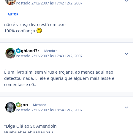
Postado
2/12/2007 às 17:42
12/2, 2007
AUTOR
não é virus,o livro está em .exe
100% confiança
Estatísticas do autor
h1ghland3r
Membro
Postado
2/12/2007 às 17:43
12/2, 2007
É um livro sim, sem virus e trojans, ao menos aqui nao
detectou nada. Li ele e queria que alguém mais lesse e
comentasse o0..
Estatísticas do autor
Digon
Membro
Postado
2/12/2007 às 18:54
12/2, 2007
"Diga Olá ao Sr. Amendoin"
Huahuahauahuahauhau