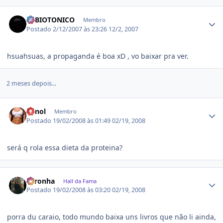
Estatísticas do autor
SRBIOTONICO
Membro
Postado
2/12/2007 às 23:26
12/2, 2007
hsuahsuas, a propaganda é boa xD , vo baixar pra ver.
2 meses depois...
Estatísticas do autor
Xanol
Membro
Postado
19/02/2008 às 01:49
02/19, 2008
será q rola essa dieta da proteina?
Estatísticas do autor
coronha
Hall da Fama
Postado
19/02/2008 às 03:20
02/19, 2008
porra du caraio, todo mundo baixa uns livros que não li ainda,