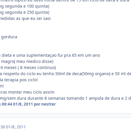
g segunda e 100 quinta)
g segunda e 250 quinta)
edidas as que eu sei sao:
 gordura
 dieta e uma suplementaçao fui pra 65 em um ano
r magro( meu medico disse)
e 6 meses ( 8 meses continuo)
a respeito do ciclo eu tenho 50ml de deca(50mg organo) e 50 ml 
 terapia pos ciclo!
m!
icos montei meu ciclo assim
g/sem dura durante 8 semanas tomando 1 ampola de dura e 2 de
s 00:44
01/8, 2011
por nestter
0:30
01/8, 2011