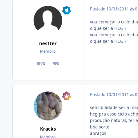
Postado
10/01/2011 às 
vou começar o ciclo di
o que seria HCG ?
vou começar o ciclo di
o que seria HCG ?
nestter
Membro
20
0
posts
Reputação
Postado
10/01/2011 às 
sensibilidade seria mam
hcg pra esse ciclo ach
produção natural, teri
boa sorte
Kracks
abraços
Membro