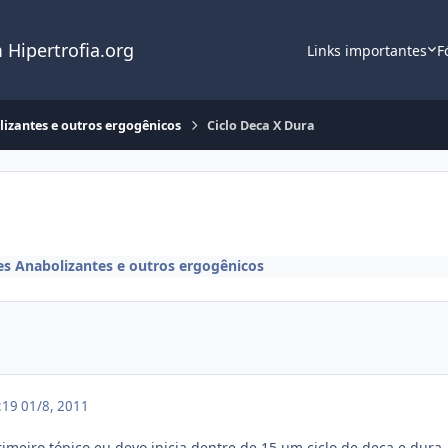
 Hipertrofia.org
Links importantes
F
lizantes e outros ergogênicos
Ciclo Deca X Dura
es Anabolizantes e outros ergogênicos
0:19
01/8, 2011
rimeiro tópico eu devo inicia dentre de 15 um ciclo de deca e dura