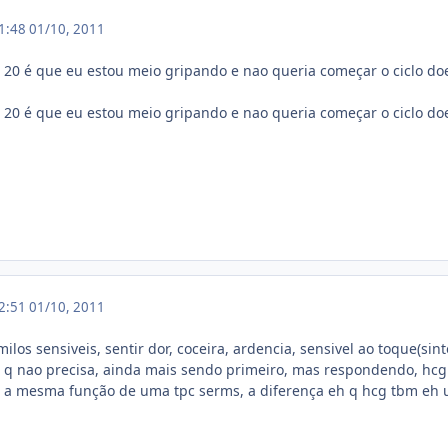
01:48
01/10, 2011
a 20 é que eu estou meio gripando e nao queria começar o ciclo do
a 20 é que eu estou meio gripando e nao queria começar o ciclo do
02:51
01/10, 2011
ilos sensiveis, sentir dor, coceira, ardencia, sensivel ao toque(si
o q nao precisa, ainda mais sendo primeiro, mas respondendo, hcg
a a mesma função de uma tpc serms, a diferença eh q hcg tbm eh u