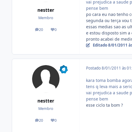
vai prejudica a saude 
pense bem
nestter
po cara eu nao tenho c
Membro
segunda ou terça vou t
essas medias sao as ul
20
0
posts
Reputação
e estou disposto sim a 
pronto acabei de medir
Editado
8/01/2011 à
Postado
8/01/2011 às 0
kara toma bomba agora
tens q leva mais a serio
vai prejudica a saude 
pense bem
nestter
esse ciclo ta bom ?
Membro
20
0
posts
Reputação