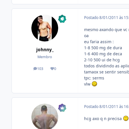
Postado
8/01/2011 às 1
mesmo axando que vc n
oa
eu faria assim :
1-8 500 mg de dura
johnny_
1-6 400 mg de deca
Membro
2-10 500 ui de hcg
todos dividindo as apl
103
0
posts
Reputação
tamaox se sentir sensi
tpc: serms
vlw
Postado
8/01/2011 às 1
hcg axo q n precisa