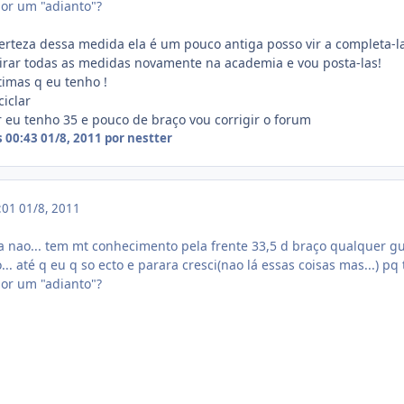
por um "adianto"?
erteza dessa medida ela é um pouco antiga posso vir a completa-la
irar todas as medidas novamente na academia e vou posta-las!
timas q eu tenho !
ciclar
 eu tenho 35 e pouco de braço vou corrigir o forum
s 00:43
01/8, 2011
por nestter
1:01
01/8, 2011
 nao... tem mt conhecimento pela frente 33,5 d braço qualquer g
... até q eu q so ecto e parara cresci(nao lá essas coisas mas...) pq
por um "adianto"?