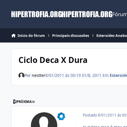
Ir para conteúdo
Fórum
Início do fórum
Principais discussões
Esteroides Anabo
Ciclo Deca X Dura
Por
nestter
8/01/2011 às 00:19
01/8, 2011
Em
Esteroid
ÚLTIMA PÁGINA
1
2
PRÓXIMA
Postado
8/01/2011 às 0
oi galera esse é meu p