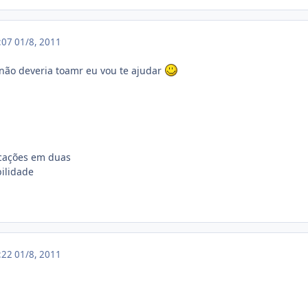
5:07
01/8, 2011
ão deveria toamr eu vou te ajudar
icações em duas
bilidade
6:22
01/8, 2011