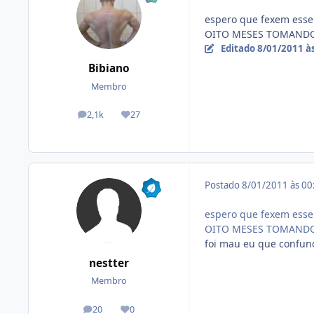
espero que fexem esse
OITO MESES TOMANDO
Editado
8/01/2011 à
Bibiano
Membro
2,1k
27
posts
Reputação
Postado
8/01/2011 às 0
espero que fexem esse
OITO MESES TOMANDO
foi mau eu que confun
nestter
Membro
20
0
posts
Reputação