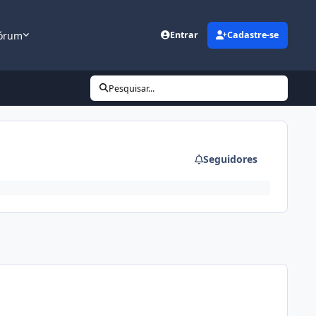
órum
Entrar
Cadastre-se
Pesquisar...
Seguidores