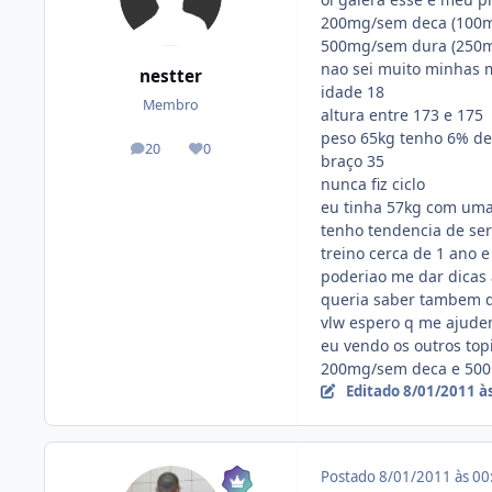
200mg/sem deca (100m
500mg/sem dura (250m
nao sei muito minhas m
nestter
idade 18
Membro
altura entre 173 e 175
peso 65kg tenho 6% de
20
0
posts
Reputação
braço 35
nunca fiz ciclo
eu tinha 57kg com uma
tenho tendencia de se
treino cerca de 1 ano 
poderiao me dar dicas 
queria saber tambem da
vlw espero q me ajude
eu vendo os outros top
200mg/sem deca e 500m
Editado
8/01/2011 à
Postado
8/01/2011 às 0