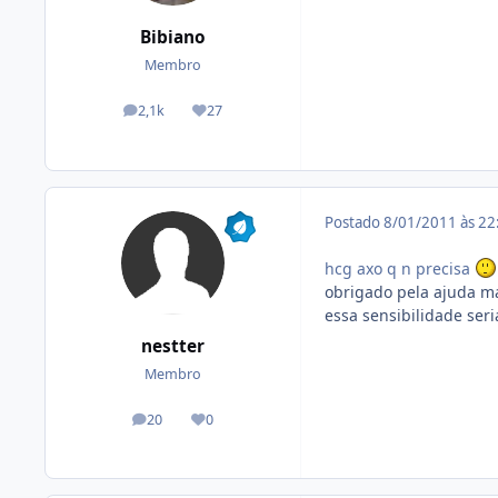
Bibiano
Membro
2,1k
27
posts
Reputação
Postado
8/01/2011 às 2
hcg axo q n precisa
obrigado pela ajuda m
essa sensibilidade seria
nestter
Membro
20
0
posts
Reputação