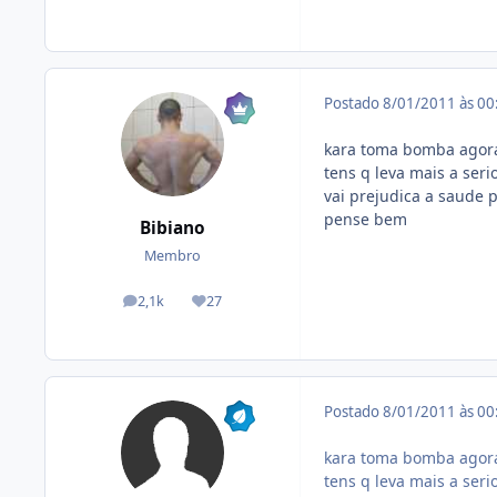
Postado
8/01/2011 às 0
kara toma bomba agora
tens q leva mais a serio
vai prejudica a saude 
pense bem
Bibiano
Membro
2,1k
27
posts
Reputação
Postado
8/01/2011 às 0
kara toma bomba agora
tens q leva mais a serio