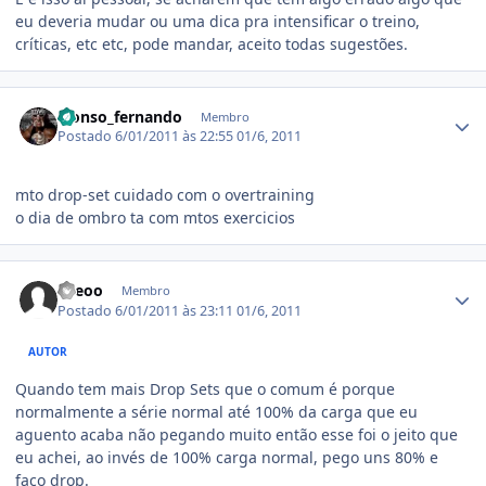
eu deveria mudar ou uma dica pra intensificar o treino,
críticas, etc etc, pode mandar, aceito todas sugestões.
Estatísticas do autor
alonso_fernando
Membro
Postado
6/01/2011 às 22:55
01/6, 2011
mto drop-set cuidado com o overtraining
o dia de ombro ta com mtos exercicios
Estatísticas do autor
Leeoo
Membro
Postado
6/01/2011 às 23:11
01/6, 2011
AUTOR
Quando tem mais Drop Sets que o comum é porque
normalmente a série normal até 100% da carga que eu
aguento acaba não pegando muito então esse foi o jeito que
eu achei, ao invés de 100% carga normal, pego uns 80% e
faço drop.