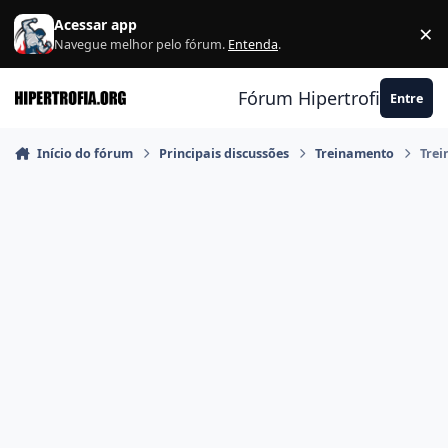
Ir para conteúdo
Acessar app
×
F
Navegue melhor pelo fórum.
Entenda
.
Fórum Hipertrofia.org
Entre
Início do fórum
Principais discussões
Treinamento
Trei