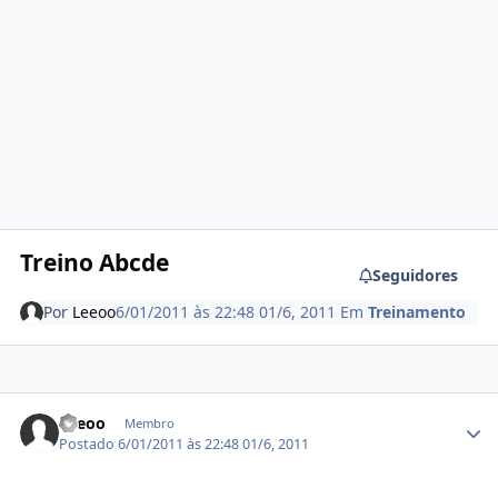
Treino Abcde
Seguidores
Por
Leeoo
6/01/2011 às 22:48
01/6, 2011
Em
Treinamento
Estatísticas do autor
Leeoo
Membro
Postado
6/01/2011 às 22:48
01/6, 2011