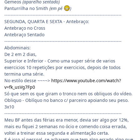
Gemeos
(aparelho sentado)
Panturrilha no Smith
(em pé
)
---------------------------------------------------------------------------
SEGUNDA, QUARTA E SEXTA - Antebraço:
Antebraço no Cross
Antebraço Sentado
---------------------------------------------------------------------------
Abdominais:
De 2 em 2 dias,
Superior e Inferior - Como uma super série de varios
exercicios 10 repetições por exercicios, depois de todos
termina uma série.
No estilo desse ~~~~>
https://www.youtube.com/watch?
v=fk_usVg7Fp0
Só que sem os que giram o tronco nem os obliquos do vídeo.
Obliquo - Oblíquo no banco c/ parceiro apoiando seu peso.
3x10
---------------------------------------------------------------------------
Meu BF antes das férias era menor, devia ser algo por 12%,
mais eu fiquei 2 semanas no ócio e comendo coisa errada,
voltei a treinar essa segunda e alimentação certa.
E é isso aí pessoal, se acharem que tem algo errado algo que