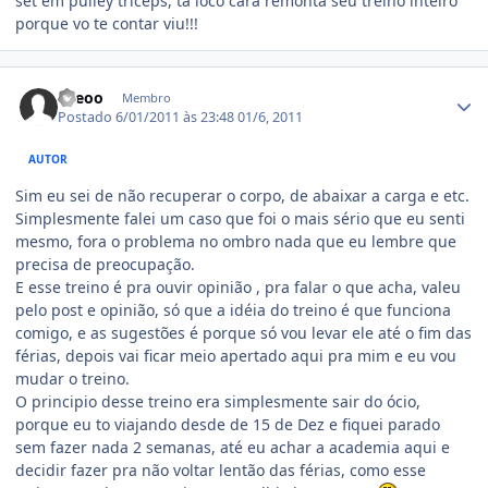
set em pulley triceps, ta loco cara remonta seu treino inteiro
porque vo te contar viu!!!
Estatísticas do autor
Leeoo
Membro
Postado
6/01/2011 às 23:48
01/6, 2011
AUTOR
Sim eu sei de não recuperar o corpo, de abaixar a carga e etc.
Simplesmente falei um caso que foi o mais sério que eu senti
mesmo, fora o problema no ombro nada que eu lembre que
precisa de preocupação.
E esse treino é pra ouvir opinião , pra falar o que acha, valeu
pelo post e opinião, só que a idéia do treino é que funciona
comigo, e as sugestões é porque só vou levar ele até o fim das
férias, depois vai ficar meio apertado aqui pra mim e eu vou
mudar o treino.
O principio desse treino era simplesmente sair do ócio,
porque eu to viajando desde de 15 de Dez e fiquei parado
sem fazer nada 2 semanas, até eu achar a academia aqui e
decidir fazer pra não voltar lentão das férias, como esse