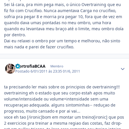
Sei lá cara, pra mim pega mais, o único Overtraining que eu
fiz foi com Crucifixo. Nunca aumentava Carga no crucifixo,
sofria pra pegar 8 e morria pra pegar 10, fora que de vez em
quando dava umas pontadas no meu ombro, uma hora
quando eu levantava meu braço até o limite, meu ombro doía
por dentro.
Dai eu relaxei o ombro por um tempo e melhorou, não sinto
mais nada e parei de fazer crucifixo.
Estatísticas do autor
hiprtrofiaBCAA
Membro
Postado
6/01/2011 às 23:35
01/6, 2011
ta precisando ler mais sobre os principios de overtraining!!!
overtraining eh o estado que seu corpo estah apos muito
volume/intensidade ou volume+intensidade sem uma
recuperaçao adequada. alguns sintominhas-- reduçao de
progresso, muito cansado e por ai vai...
voce eh tao [/ironic]bom em montar um treino[ironic] que pos
2 exercicios pra treinar a mesma regiao das costas, faz drop-