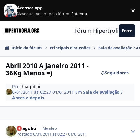
Ir para conteúdo
Acessar app
×
F
Navegue melhor pelo fórum.
Entenda
.
Fórum Hipertrofia.org
Entre
Início do fórum
Principais discussões
Sala de avaliação / A
Abril 2010 A Janeiro 2011 -
36Kg Menos =)
Seguidores
Por
thiagoboi
6/01/2011 às 02:27
01/6, 2011
Em
Sala de avaliação /
Antes e depois
Estatísticas do autor
thiagoboi
Membro
Postado
6/01/2011 às 02:27
01/6, 2011