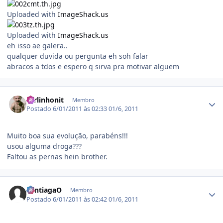
Uploaded with
ImageShack.us
Uploaded with
ImageShack.us
eh isso ae galera..
qualquer duvida ou pergunta eh soh falar
abracos a tdos e espero q sirva pra motivar alguem
Estatísticas do autor
carlinhonit
Membro
Postado
6/01/2011 às 02:33
01/6, 2011
Muito boa sua evolução, parabéns!!!
usou alguma droga???
Faltou as pernas hein brother.
Estatísticas do autor
SantiagaO
Membro
Postado
6/01/2011 às 02:42
01/6, 2011