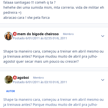
falaaa santiagao !!! comeh q ta ?
hehehe dei uma sumida msm, mta correria. vida de militar eh
pedreira =)
abracao cara ! vlw pela forca
Estatísticas do autor
homem do bigode cheiroso
Membro
Postado
6/01/2011 às 02:55
01/6, 2011
Shape ta maneiro cara, começou a treinar em abril mesmo ou
ja treinava antes? Porque mudou muito de abril pra julho-
agosto! quer secar mais um pouco ou crescer?
Estatísticas do autor
thiagoboi
Membro
Postado
6/01/2011 às 03:10
01/6, 2011
AUTOR
Shape ta maneiro cara, começou a treinar em abril mesmo ou
ja treinava antes? Porque mudou muito de abril pra julho-