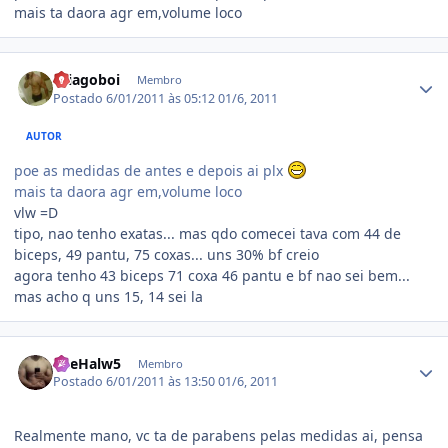
mais ta daora agr em,volume loco
Estatísticas do autor
thiagoboi
Membro
Postado
6/01/2011 às 05:12
01/6, 2011
AUTOR
poe as medidas de antes e depois ai plx
mais ta daora agr em,volume loco
vlw =D
tipo, nao tenho exatas... mas qdo comecei tava com 44 de
biceps, 49 pantu, 75 coxas... uns 30% bf creio
agora tenho 43 biceps 71 coxa 46 pantu e bf nao sei bem...
mas acho q uns 15, 14 sei la
Estatísticas do autor
TheHalw5
Membro
Postado
6/01/2011 às 13:50
01/6, 2011
Realmente mano, vc ta de parabens pelas medidas ai, pensa