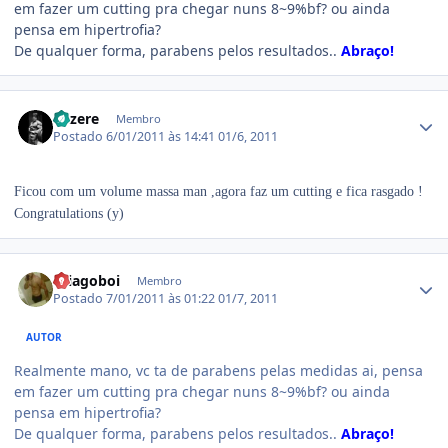
em fazer um cutting pra chegar nuns 8~9%bf? ou ainda
pensa em hipertrofia?
De qualquer forma, parabens pelos resultados..
Abraço!
Estatísticas do autor
Mizere
Membro
Postado
6/01/2011 às 14:41
01/6, 2011
Ficou com um volume massa man ,agora faz um cutting e fica rasgado !
Congratulations (y)
Estatísticas do autor
thiagoboi
Membro
Postado
7/01/2011 às 01:22
01/7, 2011
AUTOR
Realmente mano, vc ta de parabens pelas medidas ai, pensa
em fazer um cutting pra chegar nuns 8~9%bf? ou ainda
pensa em hipertrofia?
De qualquer forma, parabens pelos resultados..
Abraço!