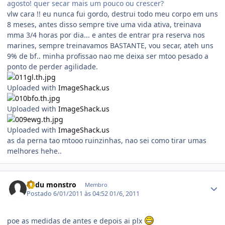
agosto! quer secar mais um pouco ou crescer?
vlw cara !! eu nunca fui gordo, destrui todo meu corpo em uns
8 meses, antes disso sempre tive uma vida ativa, treinava
mma 3/4 horas por dia... e antes de entrar pra reserva nos
marines, sempre treinavamos BASTANTE, vou secar, ateh uns
9% de bf.. minha profissao nao me deixa ser mtoo pesado a
ponto de perder agilidade.
Uploaded with
ImageShack.us
Uploaded with
ImageShack.us
Uploaded with
ImageShack.us
as da perna tao mtooo ruinzinhas, nao sei como tirar umas
melhores hehe..
Estatísticas do autor
Cadu monstro
Membro
Postado
6/01/2011 às 04:52
01/6, 2011
poe as medidas de antes e depois ai plx