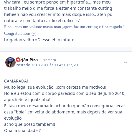
vlw cara ! eu sempre penso em hipertrofia... mas meu
trabalho meio q me forca a estar em constante cutting
heheeh nao vou crescer mto mais doque isso.. ateh pq
natural e com tanto cardio eh dificil =/
Ficou com um volume massa man ,agora faz um cutting e fica rasgado !
Congratulations (y)
brigadao velho =D esse eh o intuito
Estatísticas do autor
Serjão Piza
Membro
Postado
7/01/2011 às 11:45
01/7, 2011
CAMARADA!
Muito legal sua evolução...com certeza me motivou!
Hoje eu estou com o corpo parecido com o seu de Julho 2010,
a pochete é igualzinha!
Estava meio desanimado achando que não conseguiria secar
essa "boia" em volta do abdomenm, mais depois de ver sua
evolução
acho que posso também!!
Qual a sua idade ?