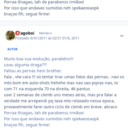
Porraa thiagao, tah de parabenss irmãoo!
Por isso que andavas sumidoo neh spekaeosaopk
braçoo fíh, segue firme!
Estatísticas do autor
thiagoboi
Membro
Postado
6/01/2011 às 02:51
01/6, 2011
AUTOR
Muito boa sua evolução, parabéns!!!
usou alguma droga???
Faltou as pernas hein brother.
Fala , vlw cara !!! vo tentar tirar umas fotos das pernas.. nao so
mto bom em auto-shots hehehe mas nao sao pqnas nao, to
com 71 na esquerda 70 na direita, 46 pantus
usei 2 semanas de clemb uns meses atras, mas pra falar a
verdade me arrependi pq tava mto relaxado nessa epoca,
provavelmente farei outro ciclo de clemb em breve. abraco
Porraa thiagao, tah de parabenss irmãoo!
Por isso que andavas sumidoo neh spekaeosaopk
braçoo fíh, segue firme!