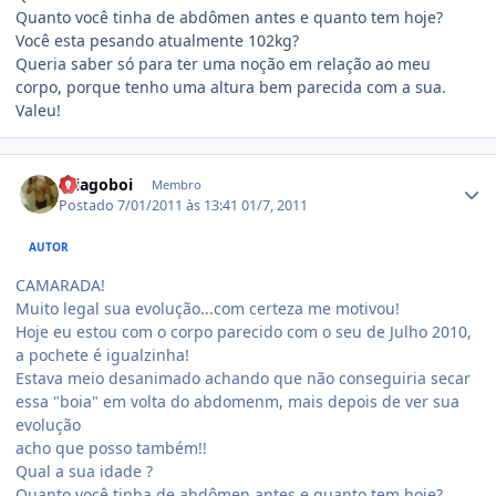
Quanto você tinha de abdômen antes e quanto tem hoje?
Você esta pesando atualmente 102kg?
Queria saber só para ter uma noção em relação ao meu
corpo, porque tenho uma altura bem parecida com a sua.
Valeu!
Estatísticas do autor
thiagoboi
Membro
Postado
7/01/2011 às 13:41
01/7, 2011
AUTOR
CAMARADA!
Muito legal sua evolução...com certeza me motivou!
Hoje eu estou com o corpo parecido com o seu de Julho 2010,
a pochete é igualzinha!
Estava meio desanimado achando que não conseguiria secar
essa "boia" em volta do abdomenm, mais depois de ver sua
evolução
acho que posso também!!
Qual a sua idade ?
Quanto você tinha de abdômen antes e quanto tem hoje?