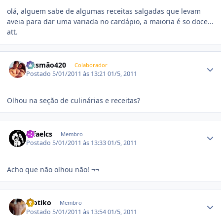
olá, alguem sabe de algumas receitas salgadas que levam
aveia para dar uma variada no cardápio, a maioria é so doce...
att.
Estatísticas do autor
Gusmão420
Colaborador
Postado
5/01/2011 às 13:21
01/5, 2011
Olhou na seção de culinárias e receitas?
Estatísticas do autor
rafaelcs
Membro
Postado
5/01/2011 às 13:33
01/5, 2011
Acho que não olhou não! ¬¬
Estatísticas do autor
motiko
Membro
Postado
5/01/2011 às 13:54
01/5, 2011