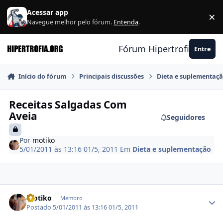
Ir para conteúdo
Acessar app
×
F
Navegue melhor pelo fórum.
Entenda
.
Fórum Hipertrofia.org
Entre
Início do fórum
Principais discussões
Dieta e suplementaç
Receitas Salgadas Com
Aveia
Seguidores
Por
motiko
5/01/2011 às 13:16
01/5, 2011
Em
Dieta e suplementação
Estatísticas do autor
motiko
Membro
Postado
5/01/2011 às 13:16
01/5, 2011