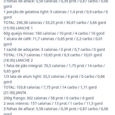
3 folhas de alface: 5,58 calorias / 0,39 prot / 0,87 carbo / 0,06
gord
1 porção de gelatina light: 9 calorias / 1,4 prot / 0,9 carbo / 0
gord
TOTAL: 296,38 calorias / 33,25 prot / 30,67 carbo / 3,66 gord
(15:30) LANCHE 1
60g queijo minas: 160 calorias / 10 prot / 4 carbo / 10 gord
1 xícara de café: 11,7 calorias / 0,65 prot / 2,2 carbo / 0,01
gord
1 sachê de adoçante: 3 calorias / 0 prot / 0,7 carbo / 0 gord
TOTAL: 174,7 calorias / 10,65 prot / 6,9 carbo / 10,01 gord
(18:30) LANCHE 2
1 fatia de pão integral: 70,5 calorias / 1,75 prot / 14 carbo /
0,85 gord
1/3 lata de atum light: 33,3 calorias / 6 prot / 0 carbo / 0,86
gord
TOTAL: 103,8 calorias / 7,75 prot / 14 carbo / 1,71 gord
(21:30) JANTA
200g frango: 302 calorias / 58 prot / 0 carbo / 6 gord
2 ovos inteiros: 157 calorias / 13 prot / 1 carbo / 11,5 gord
3 folhas de alface: 5,58 calorias / 0,39 prot / 0,87 carbo / 0,06
gord