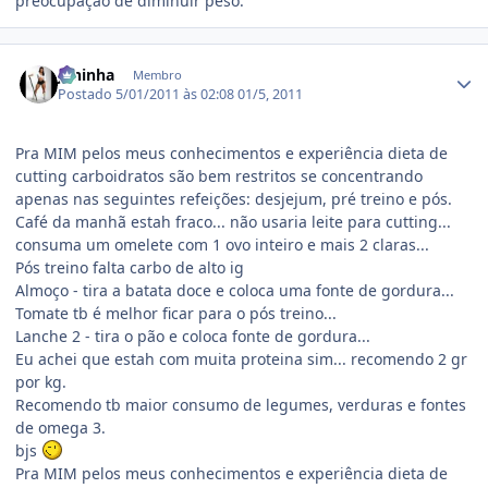
preocupaçao de diminuir peso.
Estatísticas do autor
Janinha
Membro
Postado
5/01/2011 às 02:08
01/5, 2011
Pra MIM pelos meus conhecimentos e experiência dieta de
cutting carboidratos são bem restritos se concentrando
apenas nas seguintes refeições: desjejum, pré treino e pós.
Café da manhã estah fraco... não usaria leite para cutting...
consuma um omelete com 1 ovo inteiro e mais 2 claras...
Pós treino falta carbo de alto ig
Almoço - tira a batata doce e coloca uma fonte de gordura...
Tomate tb é melhor ficar para o pós treino...
Lanche 2 - tira o pão e coloca fonte de gordura...
Eu achei que estah com muita proteina sim... recomendo 2 gr
por kg.
Recomendo tb maior consumo de legumes, verduras e fontes
de omega 3.
bjs
Pra MIM pelos meus conhecimentos e experiência dieta de