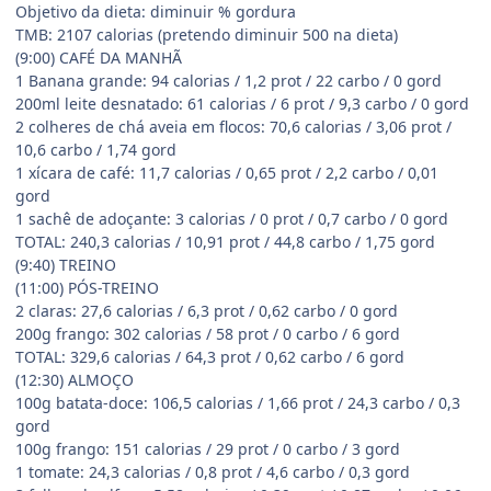
Objetivo da dieta: diminuir % gordura
TMB: 2107 calorias (pretendo diminuir 500 na dieta)
(9:00) CAFÉ DA MANHÃ
1 Banana grande: 94 calorias / 1,2 prot / 22 carbo / 0 gord
200ml leite desnatado: 61 calorias / 6 prot / 9,3 carbo / 0 gord
2 colheres de chá aveia em flocos: 70,6 calorias / 3,06 prot /
10,6 carbo / 1,74 gord
1 xícara de café: 11,7 calorias / 0,65 prot / 2,2 carbo / 0,01
gord
1 sachê de adoçante: 3 calorias / 0 prot / 0,7 carbo / 0 gord
TOTAL: 240,3 calorias / 10,91 prot / 44,8 carbo / 1,75 gord
(9:40) TREINO
(11:00) PÓS-TREINO
2 claras: 27,6 calorias / 6,3 prot / 0,62 carbo / 0 gord
200g frango: 302 calorias / 58 prot / 0 carbo / 6 gord
TOTAL: 329,6 calorias / 64,3 prot / 0,62 carbo / 6 gord
(12:30) ALMOÇO
100g batata-doce: 106,5 calorias / 1,66 prot / 24,3 carbo / 0,3
gord
100g frango: 151 calorias / 29 prot / 0 carbo / 3 gord
1 tomate: 24,3 calorias / 0,8 prot / 4,6 carbo / 0,3 gord