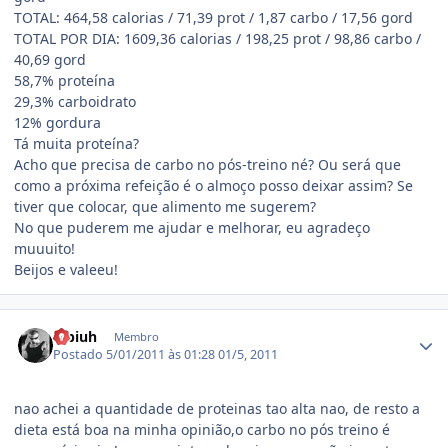
TOTAL: 464,58 calorias / 71,39 prot / 1,87 carbo / 17,56 gord
TOTAL POR DIA: 1609,36 calorias / 198,25 prot / 98,86 carbo /
40,69 gord
58,7% proteína
29,3% carboidrato
12% gordura
Tá muita proteína?
Acho que precisa de carbo no pós-treino né? Ou será que
como a próxima refeição é o almoço posso deixar assim? Se
tiver que colocar, que alimento me sugerem?
No que puderem me ajudar e melhorar, eu agradeço
muuuito!
Beijos e valeeu!
Estatísticas do autor
fabiuh
Membro
Postado
5/01/2011 às 01:28
01/5, 2011
nao achei a quantidade de proteinas tao alta nao, de resto a
dieta está boa na minha opinião,o carbo no pós treino é