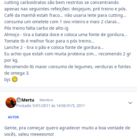
cutting carboidratos são bem restritos se concentrando
apenas nas seguintes refeições: desjejum, pré treino e pós.
Café da manhã estah fraco... não usaria leite para cutting...
consuma um omelete com 1 ovo inteiro e mais 2 claras...
Pós treino falta carbo de alto ig
Almoço - tira a batata doce e coloca uma fonte de gordura...
Tomate tb é melhor ficar para o pós treino...
Lanche 2 - tira o pão e coloca fonte de gordura...
Eu achei que estah com muita proteina sim... recomendo 2 gr
por kg.
Recomendo tb maior consumo de legumes, verduras e fontes
de omega 3.
bjs
Estatísticas do autor
LuMertu
Membro
Postado
5/01/2011 às 14:56
01/5, 2011
AUTOR
Gente, pra começar quero agradecer muito a boa vontade de
vocês, valeu meeeesmo!