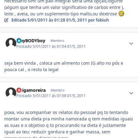
necessário sim! um pao integral seria uma opção,iogurte
(algum que tenha um valor significativo de carbos entre ),
leite , aveia, ou um suplemento tipo malto,ou dextrose
Editado
5/01/2011 às 01:28
01/5, 2011
por fabiuh
Estatísticas do autor
PlayBODYboy
Membro
Postado
5/01/2011 às 01:54
01/5, 2011
seja bem vinda , coloca um alimento com IG alto no pós e
pouca cal , o resto ta legal
Estatísticas do autor
Guigamoreira
Membro
Postado
5/01/2011 às 01:58
01/5, 2011
poxa, vou acompanhar os relatos do pessoal pq to tentando
montar uma dieta pra minha namorada q tem medidas iguais
as suas e o objetivo q to procurando na dieta é justamente
igual ao teu: reduzir gordura e ganhar massa, sem