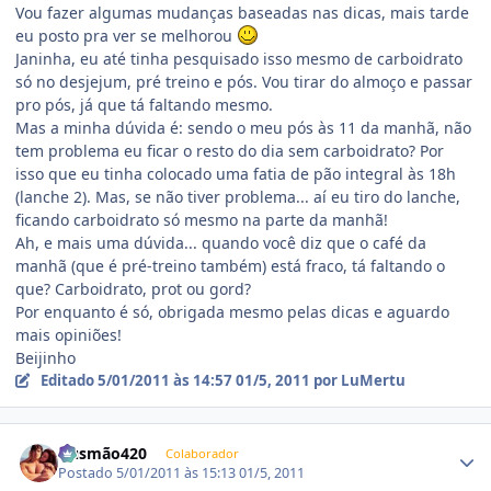
Vou fazer algumas mudanças baseadas nas dicas, mais tarde
eu posto pra ver se melhorou
Janinha, eu até tinha pesquisado isso mesmo de carboidrato
só no desjejum, pré treino e pós. Vou tirar do almoço e passar
pro pós, já que tá faltando mesmo.
Mas a minha dúvida é: sendo o meu pós às 11 da manhã, não
tem problema eu ficar o resto do dia sem carboidrato? Por
isso que eu tinha colocado uma fatia de pão integral às 18h
(lanche 2). Mas, se não tiver problema... aí eu tiro do lanche,
ficando carboidrato só mesmo na parte da manhã!
Ah, e mais uma dúvida... quando você diz que o café da
manhã (que é pré-treino também) está fraco, tá faltando o
que? Carboidrato, prot ou gord?
Por enquanto é só, obrigada mesmo pelas dicas e aguardo
mais opiniões!
Beijinho
Editado
5/01/2011 às 14:57
01/5, 2011
por LuMertu
Estatísticas do autor
Gusmão420
Colaborador
Postado
5/01/2011 às 15:13
01/5, 2011