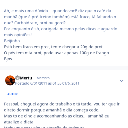
Ah, e mais uma dúvida... quando você diz que o café da
manhã (que é pré-treino também) está fraco, tá faltando o
que? Carboidrato, prot ou gord?
Por enquanto é só, obrigada mesmo pelas dicas e aguardo
mais opiniões!
Beijinho
Está bem fraco em prot, tente chegar a 20g de prot
O pós tem mta prot, pode usar apenas 100g de frango.
Bjos.
Estatísticas do autor
LuMertu
Membro
Postado
6/01/2011 às 01:55
01/6, 2011
AUTOR
Pessoal, cheguei agora do trabalho e tá tarde, vou ter que ir
direto dormir porque amanhã o dia começa cedo.
Mas to de olho e acomoanhando as dicas... amanhã eu
atualizo a dieta.
Mais uma vez valeu a atenção de todos =)