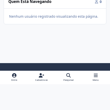
Quem Está Navegando
0
Nenhum usuário registrado visualizando esta página.
Modo Claro
Modo Escuro
Preferência do Sistema
f
i
Entre
Cadastre-se
Pesquisar
Menu
a
n
Política De Privacidade
Contato
Cookies
c
s
Fórum Hipertrofia
Powered by
Invision Community
e
t
b
a
o
g