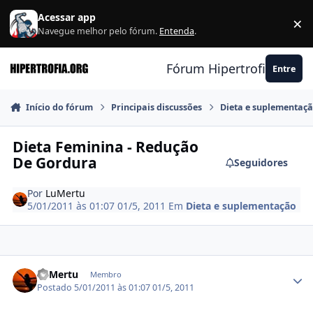
Ir para conteúdo
Acessar app
×
F
Navegue melhor pelo fórum.
Entenda
.
Fórum Hipertrofia.org
Entre
Início do fórum
Principais discussões
Dieta e suplementaç
Dieta Feminina - Redução
De Gordura
Seguidores
Por
LuMertu
5/01/2011 às 01:07
01/5, 2011
Em
Dieta e suplementação
Estatísticas do autor
LuMertu
Membro
Postado
5/01/2011 às 01:07
01/5, 2011