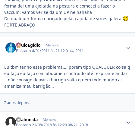
forma dei uma ajeitada na postura e comecei a fazer o
vaccum, vamos ver se da um UP ne hahaha
De qualquer forma obrigado pela a ajuda de voces galera
FORTE ABRAÇO
Estatísticas do autor
PauloEgídio
Membro
Postado
4/01/2011 às 21:12
01/4, 2011
Eu tbm tenho esse problema.... porém tipo QUALQUER coisa q
eu faço eu faço com abdomen contraido até respirar e andar
.. não consigo deixar a barriga solta q nem todo mundo ai
ameniza meu barrigão...
7 anos depois...
Estatísticas do autor
dealmeida
Membro
Postado
21/08/2018 às 12:20
08/21, 2018