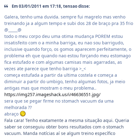
Em 03/01/2011 em 17:18, tensao disse:
Galera, tenho uma duvida. sempre fui magrelo mas venho
treinando ja a algum tempo e subi dos 28 de braço pra 35 frio
@_____@
todo o meu corpo deu uma otima mudança POREM estou
insatisfeito com o a minha barriga, eu nao sou barrigudo,
inclusive quando forço, os gomos aparecem perfeitamente, o
problema eh que quando nao estou forçando meu estomago
fica estufado e com algumas camisas mais agarradas, as
vezes ate parece que tenho barriga >_<
começa estufada a partir da ultima costela e começa a
diminuir a partir do umbigo, tenho algumas fotos, ja meio
antigas mas que mostram o meu problema..
https://img257.imageshack.us/i/46636551.jpg/
sera que se pegar firme no stomach vacuum da uma
melhorada ??
abraço
Fala cara! Tenho exatamente a mesma situação aqui. Queria
saber se conseguiu obter bons resultados com o stomach
vacuum. Manda notícias aí se algum treino específico