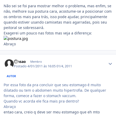
Não sei se foi para mostrar melhor o problema, mas enfim, se
não, melhore sua postura cara, acostume-se a posicionar com
os ombros mais para trás, isso pode ajudar, principalmente
quando estiver usando camisetas mais agarradas, pois seu
peitoral se sobressairá.
Exagerei um pouco nas fotos mas veja a diferença:
Abraço
Estatísticas do autor
tensao
Membro
Postado
4/01/2011 às 16:05
01/4, 2011
AUTOR
Por essa foto da pra concluir que seu estomago é muito
dilatado ou tem o abdomen muito hipertrofia. De qualquer
forma, comece a fazer o stomach vaccum.
Quando vc acorda ele fica mais pra dentro?
Abraço
entao cara, creio q deve ser meu estomago que eh mto