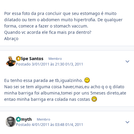
Por essa foto da pra concluir que seu estomago é muito
dilatado ou tem o abdomen muito hipertrofia. De qualquer
forma, comece a fazer o stomach vaccum.
Quando vc acorda ele fica mais pra dentro?
Abraço
Estatísticas do autor
Felipe Santos
Membro
Postado
3/01/2011 às 21:30
01/3, 2011
Eu tenho essa parada ae tb,igualzinho.
Nao sei se tem alguma coisa haver,mas,eu acho q o q dilato
minha barriga foi albumina,tomei por uns 5meses direto,ate
entao minha barriga era colada nas costas
Estatísticas do autor
El myth
Membro
Postado
4/01/2011 às 03:48
01/4, 2011