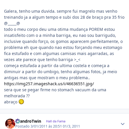
Galera, tenho uma duvida. sempre fui magrelo mas venho
treinando ja a algum tempo e subi dos 28 de braço pra 35 frio
@_____@
todo o meu corpo deu uma otima mudança POREM estou
insatisfeito com o a minha barriga, eu nao sou barrigudo,
inclusive quando forço, os gomos aparecem perfeitamente, o
problema eh que quando nao estou forçando meu estomago
fica estufado e com algumas camisas mais agarradas, as
vezes ate parece que tenho barriga >_<
começa estufada a partir da ultima costela e começa a
diminuir a partir do umbigo, tenho algumas fotos, ja meio
antigas mas que mostram o meu problema..
https://img257.imageshack.us/i/46636551.jpg/
sera que se pegar firme no stomach vacuum da uma
melhorada ??
abraço
Estatísticas do autor
LeandroTwin
Hall da Fama
Postado
3/01/2011 às 20:51
01/3, 2011