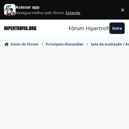
Ir para conteúdo
Acessar app
×
F
Navegue melhor pelo fórum.
Entenda
.
Fórum Hipertrofia.org
Entre
Início do fórum
Principais discussões
Sala de avaliação / A