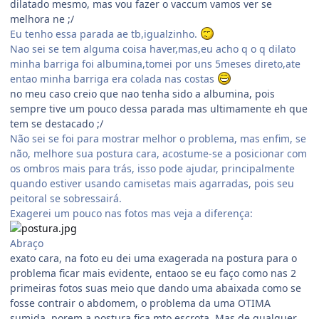
dilatado mesmo, mas vou fazer o vaccum vamos ver se
melhora ne ;/
Eu tenho essa parada ae tb,igualzinho.
Nao sei se tem alguma coisa haver,mas,eu acho q o q dilato
minha barriga foi albumina,tomei por uns 5meses direto,ate
entao minha barriga era colada nas costas
no meu caso creio que nao tenha sido a albumina, pois
sempre tive um pouco dessa parada mas ultimamente eh que
tem se destacado ;/
Não sei se foi para mostrar melhor o problema, mas enfim, se
não, melhore sua postura cara, acostume-se a posicionar com
os ombros mais para trás, isso pode ajudar, principalmente
quando estiver usando camisetas mais agarradas, pois seu
peitoral se sobressairá.
Exagerei um pouco nas fotos mas veja a diferença:
Abraço
exato cara, na foto eu dei uma exagerada na postura para o
problema ficar mais evidente, entaoo se eu faço como nas 2
primeiras fotos suas meio que dando uma abaixada como se
fosse contrair o abdomem, o problema da uma OTIMA
sumida, porem a postura fica mto escrota. Mas de qualquer