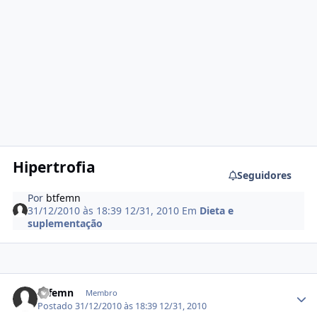
Hipertrofia
Seguidores
Por
btfemn
31/12/2010 às 18:39
12/31, 2010
Em
Dieta e
suplementação
Estatísticas do autor
btfemn
Membro
Postado
31/12/2010 às 18:39
12/31, 2010