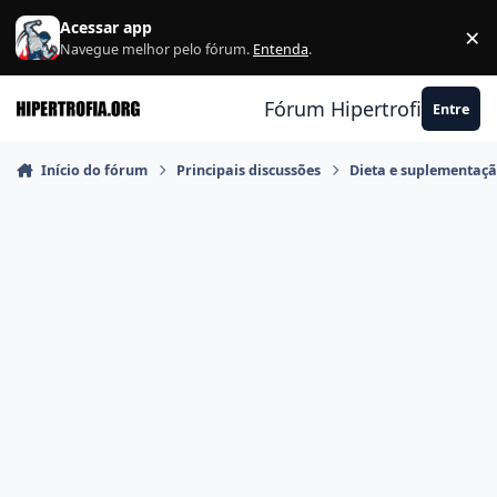
Ir para conteúdo
Acessar app
×
F
Navegue melhor pelo fórum.
Entenda
.
Fórum Hipertrofia.org
Entre
Início do fórum
Principais discussões
Dieta e suplementaç