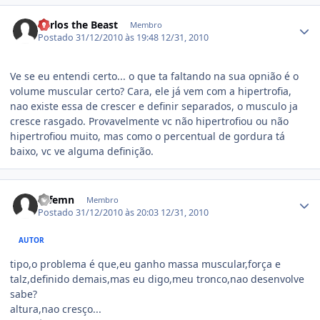
Estatísticas do autor
Carlos the Beast
Membro
Postado
31/12/2010 às 19:48
12/31, 2010
Ve se eu entendi certo... o que ta faltando na sua opnião é o
volume muscular certo? Cara, ele já vem com a hipertrofia,
nao existe essa de crescer e definir separados, o musculo ja
cresce rasgado. Provavelmente vc não hipertrofiou ou não
hipertrofiou muito, mas como o percentual de gordura tá
baixo, vc ve alguma definição.
Estatísticas do autor
btfemn
Membro
Postado
31/12/2010 às 20:03
12/31, 2010
AUTOR
tipo,o problema é que,eu ganho massa muscular,força e
talz,definido demais,mas eu digo,meu tronco,nao desenvolve
sabe?
altura,nao cresço...