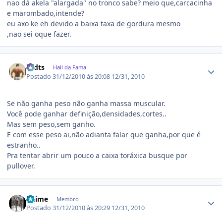
nao dá akela "alargada" no tronco sabe? meio que,carcacinha
e marombado,intende?
eu axo ke eh devido a baixa taxa de gordura mesmo
,nao sei oque fazer.
Estatísticas do autor
rodts
Hall da Fama
Postado
31/12/2010 às 20:08
12/31, 2010
Se não ganha peso não ganha massa muscular.
Você pode ganhar definição,densidades,cortes..
Mas sem peso,sem ganho.
E com esse peso ai,não adianta falar que ganha,por que é
estranho..
Pra tentar abrir um pouco a caixa toráxica busque por
pullover.
Estatísticas do autor
guime
Membro
Postado
31/12/2010 às 20:29
12/31, 2010