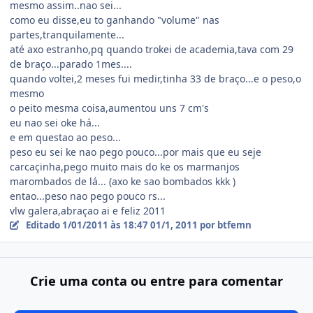
mesmo assim..nao sei...
como eu disse,eu to ganhando "volume" nas
partes,tranquilamente...
até axo estranho,pq quando trokei de academia,tava com 29
de braço...parado 1mes....
quando voltei,2 meses fui medir,tinha 33 de braço...e o peso,o
mesmo
o peito mesma coisa,aumentou uns 7 cm's
eu nao sei oke há...
e em questao ao peso...
peso eu sei ke nao pego pouco...por mais que eu seje
carcaçinha,pego muito mais do ke os marmanjos
marombados de lá... (axo ke sao bombados kkk )
entao...peso nao pego pouco rs...
vlw galera,abraçao ai e feliz 2011
Editado
1/01/2011 às 18:47
01/1, 2011
por btfemn
Crie uma conta ou entre para comentar