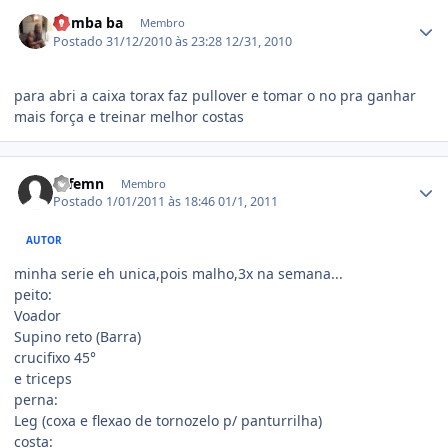
Estatísticas do autor
bomba ba
Membro
Postado
31/12/2010 às 23:28
12/31, 2010
para abri a caixa torax faz pullover e tomar o no pra ganhar
mais força e treinar melhor costas
Estatísticas do autor
btfemn
Membro
Postado
1/01/2011 às 18:46
01/1, 2011
AUTOR
minha serie eh unica,pois malho,3x na semana...
peito:
Voador
Supino reto (Barra)
crucifixo 45°
e triceps
perna:
Leg (coxa e flexao de tornozelo p/ panturrilha)
costa: