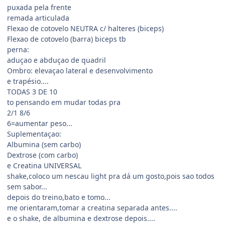
puxada pela frente
remada articulada
Flexao de cotovelo NEUTRA c/ halteres (biceps)
Flexao de cotovelo (barra) biceps tb
perna:
aduçao e abduçao de quadril
Ombro: elevaçao lateral e desenvolvimento
e trapésio....
TODAS 3 DE 10
to pensando em mudar todas pra
2/1 8/6
6=aumentar peso...
Suplementaçao:
Albumina (sem carbo)
Dextrose (com carbo)
e Creatina UNIVERSAL
shake,coloco um nescau light pra dá um gosto,pois sao todos
sem sabor...
depois do treino,bato e tomo...
me orientaram,tomar a creatina separada antes....
e o shake, de albumina e dextrose depois....