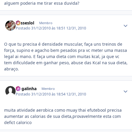
alguem poderia me tirar essa duvida?
Estatísticas do autor
ulisseslol
Membro
Postado
31/12/2010 às 18:51
12/31, 2010
O que tu precisa é densidade muscular, faça uns treinos de
força, supino e agacho bem pesados pra vc meter uma massa
legal ai mano. E faça uma dieta com muitas kcal, ja que vc
tem dificuldade em ganhar peso, abuse das Kcal na sua dieta,
abraço.
Estatísticas do autor
Zé galinha
Membro
Postado
31/12/2010 às 18:54
12/31, 2010
muita atividade aerobica como muay thai efutebool precisa
aumentar as calorias de sua dieta,provavelmente esta com
defict calorico