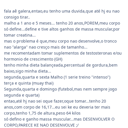
fala aê galera,entao,eu tenho uma duvida,que até hj eu nao
consigo tirar..
malho a 1 ano e 5 meses... tenho 20 anos,POREM,meu corpo
só define...define e tive altos ganhos de massa muscular,por
tomar creatina...
mas o problema é que,meu corpo nao desenvolve,o tronco
nao "alarga" nao cresço mais de tamanho...
me recomentadam tomar suplementos de testosteronas e/ou
hormonio de crescimento (GH)
tenho minha dieta balançeada,percentual de gordura,bem
baixo,sigo minha dieta...
segunda,quarta e sexta Malho (1 serie treino "intenso")
terça e quinta (muay thai)
Segunda,quarta e domingo (futebol,mas nem sempre jogo
segunda e quarta)
entao,até hj nao sei oque fazer,oque tomar...tenho 20
anos,com corpo de 16,17...eu sei ke eu deveria ter mais
corpo,tenho 1,75 de altura,peso 64 kilos
só defino e ganho massa muscular...mas DESENVOLVER O
CORPO,PARECE KE NAO DESENVOLVE ;/