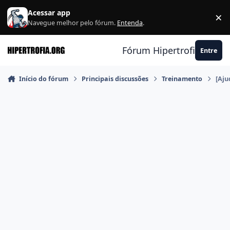
Ir para conteúdo
Acessar app
×
F
Navegue melhor pelo fórum.
Entenda
.
Fórum Hipertrofia.org
Entre
Início do fórum
Principais discussões
Treinamento
[Aju