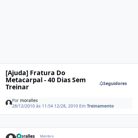
[Ajuda] Fratura Do
Metacarpal - 40 Dias Sem
Seguidores
Treinar
Por
moralles
28/12/2010 às 11:54
12/28, 2010
Em
Treinamento
Estatísticas do autor
moralles
Membro