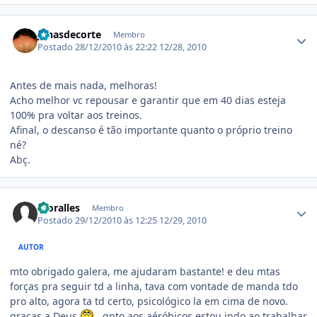
Estatísticas do autor
jonasdecorte
Membro
Postado
28/12/2010 às 22:22
12/28, 2010
Antes de mais nada, melhoras!
Acho melhor vc repousar e garantir que em 40 dias esteja
100% pra voltar aos treinos.
Afinal, o descanso é tão importante quanto o próprio treino
né?
Abç.
Estatísticas do autor
moralles
Membro
Postado
29/12/2010 às 12:25
12/29, 2010
AUTOR
mto obrigado galera, me ajudaram bastante! e deu mtas
forças pra seguir td a linha, tava com vontade de manda tdo
pro alto, agora ta td certo, psicológico la em cima de novo.
graças a Deus
. qnto aos aéróbicos estou indo ao trabalhar