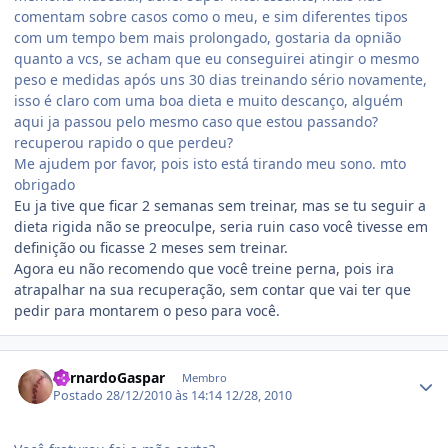
comentam sobre casos como o meu, e sim diferentes tipos
com um tempo bem mais prolongado, gostaria da opnião
quanto a vcs, se acham que eu conseguirei atingir o mesmo
peso e medidas após uns 30 dias treinando sério novamente,
isso é claro com uma boa dieta e muito descanço, alguém
aqui ja passou pelo mesmo caso que estou passando?
recuperou rapido o que perdeu?
Me ajudem por favor, pois isto está tirando meu sono. mto
obrigado
Eu ja tive que ficar 2 semanas sem treinar, mas se tu seguir a
dieta rigida não se preoculpe, seria ruin caso você tivesse em
definição ou ficasse 2 meses sem treinar.
Agora eu não recomendo que você treine perna, pois ira
atrapalhar na sua recuperação, sem contar que vai ter que
pedir para montarem o peso para você.
Estatísticas do autor
BernardoGaspar
Membro
Postado
28/12/2010 às 14:14
12/28, 2010