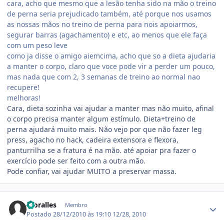
cara, acho que mesmo que a lesão tenha sido na mão o treino
de perna seria prejudicado também, até porque nos usamos
as nossas mãos no treino de perna para nois apoiarmos,
segurar barras (agachamento) e etc, ao menos que ele faça
com um peso leve
como ja disse o amigo aiemcima, acho que so a dieta ajudaria
a manter o corpo, claro que voce pode vir a perder um pouco,
mas nada que com 2, 3 semanas de treino ao normal nao
recupere!
melhoras!
Cara, dieta sozinha vai ajudar a manter mas não muito, afinal
o corpo precisa manter algum estímulo. Dieta+treino de
perna ajudará muito mais. Não vejo por que não fazer leg
press, agacho no hack, cadeira extensora e flexora,
panturrilha se a fratura é na mão. até apoiar pra fazer o
exercício pode ser feito com a outra mão.
Pode confiar, vai ajudar MUITO a preservar massa.
Estatísticas do autor
moralles
Membro
Postado
28/12/2010 às 19:10
12/28, 2010