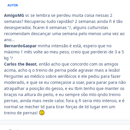
AUTOR
AmigoMG
vc se lembra se perdeu muita coisa nessas 2
semanas? Recuperou tudo rapidão? 2 semanas ainda ñ é tão
desesperador, ficarei 6 semanas “/, alguns culturistas
recomendam descançar uma semana pelo menos uma vez ao
ano...
BernardoGaspar
minha intensão é está, espero que no
máximo 1 mês volte ao meu peso, creio que perderei de 3 a 5
kg “/
Carlos the Beast
, então acho que concordo com os amigos
acima, acho q o treino de perna pode agravar mais a lesão!
Perguntei ao médico sobre aeróbicos e ele pediu para fazer
moderado, e que se eu começasse a soar, para parar para não
atrapalhar a posição do gesso, e eu tbm tenho que manter os
braços na altura do peito, e eu sempre sôo mto qndo treino
pernas, ainda mais neste calor, fora q ñ seria mto intenso, e é
normal se mecher td para tirar forças de td lugar em um
treino de pernas!
Estatísticas do autor