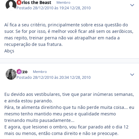
Carlos the Beast
Membro
Postado
28/12/2010 às 19:24
12/28, 2010
Aí fica a seu critério, principalmente sobre essa questão do
suor. Se for por isso, é melhor você ficar até sem os aeróbicos,
mas repito, treinar perna não vai atrapalhar em nada a
recuperação de sua fratura.
Abçs
Estatísticas do autor
Bizzo
Membro
Postado
28/12/2010 às 20:34
12/28, 2010
Eu devido aos vestibulares, tive que parar inúmeras semanas,
e ainda estou parando.
Pára, te alimenta direitinho que tu não perde muita coisa... eu
mesmo tenho mantido meu peso e qualidade mesmo
treinando muito pausadamente...
E agora, que lesionei o ombro, vou ficar parado até o dia 12
mais ou menos, então coma direito e não se preocupe.