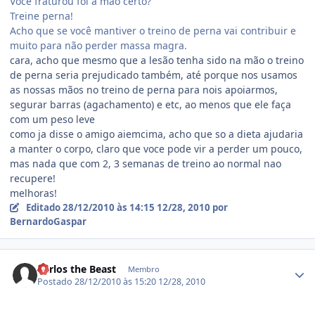
Você fraturou foi a mão certo?
Treine perna!
Acho que se você mantiver o treino de perna vai contribuir e
muito para não perder massa magra.
cara, acho que mesmo que a lesão tenha sido na mão o treino
de perna seria prejudicado também, até porque nos usamos
as nossas mãos no treino de perna para nois apoiarmos,
segurar barras (agachamento) e etc, ao menos que ele faça
com um peso leve
como ja disse o amigo aiemcima, acho que so a dieta ajudaria
a manter o corpo, claro que voce pode vir a perder um pouco,
mas nada que com 2, 3 semanas de treino ao normal nao
recupere!
melhoras!
Editado
28/12/2010 às 14:15
12/28, 2010
por
BernardoGaspar
Estatísticas do autor
Carlos the Beast
Membro
Postado
28/12/2010 às 15:20
12/28, 2010