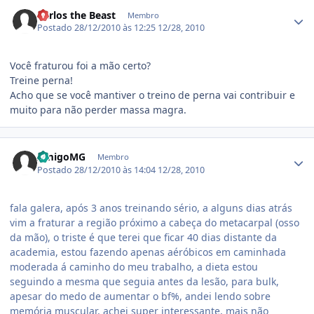
Estatísticas do autor
Carlos the Beast
Membro
Postado
28/12/2010 às 12:25
12/28, 2010
Você fraturou foi a mão certo?
Treine perna!
Acho que se você mantiver o treino de perna vai contribuir e
muito para não perder massa magra.
Estatísticas do autor
AmigoMG
Membro
Postado
28/12/2010 às 14:04
12/28, 2010
fala galera, após 3 anos treinando sério, a alguns dias atrás
vim a fraturar a região próximo a cabeça do metacarpal (osso
da mão), o triste é que terei que ficar 40 dias distante da
academia, estou fazendo apenas aéróbicos em caminhada
moderada á caminho do meu trabalho, a dieta estou
seguindo a mesma que seguia antes da lesão, para bulk,
apesar do medo de aumentar o bf%, andei lendo sobre
memória muscular, achei super interessante, mais não