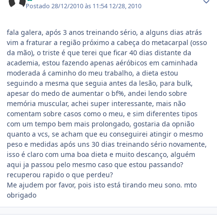
Postado
28/12/2010 às 11:54
12/28, 2010
fala galera, após 3 anos treinando sério, a alguns dias atrás
vim a fraturar a região próximo a cabeça do metacarpal (osso
da mão), o triste é que terei que ficar 40 dias distante da
academia, estou fazendo apenas aéróbicos em caminhada
moderada á caminho do meu trabalho, a dieta estou
seguindo a mesma que seguia antes da lesão, para bulk,
apesar do medo de aumentar o bf%, andei lendo sobre
memória muscular, achei super interessante, mais não
comentam sobre casos como o meu, e sim diferentes tipos
com um tempo bem mais prolongado, gostaria da opnião
quanto a vcs, se acham que eu conseguirei atingir o mesmo
peso e medidas após uns 30 dias treinando sério novamente,
isso é claro com uma boa dieta e muito descanço, alguém
aqui ja passou pelo mesmo caso que estou passando?
recuperou rapido o que perdeu?
Me ajudem por favor, pois isto está tirando meu sono. mto
obrigado