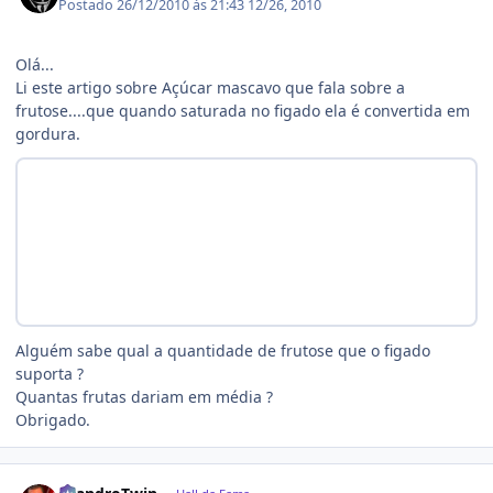
Postado
26/12/2010 às 21:43
12/26, 2010
Olá...
Li este artigo sobre Açúcar mascavo que fala sobre a
frutose....que quando saturada no figado ela é convertida em
gordura.
Alguém sabe qual a quantidade de frutose que o figado
suporta ?
Quantas frutas dariam em média ?
Obrigado.
Estatísticas do autor