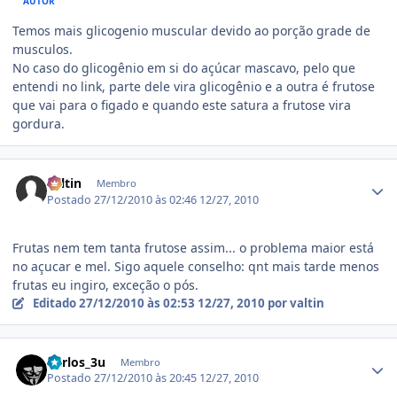
AUTOR
Temos mais glicogenio muscular devido ao porção grade de
musculos.
No caso do glicogênio em si do açúcar mascavo, pelo que
entendi no link, parte dele vira glicogênio e a outra é frutose
que vai para o figado e quando este satura a frutose vira
gordura.
Estatísticas do autor
valtin
Membro
Postado
27/12/2010 às 02:46
12/27, 2010
Frutas nem tem tanta frutose assim... o problema maior está
no açucar e mel. Sigo aquele conselho: qnt mais tarde menos
frutas eu ingiro, exceção o pós.
Editado
27/12/2010 às 02:53
12/27, 2010
por valtin
Estatísticas do autor
Carlos_3u
Membro
Postado
27/12/2010 às 20:45
12/27, 2010