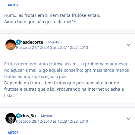
AUTOR
Hum... as frutas em si nem tanta frutose então.
Ainda bem que não gosto de mel^^
Estatísticas do autor
jonasdecorte
Membro
Postado
27/12/2010 às 20:47
12/27, 2010
Frutas nem tem tanta frutose assim... o problema maior está
no açucar e mel. Sigo aquele conselho: qnt mais tarde menos
frutas eu ingiro, exceção o pós.
Depende da fruta... tem frutas que possuem alto teor de
frutose e outras que não. Procurando na internet vc acha a
lista.
Estatísticas do autor
Carlos_3u
Membro
Postado
28/12/2010 às 12:29
12/28, 2010
AUTOR