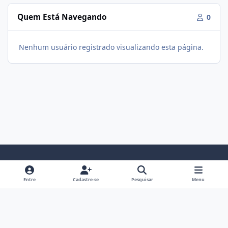
Quem Está Navegando
0
Nenhum usuário registrado visualizando esta página.
Modo Claro
Modo Escuro
Preferência do Sistema
f
i
Entre
Cadastre-se
Pesquisar
Menu
a
n
Política De Privacidade
Contato
Cookies
c
s
Fórum Hipertrofia
Powered by
Invision Community
e
t
b
a