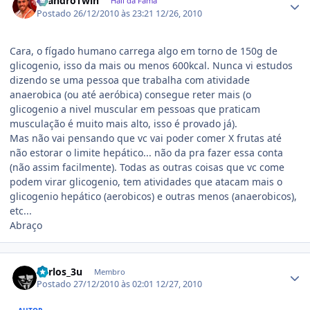
LeandroTwin
Hall da Fama
Postado
26/12/2010 às 23:21
12/26, 2010
Cara, o fígado humano carrega algo em torno de 150g de
glicogenio, isso da mais ou menos 600kcal. Nunca vi estudos
dizendo se uma pessoa que trabalha com atividade
anaerobica (ou até aeróbica) consegue reter mais (o
glicogenio a nivel muscular em pessoas que praticam
musculação é muito mais alto, isso é provado já).
Mas não vai pensando que vc vai poder comer X frutas até
não estorar o limite hepático... não da pra fazer essa conta
(não assim facilmente). Todas as outras coisas que vc come
podem virar glicogenio, tem atividades que atacam mais o
glicogenio hepático (aerobicos) e outras menos (anaerobicos),
etc...
Abraço
Estatísticas do autor
Carlos_3u
Membro
Postado
27/12/2010 às 02:01
12/27, 2010