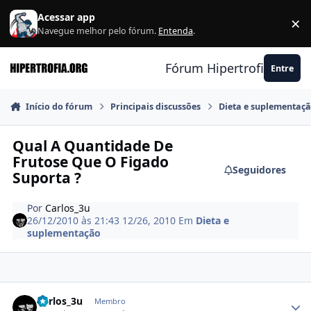
Ir para conteúdo
Acessar app
×
F
Navegue melhor pelo fórum.
Entenda
.
Fórum Hipertrofia.org
Entre
Início do fórum
Principais discussões
Dieta e suplementaç
Qual A Quantidade De
Frutose Que O Figado
Seguidores
Suporta ?
Por
Carlos_3u
26/12/2010 às 21:43
12/26, 2010
Em
Dieta e
suplementação
Estatísticas do autor
Carlos_3u
Membro